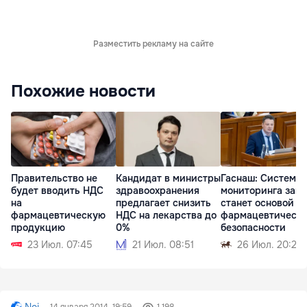
Разместить рекламу на сайте
Похожие новости
Правительство не
Кандидат в министры
Гаснаш: Система
будет вводить НДС
здравоохранения
мониторинга запа
на
предлагает снизить
станет основой
фармацевтическую
НДС на лекарства до
фармацевтическ
продукцию
0%
безопасности
23 Июл. 07:45
21 Июл. 08:51
26 Июл. 20:27
Noi
14 января 2014, 19:59
1 198