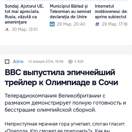
Sondaj: Ajutorul UE,
Municipiul Bârlad și
Internetul
tot mai apreciata.
Teleorman au semnat
moldovenesc dezb
Rusia, văzută ca
declarația de Unire
aprins subiectul Un
ameninţare
29 Мар. 20:40
29 Мар. 17:18
30 Мар. 13:51
Adme
14 января 2014, 19:56
3 926
BBC выпустила эпичнейший
трейлер к Олимпиаде в Сочи
Телерадиокомпания Великобритании с
размахом демонстрирует полную готовность и
бесстрашие олимпийской сборной.
Неприступная мрачная гора угнетает, слоган гласит:
«Природа. Кто сможет ее приручить?». Как вы