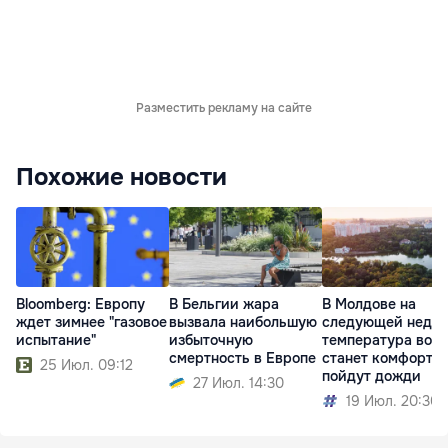
Разместить рекламу на сайте
Похожие новости
Bloomberg: Европу
В Бельгии жара
В Молдове на
ждет зимнее "газовое
вызвала наибольшую
следующей недел
испытание"
избыточную
температура возд
смертность в Европе
станет комфортне
25 Июл. 09:12
пойдут дожди
27 Июл. 14:30
19 Июл. 20:30