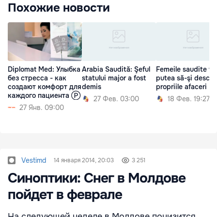
Похожие новости
Diplomat Med: Улыбка
Arabia Saudită: Şeful
Femeile saudite vo
без стресса - как
statului major a fost
putea să-şi deschi
создают комфорт для
demis
propriile afaceri
каждого пациента Ⓟ
27 Фев. 03:00
18 Фев. 19:27
27 Янв. 09:00
Vestimd
14 января 2014, 20:03
3 251
Синоптики: Снег в Молдове
пойдет в феврале
На следующей неделе в Молдове понизится