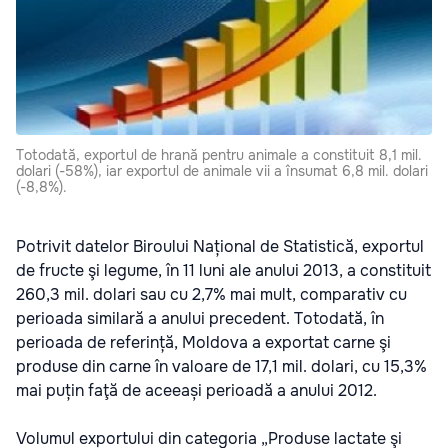
Totodată, exportul de hrană pentru animale a constituit 8,1 mil.
dolari (-58%), iar exportul de animale vii a însumat 6,8 mil. dolari
(-8,8%).
Potrivit datelor Biroului Național de Statistică, exportul
de fructe şi legume, în 11 luni ale anului 2013, a constituit
260,3 mil. dolari sau cu 2,7% mai mult, comparativ cu
perioada similară a anului precedent. Totodată, în
perioada de referință, Moldova a exportat carne şi
produse din carne în valoare de 17,1 mil. dolari, cu 15,3%
mai puțin faţă de aceeași perioadă a anului 2012.
Volumul exportului din categoria „Produse lactate şi