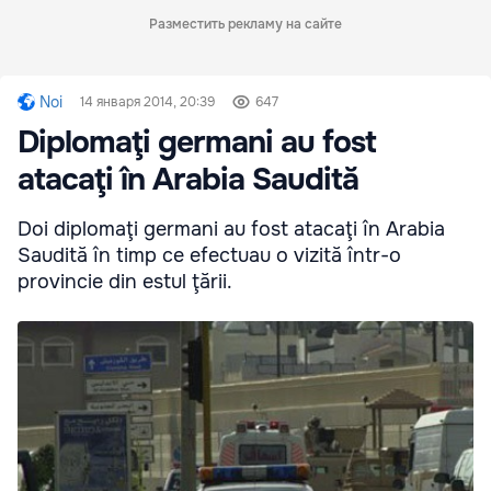
Разместить рекламу на сайте
Noi
14 января 2014, 20:39
647
Diplomaţi germani au fost
atacaţi în Arabia Saudită
Doi diplomaţi germani au fost atacaţi în Arabia
Saudită în timp ce efectuau o vizită într-o
provincie din estul ţării.