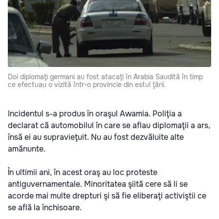
Doi diplomaţi germani au fost atacaţi în Arabia Saudită în timp
ce efectuau o vizită într-o provincie din estul ţării.
Incidentul s-a produs în oraşul Awamia. Poliţia a
declarat că automobilul în care se aflau diplomaţii a ars,
însă ei au supravieţuit. Nu au fost dezvăluite alte
amănunte.
În ultimii ani, în acest oraş au loc proteste
antiguvernamentale. Minoritatea şiită cere să li se
acorde mai multe drepturi şi să fie eliberaţi activiştii ce
se află la închisoare.