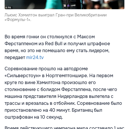
Льюис Хэмилтон выиграл Гран-при Великобритании
«Формулы-1».
Во время гонки он столкнулся с Максом
Ферстаппеном из Red Bull и получил штрафное
время, но это не помешало ему стать лидером,
передает
mir24.tv
Соревнование прошло на автодроме
«Сильверстоун» в Нортгемптоншире. На первом
круге по вине Хэмилтона произошло его
столкновение с болидом Ферстаппена, после чего
машина представителя Нидерландов вылетела с
трассы и врезалась в отбойник. Соревнование было
приостановлено на 40 минут. Британец был
оштрафован на 10 секунд.
Время действующего чемпиона мира составило 1 час