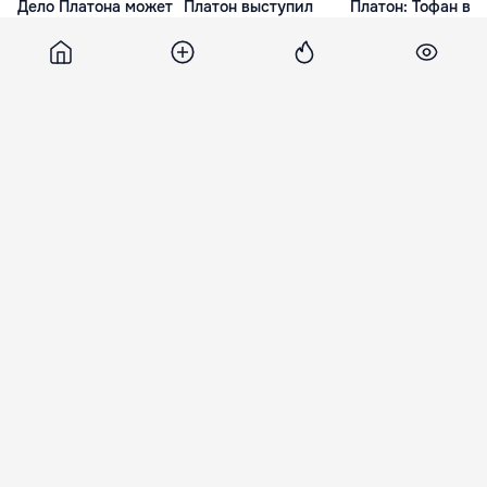
Дело Платона может
Платон выступил
Платон: Тофан вм
быть передано
против экстрадиции
с Плахотнюком
новому судье и
из Англии, заявив о
незаконно завлад
начаться заново
политическом
акциями
преследовании
крупнейшего бан
16 Июл. 11:27
29 Июл. 10:01
2 дня назад
Interfax
19 июля 2021, 09:54
1 373
В Португалии из-за
забастовок отменили более
200 авиарейсов
Забастовка сотрудников аэропортов в
Португалии вынудила отменить более 200
рейсов в субботу, сообщает Associated Press
со ссылкой на португальские СМИ.