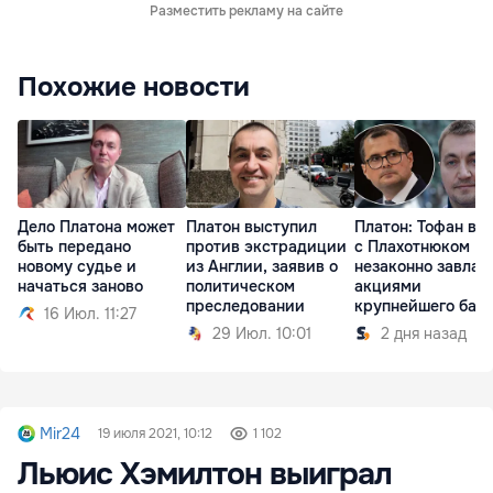
Разместить рекламу на сайте
Похожие новости
Дело Платона может
Платон выступил
Платон: Тофан вм
быть передано
против экстрадиции
с Плахотнюком
новому судье и
из Англии, заявив о
незаконно завлад
начаться заново
политическом
акциями
преследовании
крупнейшего бан
16 Июл. 11:27
29 Июл. 10:01
2 дня назад
Mir24
19 июля 2021, 10:12
1 102
Льюис Хэмилтон выиграл