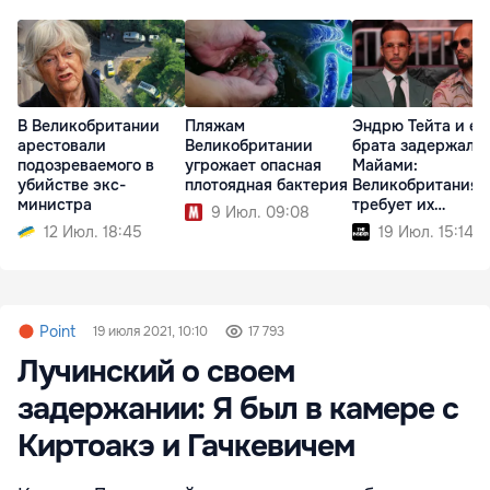
В Великобритании
Пляжам
Эндрю Тейта и ег
арестовали
Великобритании
брата задержали 
подозреваемого в
угрожает опасная
Майами:
убийстве экс-
плотоядная бактерия
Великобритания
министра
требует их
9 Июл. 09:08
экстрадиции
12 Июл. 18:45
19 Июл. 15:14
Point
19 июля 2021, 10:10
17 793
Лучинский о своем
задержании: Я был в камере с
Киртоакэ и Гачкевичем