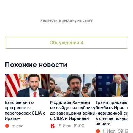
Разместить рекламу на сайте
Обсуждения
4
Похожие новости
Вэнс заявил о
Моджтаба Хаменеи
Трамп приказал
прогрессе в
не выйдет на публику
бомбить Иран с
переговорах США с
до завершения войны
«невиданной сил
Ираном
с США и Израилем
в случае покушен
на него
вчера
18 Июл. 19:00
11 Июл. 09:13