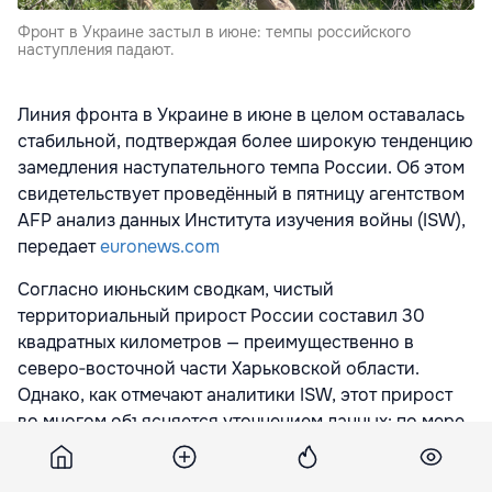
Фронт в Украине застыл в июне: темпы российского
наступления падают.
Линия фронта в Украине в июне в целом оставалась
стабильной, подтверждая более широкую тенденцию
замедления наступательного темпа России. Об этом
свидетельствует проведённый в пятницу агентством
AFP анализ данных Института изучения войны (ISW),
передает
euronews.com
Согласно июньским сводкам, чистый
территориальный прирост России составил 30
квадратных километров — преимущественно в
северо‑восточной части Харьковской области.
Однако, как отмечают аналитики ISW, этот прирост
во многом объясняется уточнением данных: по мере
появления новых доказательств ранее
зафиксированные ограниченные российские