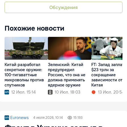
Обсуждения
Похожие новости
Китай разработал
Зеленский: Китай
FT: Запад заплати
секретное оружие:
предупредил
$23 трлн за
100-гигаваттные
Россию, что она не
сокращение
микроволны против
должна применять
зависимости от
спутников
ядерное оружие
Китая
12 Июл. 15:14
10 Июл. 18:03
13 Июл. 20:54
Euronews
4 июля 2026, 10:14
15 193