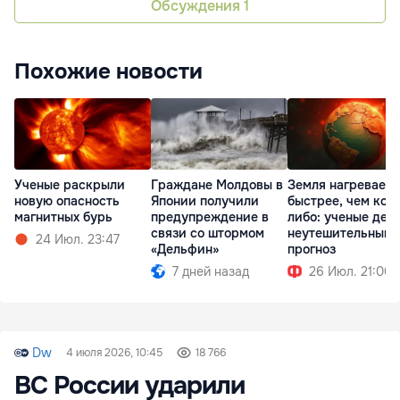
Обсуждения
1
Похожие новости
Ученые раскрыли
Граждане Молдовы в
Земля нагреваетс
новую опасность
Японии получили
быстрее, чем когд
магнитных бурь
предупреждение в
либо: ученые дел
связи со штормом
неутешительный
24 Июл. 23:47
«Дельфин»
прогноз
7 дней назад
26 Июл. 21:00
Dw
4 июля 2026, 10:45
18 766
ВС России ударили