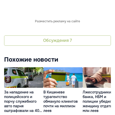
Разместить рекламу на сайте
Обсуждения
7
Похожие новости
За нападение на
В Кишиневе
Лжесотрудники
полицейского и
турагентство
банка, НБМ и
порчу служебного
обмануло клиентов
полиции убедили
авто парня
почти на миллион
женщину отдать 2
оштрафовали на 40
леев
млн леев