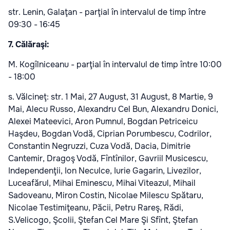
str. Lenin, Galaţan - parţial în intervalul de timp între
09:30 - 16:45
7. Călăraşi:
M. Kogîlniceanu - parţial în intervalul de timp între 10:00
- 18:00
s. Vălcineţ: str. 1 Mai, 27 August, 31 August, 8 Martie, 9
Mai, Alecu Russo, Alexandru Cel Bun, Alexandru Donici,
Alexei Mateevici, Aron Pumnul, Bogdan Petriceicu
Haşdeu, Bogdan Vodă, Ciprian Porumbescu, Codrilor,
Constantin Negruzzi, Cuza Vodă, Dacia, Dimitrie
Cantemir, Dragoş Vodă, Fîntînilor, Gavriil Musicescu,
Independenţii, Ion Neculce, Iurie Gagarin, Livezilor,
Luceafărul, Mihai Eminescu, Mihai Viteazul, Mihail
Sadoveanu, Miron Costin, Nicolae Milescu Spătaru,
Nicolae Testimiţeanu, Păcii, Petru Rareş, Rădi,
S.Velicogo, Şcolii, Ştefan Cel Mare Şi Sfînt, Ştefan