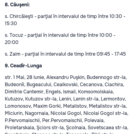
8. Căuşeni:
s. Chircăieşti - parţial în intervalul de timp între 10:30 -
15:30
s. Tocuz - parţial în intervalul de timp între 10:00 -
20:00
s. Zaim - parţial în intervalul de timp între 09:45 - 17:45
9. Ceadîr-Lunga
str. 1 Mai, 28 Iunie, Alexandru Puşkin, Budennogo str-la,
Budeonîi, Bugeacului, Ceaikovski, Cecanova, Ciachira,
Dimitrie Cantemir, Engels, Ismail, Komsomolskaia,
Kutuzov, Kutuzov str-la, Lenin, Lenin str-la, Lermontov,
Lomonosov, Maxim Gorki, Metalistov, Metalistov str-la,
Miciurin, Nagornaia, Nicolai Gogol, Nicolai Gogol str-la,
P.Pervomaischii, Per.Pervomaischii, Polevaia,
Proletarskaia, Şciors str-la, Şcolnaia, Sovetscaea str-la,