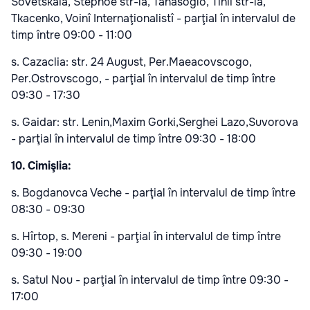
Sovetskaia, Stepnoe str-la, Tanasoglo, Tihii str-la,
Tkacenko, Voinî Internaţionalistî - parţial în intervalul de
timp între 09:00 - 11:00
s. Cazaclia: str. 24 August, Per.Maeacovscogo,
Per.Ostrovscogo, - parţial în intervalul de timp între
09:30 - 17:30
s. Gaidar: str. Lenin,Maxim Gorki,Serghei Lazo,Suvorova
- parţial în intervalul de timp între 09:30 - 18:00
10. Cimişlia:
s. Bogdanovca Veche - parţial în intervalul de timp între
08:30 - 09:30
s. Hîrtop, s. Mereni - parţial în intervalul de timp între
09:30 - 19:00
s. Satul Nou - parţial în intervalul de timp între 09:30 -
17:00