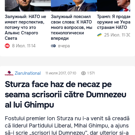
Залужный: НАТО не
Залужный пояснил
Трамп: Я продаю
имеет перспектив,
свои слова: К НАТО
оружие не Украин
потому что это
много вопросов, мы
странам НАТО
Альянс Старого
технологически
25 Июл. 11:30
Света
впереди
8 Июл. 11:14
вчера
Ziarulnational
11 июля 2017, 07:10
1 571
Sturza face haz de necaz pe
seama scrisorii către Dumnezeu
al lui Ghimpu
Fostului premier Ion Sturza nu i-a venit să creadă
că liderul Partidului Liberal, Mihai Ghimpu, a ajuns
să-i scrie „scrisori lui Dumnezeu”, dar ulterior și-a