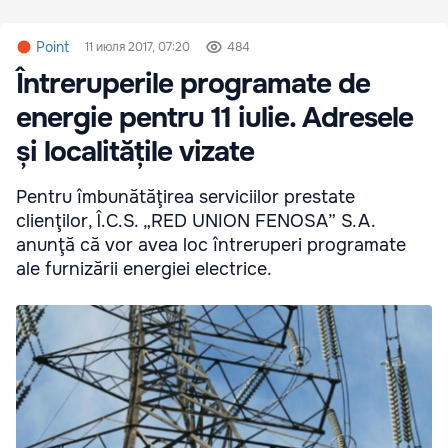
Point
11 июля 2017, 07:20
484
Întreruperile programate de
energie pentru 11 iulie. Adresele
și localitățile vizate
Pentru îmbunătăţirea serviciilor prestate
clienţilor, Î.C.S. „RED UNION FENOSA” S.A.
anunţă că vor avea loc întreruperi programate
ale furnizării energiei electrice.