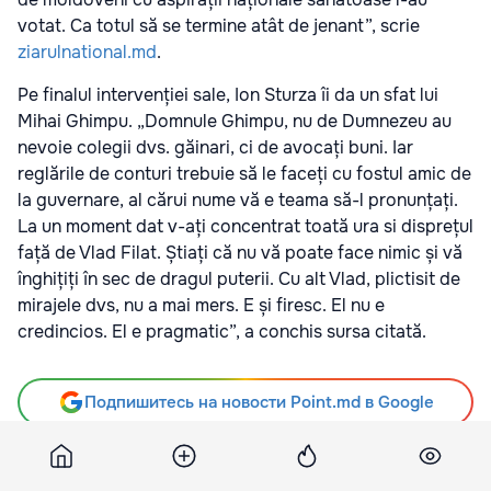
votat. Ca totul să se termine atât de jenant”, scrie
ziarulnational.md
.
Pe finalul intervenției sale, Ion Sturza îi da un sfat lui
Mihai Ghimpu. „Domnule Ghimpu, nu de Dumnezeu au
nevoie colegii dvs. găinari, ci de avocați buni. Iar
reglările de conturi trebuie să le faceți cu fostul amic de
la guvernare, al cărui nume vă e teama să-l pronunțați.
La un moment dat v-ați concentrat toată ura si disprețul
față de Vlad Filat. Știați că nu vă poate face nimic și vă
înghițiți în sec de dragul puterii. Cu alt Vlad, plictisit de
mirajele dvs, nu a mai mers. E și firesc. El nu e
credincios. El e pragmatic”, a conchis sursa citată.
Подпишитесь на новости Point.md в Google
Источник
Ziarulnational