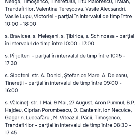
Neaga, Timoşenco, Tineretului, Titu Maiorescu, Traian,
Trandafirilor, Valentina Tereşcova, Vasile Alecsandri,
Vasile Lupu, Victoriei - parţial în intervalul de timp între
10:00 - 18:00
s. Bravicea, s. Meleşeni, s. Ţibirica, s. Schinoasa - parţial
în intervalul de timp între 10:00 - 17:00
s. Pîrjolteni - parţial în intervalul de timp între 10:15 -
17:30
s. Sipoteni: str. A. Donici, Ştefan ce Mare, A. Deleanu,
Tinereţii - parţial în intervalul de timp între 09:00 -
16:00
s. Vălcineţ: str. 1 Mai, 9 Mai, 27 August, Aron Pumnul, B.P.
Hajdeu, Ciprian Porumbescu, D. Cantemir, Ion Neculce,
Gagarin, Luceafărul, M. Viteazul, Păcii, Timoşenco,
Trandafirilor - parţial în intervalul de timp între 08:30 -
17:45