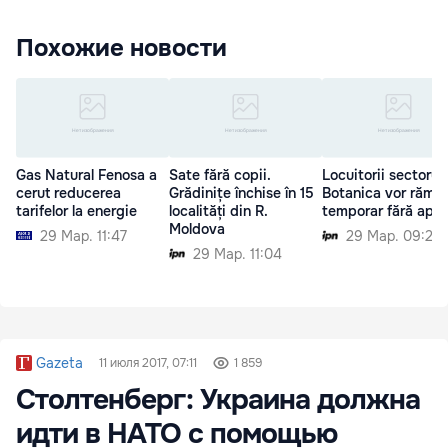
Похожие новости
Gas Natural Fenosa a
Sate fără copii.
Locuitorii sectorulu
cerut reducerea
Grădinițe închise în 15
Botanica vor rămâ
tarifelor la energie
localități din R.
temporar fără apă
Moldova
29 Мар. 11:47
29 Мар. 09:20
29 Мар. 11:04
Gazeta
11 июля 2017, 07:11
1 859
Столтенберг: Украина должна
идти в НАТО с помощью