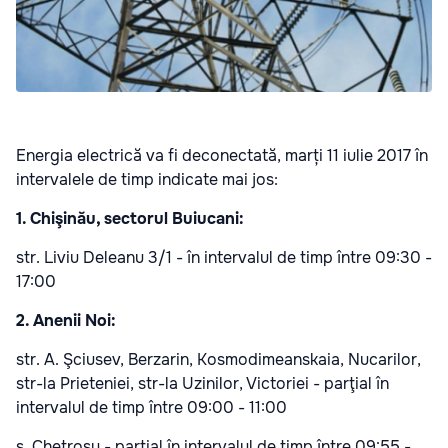
Energia electrică va fi deconectată, marți 11 iulie 2017 în
intervalele de timp indicate mai jos:
1. Chişinău, sectorul Buiucani:
str. Liviu Deleanu 3/1 - în intervalul de timp între 09:30 -
17:00
2. Anenii Noi:
str. A. Şciusev, Berzarin, Kosmodimeanskaia, Nucarilor,
str-la Prieteniei, str-la Uzinilor, Victoriei - parţial în
intervalul de timp între 09:00 - 11:00
s. Chetrosu - parţial în intervalul de timp între 09:55 -