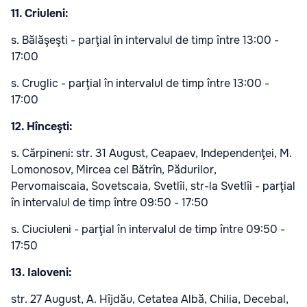
11. Criuleni:
s. Bălăşeşti - parţial în intervalul de timp între 13:00 -
17:00
s. Cruglic - parţial în intervalul de timp între 13:00 -
17:00
12. Hînceşti:
s. Cărpineni: str. 31 August, Ceapaev, Independenţei, M.
Lomonosov, Mircea cel Bătrîn, Pădurilor,
Pervomaiscaia, Sovetscaia, Svetlîi, str-la Svetlîi - parţial
în intervalul de timp între 09:50 - 17:50
s. Ciuciuleni - parţial în intervalul de timp între 09:50 -
17:50
13. Ialoveni:
str. 27 August, A. Hîjdău, Cetatea Albă, Chilia, Decebal,