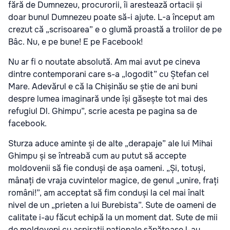
fără de Dumnezeu, procurorii, îi arestează ortacii și
doar bunul Dumnezeu poate să-i ajute. L-a început am
crezut că „scrisoarea” e o glumă proastă a trolilor de pe
Bâc. Nu, e pe bune! E pe Facebook!
Nu ar fi o noutate absolută. Am mai avut pe cineva
dintre contemporani care s-a „logodit” cu Ștefan cel
Mare. Adevărul e că la Chișinău se știe de ani buni
despre lumea imaginară unde își găsește tot mai des
refugiul Dl. Ghimpu”, scrie acesta pe pagina sa de
facebook.
Sturza aduce aminte și de alte „derapaje” ale lui Mihai
Ghimpu și se întreabă cum au putut să accepte
moldovenii să fie conduși de așa oameni. „Și, totuși,
mânați de vraja cuvintelor magice, de genul „unire, frați
români!”, am acceptat să fim conduși la cel mai înalt
nivel de un „prieten a lui Burebista”. Sute de oameni de
calitate i-au făcut echipă la un moment dat. Sute de mii
de moldoveni cu aspirații naționale sănătoase l-au