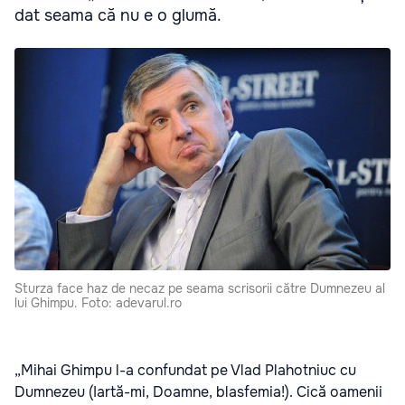
dat seama că nu e o glumă.
Sturza face haz de necaz pe seama scrisorii către Dumnezeu al
lui Ghimpu. Foto: adevarul.ro
„Mihai Ghimpu l-a confundat pe Vlad Plahotniuc cu
Dumnezeu (Iartă-mi, Doamne, blasfemia!). Cică oamenii