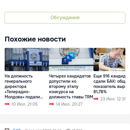
Обсуждения
Похожие новости
На должность
Четырех кандидатов
Еще 916 кандида
генерального
допустили ко
сдали БАК: общи
директора
второму этапу
показатель вырос
«Телерадио-
конкурса на
81,78%
Молдова» подали
должность главы TRM
23 Июл. 12:31
заявки пять
10 Июл. 21:05
14 Июл. 20:27
кандидатов