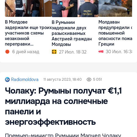
В Молдове
Молдаван
В Румынии
задержали еще троих
предупредили о
задержали двух
участников схемы
повышенной
разыскиваемых
незаконной
опасности пожаро
Австрией граждан
переправки
Греции
Молдовы
украинцев в ЕС
6 дней назад
30 Июл. 16:38
27 Июл. 18:32
Radiomoldova
11 августа 2023, 18:40
5 051
Чолаку: Румыны получат €1,1
миллиарда на солнечные
панели и
энергоэффективность
Премьер-министр Румынии Марчел Чолаку