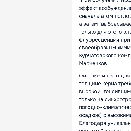
"При облучении исс
эффект возбуждения
сначала атом погло
а затем "выбрасывае
только для этого э
флуоресценция при 
своеобразным химич
Курчатовского комп
Марченков.
Он отметил, что дл
толщине керна треб
высокоинтенсивным 
только на синхротр
погодно-климатичес
осадков) с высоким
Благодаря уникаль
институт" удалось 