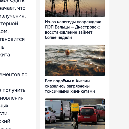
наблюдать
ачает, что
излучения,
Из-за непогоды повреждена
ктерной
ЛЭП Бельцы — Днестровск:
зом,
восстановление займет
более недели
тановится
ль
кита
лементов по
Все водоёмы в Англии
оказались загрязнены
 получить
токсичными химикатами
ановления
ных
сти.
ский
на за