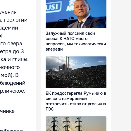
учения
а геологии
кадемии
Залужный пояснил свои
х
слова: К НАТО много
ого озера
вопросов, мы технологически
впереди
етра до 3
ка и глины.
мочного
мой). В
аблюдений
ерлинское.
ЕК предостерегла Румынию в
связи с намерением
отстрочить отказ от угольных
ТЭС
очнике