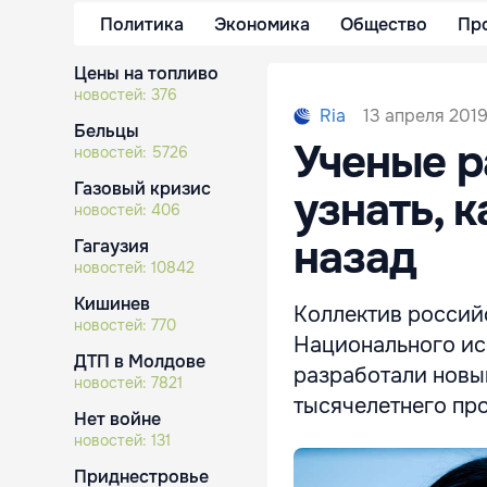
Политика
Экономика
Общество
Пр
Цены на топливо
новостей:
376
13 апреля 2019
Ria
Бельцы
Ученые р
новостей:
5726
Газовый кризис
узнать, 
новостей:
406
назад
Гагаузия
новостей:
10842
Кишинев
Коллектив россий
новостей:
770
Национального исс
ДТП в Молдове
разработали новы
новостей:
7821
тысячелетнего пр
Нет войне
новостей:
131
Приднестровье