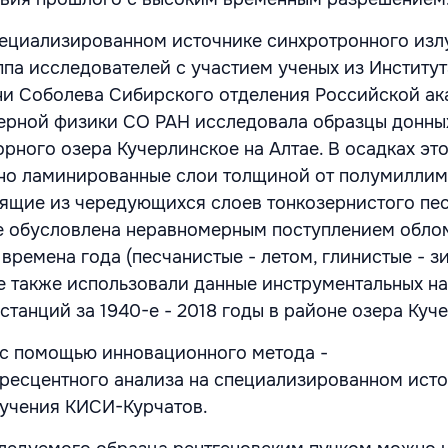
пециализированном источнике синхротронного изл
па исследователей с участием ученых из Институт
ни Соболева Сибирского отделения Российской а
дерной физики СО РАН исследовала образцы донны
рного озера Кучерлинское на Алтае. В осадках эт
но ламинированные слои толщиной от полумиллим
ящие из чередующихся слоев тонкозернистого пес
ке обусловлена неравномерным поступлением обло
времена года (песчанистые - летом, глинистые - зи
е также использовали данные инструментальных н
станций за 1940-е - 2018 годы в районе озера Куч
 с помощью инновационного метода -
ресцентного анализа на специализированном ист
лучения КИСИ-Курчатов.