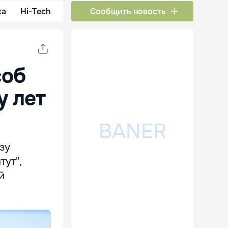
ка
Hi-Tech
Сообщить новость
соб
у лет
зу
тут",
й