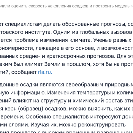
лили оценить скорость накопления осадков и построить модель г
т специалистам делать обоснованные прогнозы, 
товского института. Одним из глобальных вызовов
ется проблема изменения климата. Ученые разных
ономерности, лежащие в его основе, и возможност
ванных средне- и краткосрочных прогнозов. Для э
каким был климат Земли в прошлом, хотя бы на про
тий, сообщает
ria.ru.
 донные осадки являются своеобразным природным
ую информацию. Изменения температуры и колич
ний влияют на структуру и химический состав эти
 керн (образец) осадков, можно выяснить, как их 
 времени. Особенно специалистов интересуют дон
ми слоями. Изучая их, можно реконструировать
овия прошлого с высоким временным разрешением