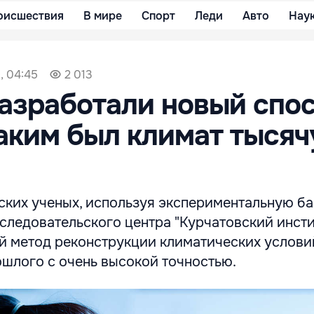
оисшествия
В мире
Спорт
Леди
Авто
Нау
, 04:45
2 013
азработали новый спо
каким был климат тысяч
ских ученых, используя экспериментальную ба
ледовательского центра "Курчатовский инсти
й метод реконструкции климатических услови
ошлого с очень высокой точностью.