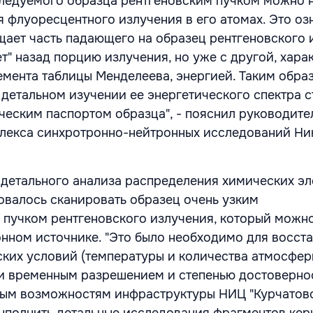
ледуемого образца рентгеновским пучком можно 
 флуоресцентного излучения в его атомах. Это озн
щает часть падающего на образец рентгеновского 
т" назад порцию излучения, но уже с другой, хара
лемента таблицы Менделеева, энергией. Таким обра
детальном изучении ее энергетического спектра с
еским паспортом образца", - пояснил руководите
лекса синхротронно-нейтронных исследований Ни
я детального анализа распределения химических э
овалось сканировать образец очень узким
пучком рентгеновского излучения, который можно
онном источнике. "Это было необходимо для восст
ких условий (температуры и количества атмосфер
и временным разрешением и степенью достоверно
ным возможностям инфраструктуры НИЦ "Курчатов
выполнить детальные исследования фрагментов кер