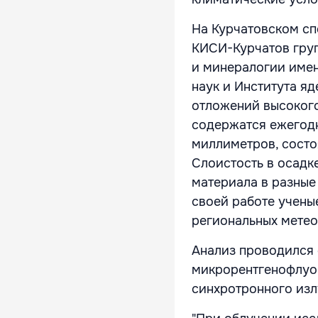
На Курчатовском с
КИСИ-Курчатов груп
и минералогии име
наук и Института я
отложений высокого
содержатся ежегод
миллиметров, состо
Слоистость в осад
материала в разные 
своей работе учены
региональных метео
Анализ проводился
микрорентгенофлуо
синхротронного из