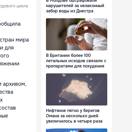
В Молдове оштрафовали
нарушителей за незаконный
одового цикла
забор воды из Днестра
сообщила
 стран мира
и для
того
В Британии более 100
летальных исходов связали с
тяжении
препаратами для похудения
 архивом,
ества
х
состав
Нефтяное пятно у берегов
ные
Омана за несколько дней
увеличилось в четыре раза
.