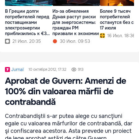
В Греции долги
Из-за обмеления
Более 9 тысяч
потребителей перед
Дуная растут риски
потребителей
поставщиками
для энергосистемы:
останутся без све
электроэнергии
граждан РМ
17 июля
приблизились к €3
призвали к экономии
16 Июл. 18:36
млрд
21 Июл. 20:35
30 Июл. 09:53
Jurnal
10 октября 2012, 17:32
913
Aprobat de Guvern: Amenzi de
100% din valoarea mărfii de
contrabandă
Contrabandiştii s-ar putea alege cu sancţiuni
egale cu valoarea mărfurilor de contrabandă, dar
şi confiscarea acestora. Asta prevede un proiect
de lege aprobat astăzi de către Guvern.