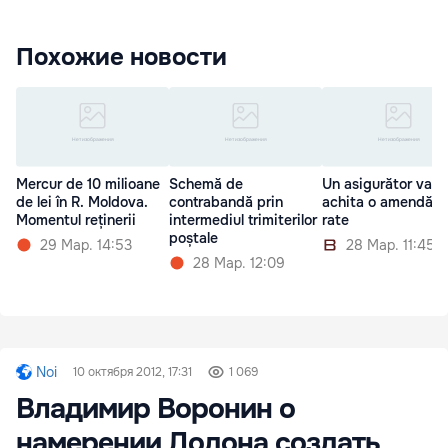
Похожие новости
Mercur de 10 milioane
Schemă de
Un asigurător va
de lei în R. Moldova.
contrabandă prin
achita o amendă în
Momentul reținerii
intermediul trimiterilor
rate
poștale
29 Мар. 14:53
28 Мар. 11:45
28 Мар. 12:09
Noi
10 октября 2012, 17:31
1 069
Владимир Воронин о
намерении Додона создать