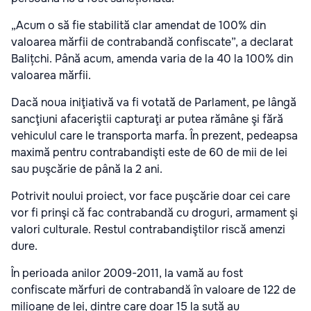
„Acum o să fie stabilită clar amendat de 100% din
valoarea mărfii de contrabandă confiscate”, a declarat
Balițchi. Până acum, amenda varia de la 40 la 100% din
valoarea mărfii.
Dacă noua iniţiativă va fi votată de Parlament, pe lângă
sancţiuni afaceriştii capturaţi ar putea rămâne şi fără
vehiculul care le transporta marfa. În prezent, pedeapsa
maximă pentru contrabandişti este de 60 de mii de lei
sau puşcărie de până la 2 ani.
Potrivit noului proiect, vor face puşcărie doar cei care
vor fi prinşi că fac contrabandă cu droguri, armament şi
valori culturale. Restul contrabandiştilor riscă amenzi
dure.
În perioada anilor 2009-2011, la vamă au fost
confiscate mărfuri de contrabandă în valoare de 122 de
milioane de lei, dintre care doar 15 la sută au