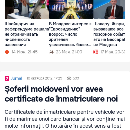
Швейцария на
В Молдове интерес к
Шалару: Жюри,
референдуме решила
"Евровидению"
вызвавшее все эт
не ограничивать
возрос: число
позорное событие
численность
зрителей
это не Бессараби
населения
увеличилось более
не Молдова
чем вдвое
14 Июн. 21:45
23 Мая. 21:00
17 Мая. 20:30
Jurnal
10 октября 2012, 17:29
599
Șoferii moldoveni vor avea
certificate de înmatriculare noi
Certificatele de înmatriculare pentru vehicule vor
fi de mărimea unui card bancar și vor conține mai
multe informații. O hotărâre în acest sens a fost