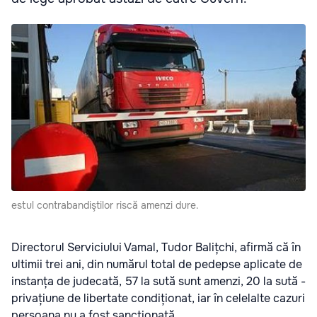
estul contrabandiştilor riscă amenzi dure.
Directorul Serviciului Vamal, Tudor Balițchi, afirmă că în
ultimii trei ani, din numărul total de pedepse aplicate de
instanța de judecată, 57 la sută sunt amenzi, 20 la sută -
privațiune de libertate condiționat, iar în celelalte cazuri
persoana nu a fost sancționată.