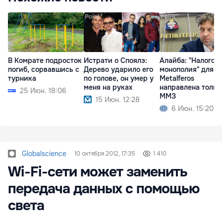
В Комрате подросток
Истрати о Споялэ:
Алайба: "Налогов
погиб, сорвавшись с
Дерево ударило его
монополия" для
турника
по голове, он умер у
Metalferos
меня на руках
направлена тольк
25 Июн. 18:06
ММЗ
15 Июн. 12:28
6 Июн. 15:20
Globalscience
10 октября 2012, 17:35
1 410
Wi-Fi-сети может заменить
передача данных с помощью
света