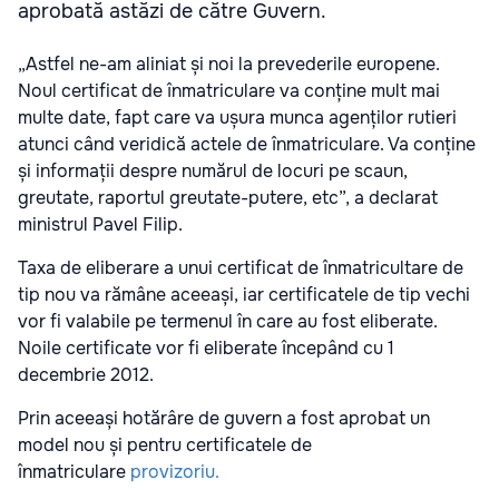
aprobată astăzi de către Guvern.
„Astfel ne-am aliniat și noi la prevederile europene.
Noul certificat de înmatriculare va conține mult mai
multe date, fapt care va ușura munca agenților rutieri
atunci când veridică actele de înmatriculare. Va conține
și informații despre numărul de locuri pe scaun,
greutate, raportul greutate-putere, etc”, a declarat
ministrul Pavel Filip.
Taxa de eliberare a unui certificat de înmatricultare de
tip nou va rămâne aceeași, iar certificatele de tip vechi
vor fi valabile pe termenul în care au fost eliberate.
Noile certificate vor fi eliberate începând cu 1
decembrie 2012.
Prin aceeași hotărâre de guvern a fost aprobat un
model nou și pentru certificatele de
înmatriculare
provizoriu.