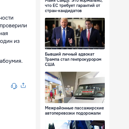
Майя Санду: Это нормально,
что ЕС требует гарантий от
стран-кандидатов
ности
ы проверили
ная
 один из
Бывший личный адвокат
Трампа стал генпрокурором
лабоумия.
США
Межрайонные пассажирские
автоперевозки подорожали