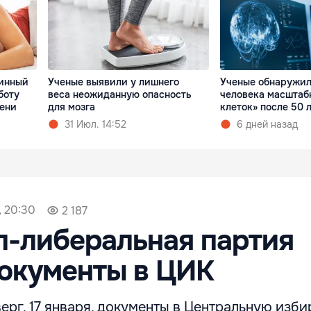
линный
Ученые выявили у лишнего
Ученые обнаружил
боту
веса неожиданную опасность
человека масштаб
мени
для мозга
клеток» после 50 
31 Июл. 14:52
6 дней назад
, 20:30
2 187
л-либеральная партия
окументы в ЦИК
ерг, 17 января, документы в Центральную изб