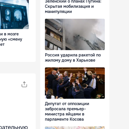
Зеленский о планах Путина:
Скрытая мобилизация и
манипуляции
и в мозге
ную «смену
лет
Россия ударила ракетой по
жилому дому в Харькове
Депутат от оппозиции
забросала премьер-
министра яйцами в
парламенте Косова
ирательную