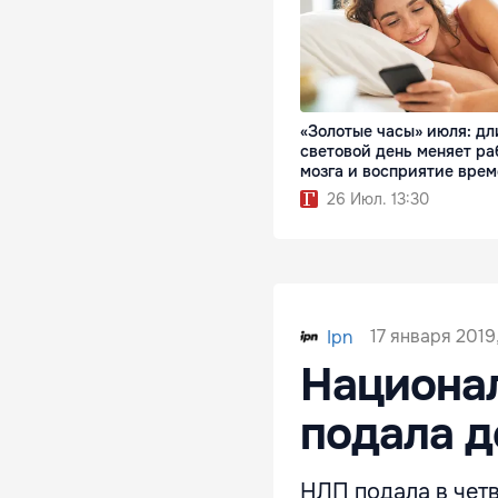
«Золотые часы» июля: д
световой день меняет ра
мозга и восприятие вре
26 Июл. 13:30
17 января 2019
Ipn
Национа
подала д
НЛП подала в четв