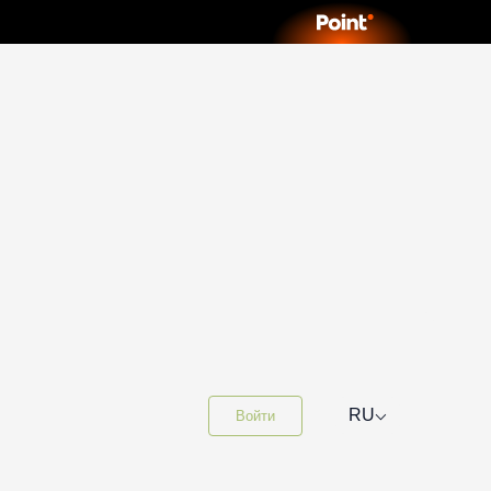
⌵
RU
Войти