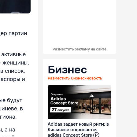
дер партии
Разместить рекламу на сайте
 активные
- женщины,
Бизнес
в список,
Разместить бизнес-новость
иаспоры и
ые будут
шиневе, в
гиона.
Adidas задает новый ритм: в
, а на
Кишиневе открывается
adidas Concept Store Ⓟ