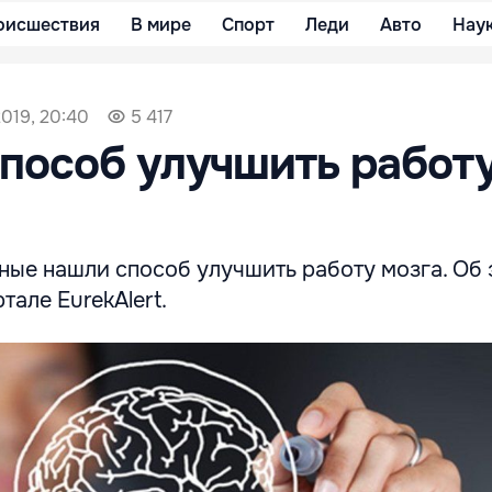
оисшествия
В мире
Спорт
Леди
Авто
Нау
2019, 20:40
5 417
пособ улучшить работ
ные нашли способ улучшить работу мозга. Об 
тале EurekAlert.