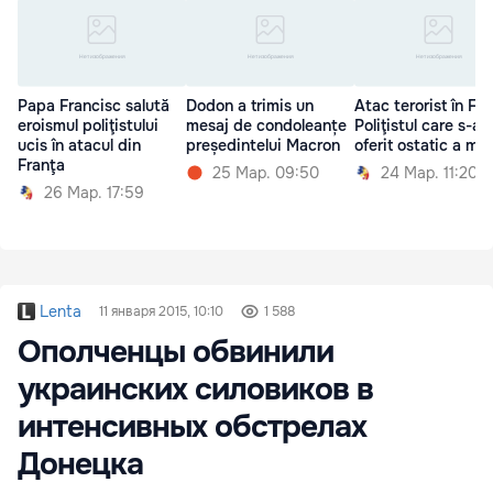
Papa Francisc salută
Dodon a trimis un
Atac terorist în Fra
eroismul poliţistului
mesaj de condoleanțe
Poliţistul care s-a
ucis în atacul din
președintelui Macron
oferit ostatic a mur
Franţa
25 Мар. 09:50
24 Мар. 11:20
26 Мар. 17:59
Lenta
11 января 2015, 10:10
1 588
Ополченцы обвинили
украинских силовиков в
интенсивных обстрелах
Донецка