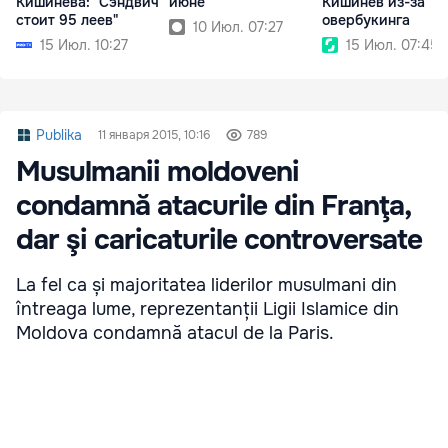
Кишинева: "Сэндвич
июне
Кишинев из-за
стоит 95 леев"
овербукинга
10 Июл. 07:27
15 Июл. 10:27
15 Июл. 07:45
Publika
11 января 2015, 10:16
789
Musulmanii moldoveni
condamnă atacurile din Franţa,
dar şi caricaturile controversate
La fel ca și majoritatea liderilor musulmani din
întreaga lume, reprezentanții Ligii Islamice din
Moldova condamnă atacul de la Paris.