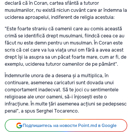
declară că în Coran, cartea sfântă a tuturor
musulmanilor, nu există niciun cuvânt care ar îndemna la
uciderea aproapelui, indiferent de religia acestuia:
"Este foarte straniu că oamenii care au comis această
crimă se identifică drept musulmani, fiindcă ceea ce au
făcut nu este demn pentru un musulman. În Coran este
scris că cel care va lua viața unui om fără a avea acest
drept își ia asupra sa un păcat foarte mare, cum ar fi, de
exemplu, uciderea tuturor oamenilor de pe pământ".
Îndemnurile unora de a desena și a multiplica, în
continuare, asemenea caricaturi sunt dovada unui
comportament inadecvat. Să te joci cu sentimentele
religioase ale unor oameni, să-i înjosești este o
infracțiune. În multe țări asemenea acțiuni se pedepsesc
penal", a spus Serghei Tocarenco.
Подпишитесь на новости Point.md в Google