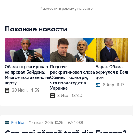
Разместить рекламу на сайте
Похожие новости
Обама отреагировал
Подоляк
Барак Обама
на провал Байдена:
раскритиковал слова
вернулся в Белый
Многое поставлено на
Обамы: Посмотри,
дом
карту
что происходит в
6 Апр. 11:17
Украине
30 Июн. 14:59
3 Июл. 13:40
Publika
11 января 2015, 10:25
1 088