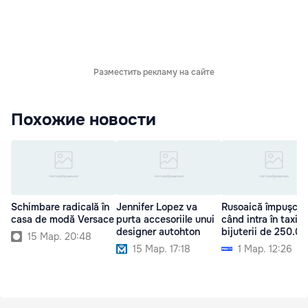
Разместить рекламу на сайте
Похожие новости
Schimbare radicală în
Jennifer Lopez va
Rusoaică împuşcat
casa de modă Versace
purta accesoriile unui
când intra în taxi:
designer autohton
bijuterii de 250.0
15 Мар. 20:48
15 Мар. 17:18
1 Мар. 12:26