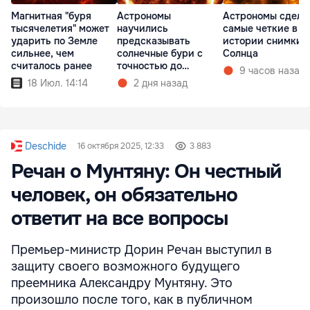
Магнитная "буря
Астрономы
Астрономы сдела
тысячелетия" может
научились
самые четкие в
ударить по Земле
предсказывать
истории снимки
сильнее, чем
солнечные бури с
Солнца
считалось ранее
точностью до
9 часов назад
получаса
18 Июл. 14:14
2 дня назад
Deschide
16 октября 2025, 12:33
3 883
Речан о Мунтяну: Он честный
человек, он обязательно
ответит на все вопросы
Премьер-министр Дорин Речан выступил в
защиту своего возможного будущего
преемника Александру Мунтяну. Это
произошло после того, как в публичном