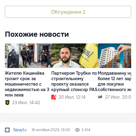
Обсуждения
2
Похожие новости
Жителю Кишинёва
Партнером Трубки по
Молдаванину нуж
грозит срок за
строительному
более 12 лет зарп
мошенничество с
проекту оказался
для покупки
недвижимостью на 3
крупный спонсор PAS
собственного жил
млн леев
20 Июл. 12:14
27 Июл. 20:00
23 Июл. 14:42
Newtv
16 октября 2025, 13:00
3 414