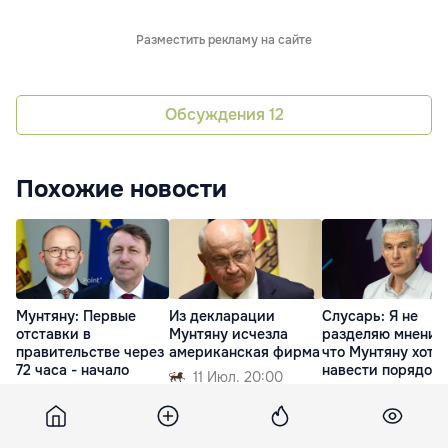
Разместить рекламу на сайте
Обсуждения
12
Похожие новости
Мунтяну: Первые
Из декларации
Слусарь: Я не
отставки в
Мунтяну исчезла
разделяю мнения
правительстве через
американская фирма
что Мунтяну хоте
72 часа - начало
навести порядок,
11 Июл. 20:00
политического
ему не дали
кризиса
25 Июл. 08:12
12 Июл. 08:49