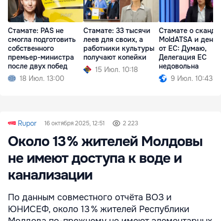
Стамате: PAS не
Стамате: 33 тысячи
Стамате о сканда
смогла подготовить
леев для своих, а
MoldATSA и деньг
собственного
работники культуры
от ЕС: Думаю,
премьер-министра
получают копейки
Делегация ЕС
после двух побед
недовольна
15 Июл. 10:18
18 Июл. 13:00
9 Июл. 10:43
Rupor
16 октября 2025, 12:51
2 223
Около 13 % жителей Молдовы
не имеют доступа к воде и
канализации
По данным совместного отчёта ВОЗ и
ЮНИСЕФ, около 13 % жителей Республики
Молдова по-прежнему не имеют элементарных