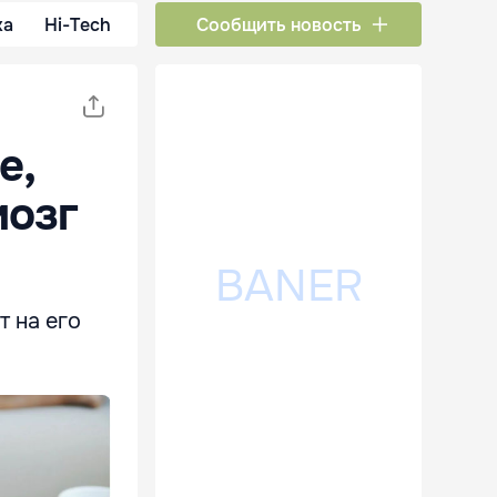
ка
Hi-Tech
Сообщить новость
е,
мозг
т на его