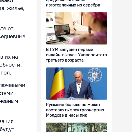
ывают
изготовленных из серебра
да, жилье,
те от
вседневные
В ГУМ запущен первый
онлайн-выпуск Университета
в их на
третьего возраста
обности,
 пол.
ключевыми
стями
дневным
Румыния больше не может
поставлять электроэнергию
Молдове в часы пик
вания
будут