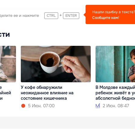
Нашли ошибку в тексте
+
делите ее и нажмите
CTRL
ENTER
Сообщите нам!
сти
е
У кофе обнаружили
В Молдове каждый
айней
неожиданное влияние на
ребенок живёт в у
жи
состояние кишечника
абсолютной бедно
5 Июн. 07:00
2 Июн. 08:47