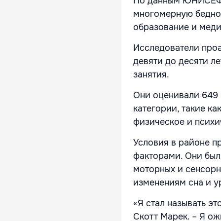
По данным ЮНИСЕФ,
многомерную бедност
образование и мед
Исследователи проа
девяти до десяти ле
занятия.
Они оценивали 649 
категории, такие ка
физическое и психич
Условия в районе п
факторами. Они был
моторных и сенсорн
изменениям сна и у
«Я стал называть эт
Скотт Марек. – Я о