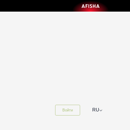
⌵
RU
Войти