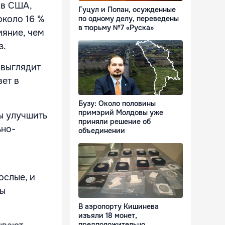
 в США,
Гуцул и Попан, осужденные
около 16 %
по одному делу, переведены
в тюрьму №7 «Руска»
ияние, чем
з.
 выглядит
вет в
Бузу: Около половины
примэрий Молдовы уже
бы улучшить
приняли решение об
ьно-
объединении
ослые, и
ды
В аэропорту Кишинева
изъяли 18 монет,
предположительно