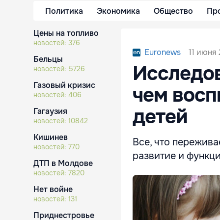
Политика
Экономика
Общество
Пр
Цены на топливо
новостей:
376
11 июня 
Euronews
Бельцы
Исследов
новостей:
5726
Газовый кризис
чем восп
новостей:
406
детей
Гагаузия
новостей:
10842
Кишинев
Все, что переживае
новостей:
770
развитие и функц
ДТП в Молдове
новостей:
7820
Нет войне
новостей:
131
Приднестровье