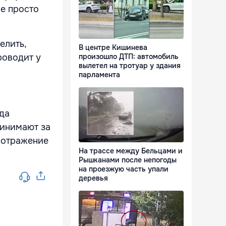
не просто
елить,
В центре Кишинева
роводит у
произошло ДТП: автомобиль
вылетел на тротуар у здания
парламента
еда
ринимают за
ь отражение
На трассе между Бельцами и
Рышканами после непогоды
на проезжую часть упали
деревья