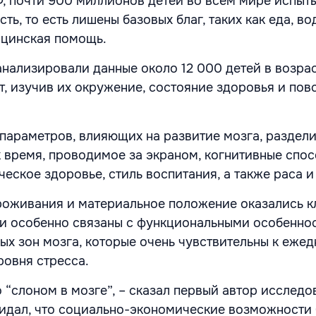
 почти 900 миллионов детей во всем мире испыт
ь, то есть лишены базовых благ, таких как еда, во
ицинская помощь.
нализировали данные около 12 000 детей в возрас
т, изучив их окружение, состояние здоровья и по
параметров, влияющих на развитие мозга, раздели
к время, проводимое за экраном, когнитивные спос
еское здоровье, стиль воспитания, а также раса и
роживания и материальное положение оказались 
и особенно связаны с функциональными особенно
ых зон мозга, которые очень чувствительны к еже
ровня стресса.
о “слоном в мозге”, – сказал первый автор исследо
жидал, что социально-экономические возможности 