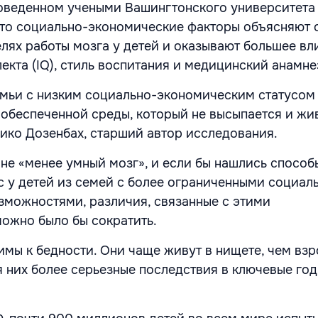
оведенном учеными Вашингтонского университета
что социально-экономические факторы объясняют 
елях работы мозга у детей и оказывают большее вл
екта (IQ), стиль воспитания и медицинский анамне
емьи с низким социально-экономическим статусом
 обеспеченной среды, который не высыпается и жи
Нико Дозенбах, старший автор исследования.
 не «менее умный мозг», и если бы нашлись спосо
сс у детей из семей с более ограниченными социал
можностями, различия, связанные с этими
можно было бы сократить.
имы к бедности. Они чаще живут в нищете, чем взр
я них более серьезные последствия в ключевые го