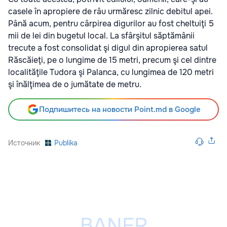
casele în apropiere de râu urmăresc zilnic debitul apei.
Până acum, pentru cârpirea digurilor au fost cheltuiţi 5
mii de lei din bugetul local. La sfârşitul săptămânii
trecute a fost consolidat şi digul din apropierea satul
Răscăieţi, pe o lungime de 15 metri, precum şi cel dintre
localităţile Tudora şi Palanca, cu lungimea de 120 metri
şi înălţimea de o jumătate de metru.
Подпишитесь на новости Point.md в Google
Источник
Publika