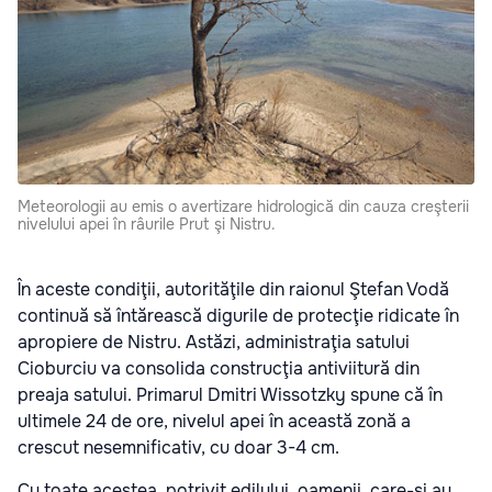
Meteorologii au emis o avertizare hidrologică din cauza creşterii
nivelului apei în râurile Prut şi Nistru.
În
aceste condiţii,
autorităţile din raionul Ştefan Vodă
continuă să întărească digurile de protecţie ridicate în
apropiere de Nistru. Astăzi, administraţia satului
Cioburciu va consolida construcţia antiviitură din
preaja satului. Primarul Dmitri Wissotzky spune că în
ultimele 24 de ore, nivelul apei în această zonă a
crescut nesemnificativ, cu doar 3-4 cm.
Cu toate acestea, potrivit edilului, oamenii, care-şi au