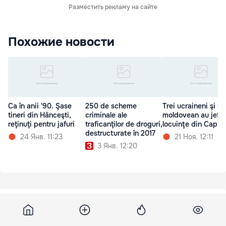
Разместить рекламу на сайте
Похожие новости
Ca în anii '90. Şase
250 de scheme
Trei ucraineni şi un
tineri din Hânceşti,
criminale ale
moldovean au jefui
reţinuţi pentru jafuri
traficanţilor de droguri,
locuinţe din Capita
destructurate în 2017
24 Янв. 11:23
21 Ноя. 12:11
3 Янв. 12:20
Lifenews
15 апреля 2013, 09:20
1 069
Фанатка атаковала актера Хью