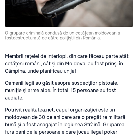
O grupare criminală condusă de un cetăţean moldovean a
fostdestructurată de către poliţiştii din România.
Membrii reţelei de interlopi, din care făceau parte atât
cetăţeni români, cât şi din Moldova,
au fost prinşi în
Câmpina, unde planificau un jaf.
Oamenii legii au găsit asupra suspecţilor pistoale,
muniţie şi arme albe. În total, 15 persoane au fost
audiate.
Potrivit realitatea.net, capul organizaţiei este un
moldovean de 30 de ani care are o pregătire militară
bună şi a fost anagajat în legiunea Străină. Gruparea
fura bani de la persoanele care jucau ilegal poker.