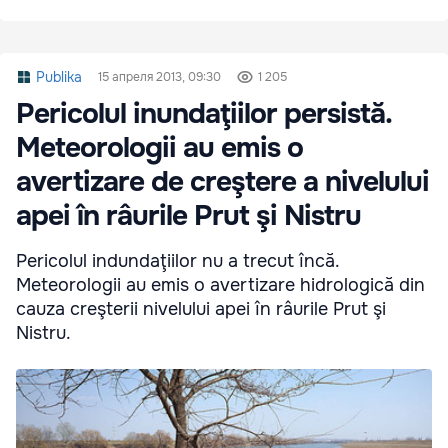
Publika
15 апреля 2013, 09:30
1 205
Pericolul inundaţiilor persistă.
Meteorologii au emis o
avertizare de creştere a nivelului
apei în râurile Prut şi Nistru
Pericolul indundaţiilor nu a trecut încă.
Meteorologii au emis o avertizare hidrologică din
cauza creşterii nivelului apei în râurile Prut şi
Nistru.