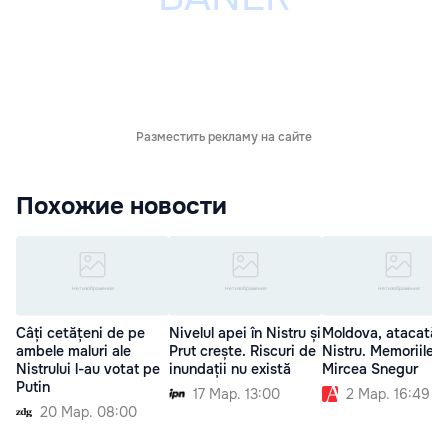
Разместить рекламу на сайте
Похожие новости
Câți cetățeni de pe
Nivelul apei în Nistru și
Moldova, atacată l
ambele maluri ale
Prut crește. Riscuri de
Nistru. Memoriile lu
Nistrului l-au votat pe
inundații nu există
Mircea Snegur
Putin
17 Мар. 13:00
2 Мар. 16:49
20 Мар. 08:00