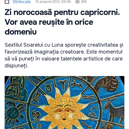
Stirilocale
15 апреля 2013, 09:36
618
Zi norocoasă pentru capricorni.
Vor avea reușite în orice
domeniu
Sextilul Soarelui cu Luna sporește creativitatea și
favorizează imaginația creatoare. Este momentul
să vă puneți în valoare talentele artistice de care
dispuneți.