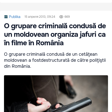
Publika
15 апреля 2013, 09:24
669
O grupare criminală condusă de
un moldovean organiza jafuri ca
în filme în România
O grupare criminală condusă de un cetăţean
moldovean a fostdestructurată de către poliţiştii
din România.