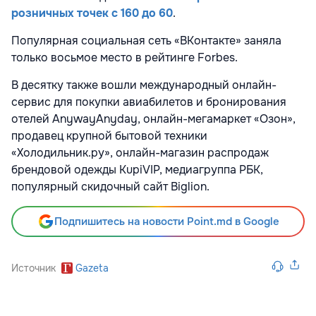
розничных точек с 160 до 60
.
Популярная социальная сеть «ВКонтакте» заняла
только восьмое место в рейтинге Forbes.
В десятку также вошли международный онлайн-
сервис для покупки авиабилетов и бронирования
отелей AnywayAnyday, онлайн-мегамаркет «Озон»,
продавец крупной бытовой техники
«Холодильник.ру», онлайн-магазин распродаж
брендовой одежды KupiVIP, медиагруппа РБК,
популярный скидочный сайт Biglion.
Подпишитесь на новости Point.md в Google
Источник
Gazeta