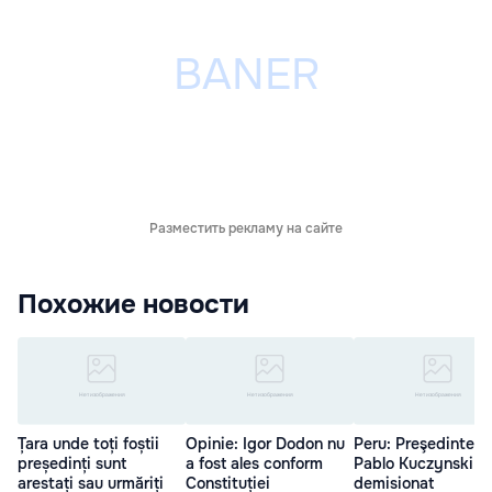
Разместить рекламу на сайте
Похожие новости
Țara unde toți foștii
Opinie: Igor Dodon nu
Peru: Preşedintele
președinți sunt
a fost ales conform
Pablo Kuczynski a
arestați sau urmăriți
Constituției
demisionat