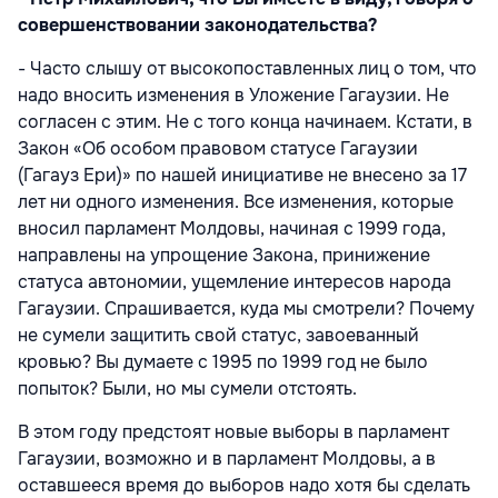
совершенствовании законодательства?
- Часто слышу от высокопоставленных лиц о том, что
надо вносить изменения в Уложение Гагаузии. Не
согласен с этим. Не с того конца начинаем. Кстати, в
Закон «Об особом правовом статусе Гагаузии
(Гагауз Ери)» по нашей инициативе не внесено за 17
лет ни одного изменения. Все изменения, которые
вносил парламент Молдовы, начиная с 1999 года,
направлены на упрощение Закона, принижение
статуса автономии, ущемление интересов народа
Гагаузии. Спрашивается, куда мы смотрели? Почему
не сумели защитить свой статус, завоеванный
кровью? Вы думаете с 1995 по 1999 год не было
попыток? Были, но мы сумели отстоять.
В этом году предстоят новые выборы в парламент
Гагаузии, возможно и в парламент Молдовы, а в
оставшееся время до выборов надо хотя бы сделать