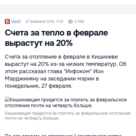
Vesti
27 февраля 2012, 11:41
2 090
Счета за тепло в феврале
вырастут на 20%
Счета за отопление в феврале в Кишиневе
вырастут на 20% из-за низких температур. Об
этом рассказал глава "Инфоком" Ион
Мэрджиняну на заседании мэрии в
понедельник, 27 февраля.
Кишиневцам придется за платить за февральское отопление
почти на четверть больше.