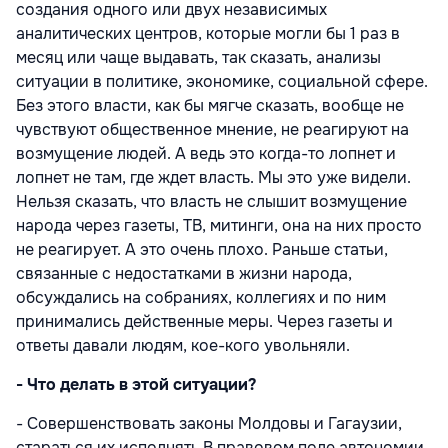
создания одного или двух независимых
аналитических центров, которые могли бы 1 раз в
месяц или чаще выдавать, так сказать, анализы
ситуации в политике, экономике, социальной сфере.
Без этого власти, как бы мягче сказать, вообще не
чувствуют общественное мнение, не реагируют на
возмущение людей. А ведь это когда-то лопнет и
лопнет не там, где ждет власть. Мы это уже видели.
Нельзя сказать, что власть не слышит возмущение
народа через газеты, ТВ, митинги, она на них просто
не реагирует. А это очень плохо. Раньше статьи,
связанные с недостатками в жизни народа,
обсуждались на собраниях, коллегиях и по ним
принимались действенные меры. Через газеты и
ответы давали людям, кое-кого увольняли.
- Что делать в этой ситуации?
- Совершенствовать законы Молдовы и Гагаузии,
стараться их исполнять.В правовом поле автономии