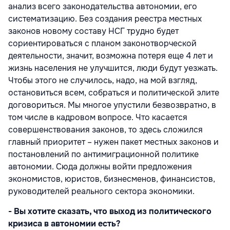
анализ всего законодательства автономии, его
систематизацию. Без создания реестра местных
законов новому составу НСГ трудно будет
сориентироваться с планом законотворческой
деятельности, значит, возможна потеря еще 4 лет и
жизнь населения не улучшится, люди будут уезжать.
Чтобы этого не случилось, надо, на мой взгляд,
остановиться всем, собраться и политической элите
договориться. Мы многое упустили безвозвратно, в
том числе в кадровом вопросе. Что касается
совершенствования законов, то здесь сложился
главный приоритет – нужен пакет местных законов и
постановлений по антимиграционной политике
автономии. Сюда должны войти предложения
экономистов, юристов, бизнесменов, финансистов,
руководителей реального сектора экономики.
- Вы хотите сказать, что выход из политического
кризиса в автономии есть?