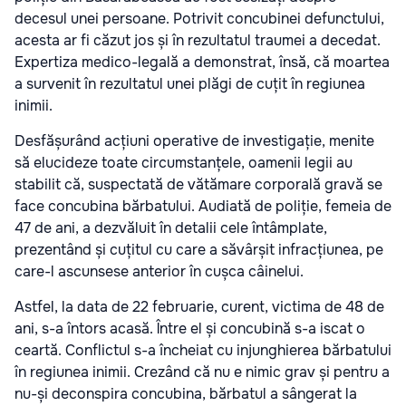
decesul unei persoane. Potrivit concubinei defunctului,
acesta ar fi căzut jos și în rezultatul traumei a decedat.
Expertiza medico-legală a demonstrat, însă, că moartea
a survenit în rezultatul unei plăgi de cuțit în regiunea
inimii.
Desfășurând acțiuni operative de investigație, menite
să elucideze toate circumstanțele, oamenii legii au
stabilit că, suspectată de vătămare corporală gravă se
face concubina bărbatului. Audiată de poliție, femeia de
47 de ani, a dezvăluit în detalii cele întâmplate,
prezentând și cuțitul cu care a săvârșit infracțiunea, pe
care-l ascunsese anterior în cușca câinelui.
Astfel, la data de 22 februarie, curent, victima de 48 de
ani, s-a întors acasă. Între el și concubină s-a iscat o
ceartă. Conflictul s-a încheiat cu injunghierea bărbatului
în regiunea inimii. Crezând că nu e nimic grav și pentru a
nu-și deconspira concubina, bărbatul a sângerat la