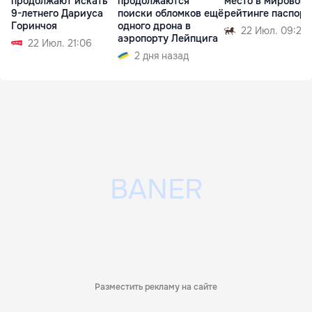
продолжают искать
продолжаются
место в мировом
9-летнего Дариуса
поиски обломков ещё
рейтинге паспорт
Горинчоя
одного дрона в
22 Июл. 09:29
аэропорту Лейпцига
22 Июл. 21:06
2 дня назад
Разместить рекламу на сайте