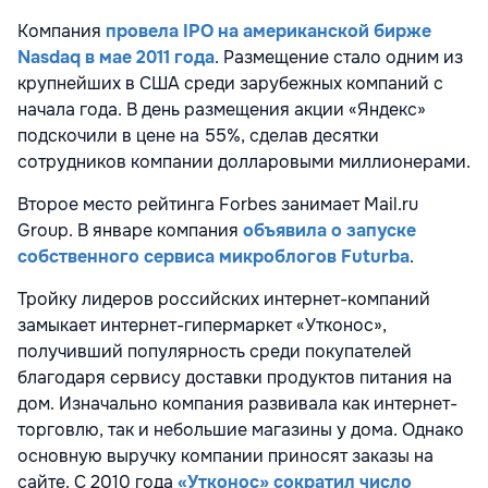
Компания
провела IPO на американской бирже
Nasdaq в мае 2011 года
. Размещение стало одним из
крупнейших в США среди зарубежных компаний с
начала года. В день размещения акции «Яндекс»
подскочили в цене на 55%, сделав десятки
сотрудников компании долларовыми миллионерами.
Второе место рейтинга Forbes занимает Mail.ru
Group. В январе компания
объявила о запуске
собственного сервиса микроблогов Futurba
.
Тройку лидеров российских интернет-компаний
замыкает интернет-гипермаркет «Утконос»,
получивший популярность среди покупателей
благодаря сервису доставки продуктов питания на
дом. Изначально компания развивала как интернет-
торговлю, так и небольшие магазины у дома. Однако
основную выручку компании приносят заказы на
сайте. С 2010 года
«Утконос» сократил число