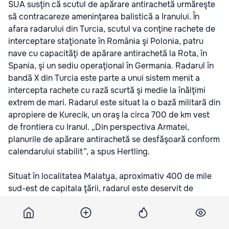
SUA susţin că scutul de apărare antirachetă urmăreşte
să contracareze ameninţarea balistică a Iranului. În
afara radarului din Turcia, scutul va conţine rachete de
interceptare staţionate în România şi Polonia, patru
nave cu capacităţi de apărare antirachetă la Rota, în
Spania, şi un sediu operaţional în Germania. Radarul în
bandă X din Turcia este parte a unui sistem menit a
intercepta rachete cu rază scurtă şi medie la înălţimi
extrem de mari. Radarul este situat la o bază militară din
apropiere de Kurecik, un oraş la circa 700 de km vest
de frontiera cu Iranul. „Din perspectiva Armatei,
planurile de apărare antirachetă se desfăşoară conform
calendarului stabilit”, a spus Hertling.
Situat în localitatea Malatya, aproximativ 400 de mile
sud-est de capitala ţării, radarul este deservit de
personal turc şi american, a menționat și un purtător de
cuvânt al Ministerului de Externe de la Ankara, citat de
CNN.