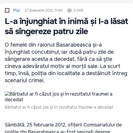
Mai
27 февраля 2012, 11:46
2 049
L-a înjunghiat în inimă și l-a lăsat
să sîngereze patru zile
O femeie din raionul Basarabeasca și-a
înjunghiat concubinul, iar după patru zile de
sângerare acesta a decedat, fără ca să știe
cineva adevăratul motiv al morții sale. La scurt
timp, însă, poliția din localitate a destăinuit întreg
scenariul crimei.
Bărbatul ar fi căzut jos și în rezultatul traumei a decedat
Sâmbătă, 25 februarie 2012, ofițerii Comisariatului de
poliție din Basarabeasca au fost sesizați despre