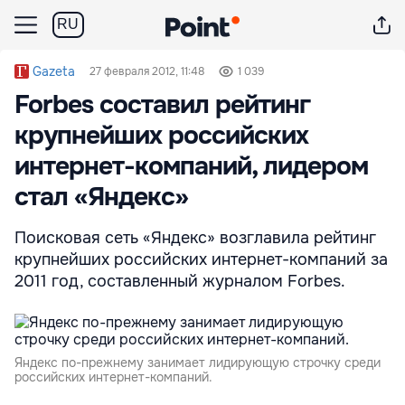
RU
Gazeta
27 февраля 2012, 11:48
1 039
Forbes составил рейтинг
крупнейших российских
интернет-компаний, лидером
стал «Яндекс»
Поисковая сеть «Яндекс» возглавила рейтинг
крупнейших российских интернет-компаний за
2011 год, составленный журналом Forbes.
Яндекс по-прежнему занимает лидирующую строчку среди
российских интернет-компаний.