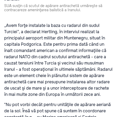
SUA susţin că scutul de apărare antirachetă urmăreşte să
contracareze ameninţarea balistică a Iranului.
„Avem forţe instalate la baza cu radarul din sudul
Turciei”, a declarat Hertling, în interviul realizat la
principalul aeroport militar din Muntenegru, situat în
capitala Podgorica. Este pentru prima dată când un
înalt comandant american a confirmat informaţiile că
radarul NATO din cadrul scutului antirachetă - care a
cauzat tensiuni între Turcia şi vecinul său musulman
Iranul - a fost operaţional în ultimele săptămâni. Radarul
este un element cheie în plănuitul sistem de apărare
antirachetă care mai presupune instalarea altor radare
de uscat şi de mare şi a unor interceptoare de rachete
în mai multe zone din Europa în următorii zece ani.
"Nu pot vorbi decât pentru unităţile de apărare aeriană
de la sol. Însă vă pot spune că suntem în coordonare