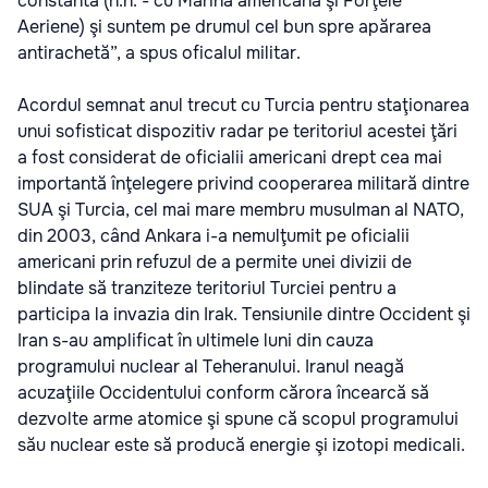
constantă (n.n. - cu Marina americană şi Forţele
Aeriene) şi suntem pe drumul cel bun spre apărarea
antirachetă”, a spus oficalul militar.
Acordul semnat anul trecut cu Turcia pentru staţionarea
unui sofisticat dispozitiv radar pe teritoriul acestei ţări
a fost considerat de oficialii americani drept cea mai
importantă înţelegere privind cooperarea militară dintre
SUA şi Turcia, cel mai mare membru musulman al NATO,
din 2003, când Ankara i-a nemulţumit pe oficialii
americani prin refuzul de a permite unei divizii de
blindate să tranziteze teritoriul Turciei pentru a
participa la invazia din Irak. Tensiunile dintre Occident şi
Iran s-au amplificat în ultimele luni din cauza
programului nuclear al Teheranului. Iranul neagă
acuzaţiile Occidentului conform cărora încearcă să
dezvolte arme atomice şi spune că scopul programului
său nuclear este să producă energie şi izotopi medicali.