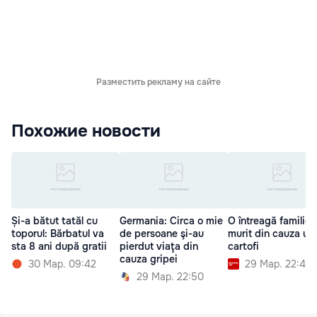
Разместить рекламу на сайте
Похожие новости
Și-a bătut tatăl cu
Germania: Circa o mie
O întreagă familie 
toporul: Bărbatul va
de persoane şi-au
murit din cauza un
sta 8 ani după gratii
pierdut viaţa din
cartofi
cauza gripei
30 Мар. 09:42
29 Мар. 22:40
29 Мар. 22:50