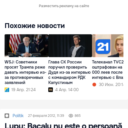
Разместить рекламу на сайте
Похожие новости
WSJ: Советники
Глава СК России
Телеканал TVC21
просят Трампа реже
поручил проверить
оштрафован на 10
давать интервью из-
Дудя из-за интервью
000 леев после
за противоречивых
с командиром РДК
интервью с Влах
заявлений
Капустиным
30 Июн. 20:14
19 Апр. 21:24
4 Апр. 14:00
Politik
27 февраля 2012, 11:39
865
Lupu: Bacalu nu este o persoană