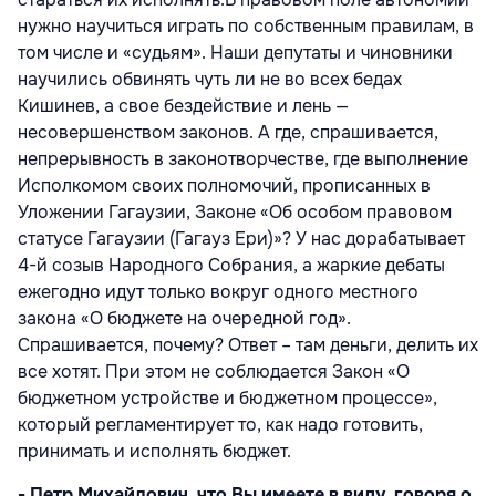
нужно научиться играть по собственным правилам, в
том числе и «судьям». Наши депутаты и чиновники
научились обвинять чуть ли не во всех бедах
Кишинев, а свое бездействие и лень —
несовершенством законов. А где, спрашивается,
непрерывность в законотворчестве, где выполнение
Исполкомом своих полномочий, прописанных в
Уложении Гагаузии, Законе «Об особом правовом
статусе Гагаузии (Гагауз Ери)»? У нас дорабатывает
4-й созыв Народного Собрания, а жаркие дебаты
ежегодно идут только вокруг одного местного
закона «О бюджете на очередной год».
Спрашивается, почему? Ответ – там деньги, делить их
все хотят. При этом не соблюдается Закон «О
бюджетном устройстве и бюджетном процессе»,
который регламентирует то, как надо готовить,
принимать и исполнять бюджет.
- Петр Михайлович, что Вы имеете в виду, говоря о