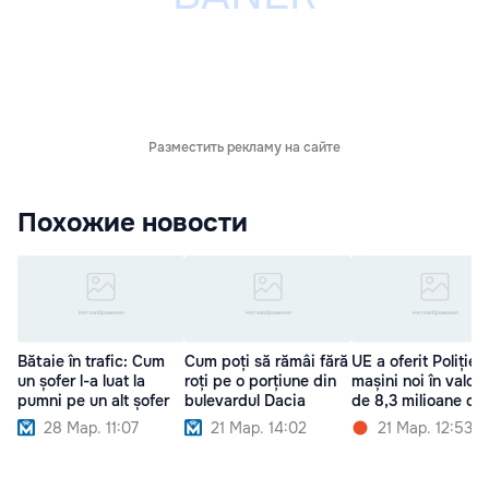
Разместить рекламу на сайте
Похожие новости
Bătaie în trafic: Cum
Cum poți să rămâi fără
UE a oferit Poliției
un șofer l-a luat la
roți pe o porțiune din
mașini noi în valoa
pumni pe un alt șofer
bulevardul Dacia
de 8,3 milioane de 
28 Мар. 11:07
21 Мар. 14:02
21 Мар. 12:53