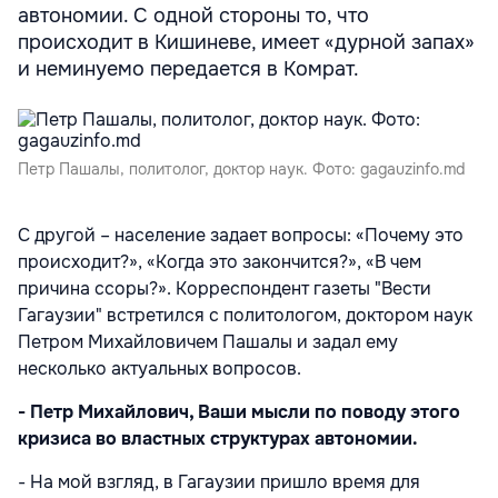
автономии. С одной стороны то, что
происходит в Кишиневе, имеет «дурной запах»
и неминуемо передается в Комрат.
Петр Пашалы, политолог, доктор наук. Фото: gagauzinfo.md
С другой – население задает вопросы: «Почему это
происходит?», «Когда это закончится?», «В чем
причина ссоры?». Корреспондент газеты "Вести
Гагаузии" встретился с политологом, доктором наук
Петром Михайловичем Пашалы и задал ему
несколько актуальных вопросов.
- Петр Михайлович, Ваши мысли по поводу этого
кризиса во властных структурах автономии.
- На мой взгляд, в Гагаузии пришло время для