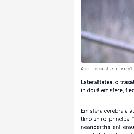
Acest procent este asemănă
Lateralitatea, o trăs
în două emisfere, fieca
Emisfera cerebrală st
timp un rol principal 
neanderthalienii erau