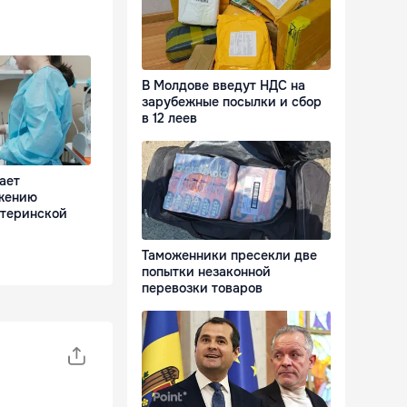
В Молдове введут НДС на
зарубежные посылки и сбор
в 12 леев
ает
жению
атеринской
Таможенники пресекли две
попытки незаконной
перевозки товаров