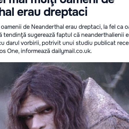
al erau dreptaci
e oamenii de Neanderthal erau dreptaci, la fel ca 
ă tendinţă sugerează faptul că neanderthalienii 
cu darul vorbirii, potrivit unui studiu publicat rece
Plos One, informează dailymail.co.uk.