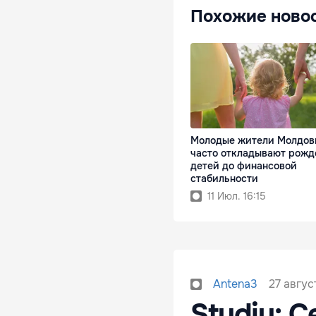
Похожие ново
Молодые жители Молдов
часто откладывают рожд
детей до финансовой
стабильности
11 Июл. 16:15
27 авгус
Antena3
Studiu: C