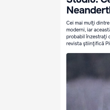
Neanderth
Cei mai mulţi dintr
moderni, iar aceast
probabil înzestraţi 
revista ştiinţifică 