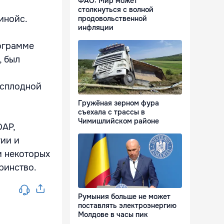
ФАО: Мир может
столкнуться с волной
инойс.
продовольственной
инфляции
рограмме
, был
есплодной
Гружёная зерном фура
съехала с трассы в
Чимишлийском районе
ЮАР,
гии и
и некоторых
еринство.
Румыния больше не может
поставлять электроэнергию
Молдове в часы пик