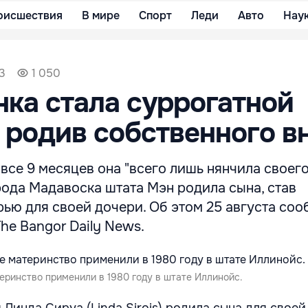
оисшествия
В мире
Спорт
Леди
Авто
Нау
33
1 050
ка стала суррогатной
 родив собственного в
все 9 месяцев она "всего лишь нянчила своего
рода Мадавоска штата Мэн родила сына, став
ью для своей дочери. Об этом 25 августа соо
he Bangor Daily News.
еринство применили в 1980 году в штате Иллинойс.