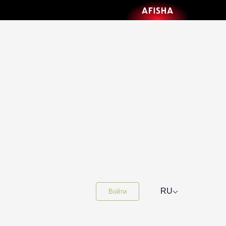
⌵
RU
Войти