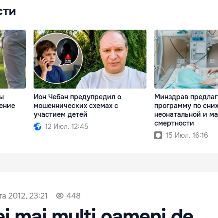
сти
ы
Ион Чебан предупредил о
Минздрав предлаг
ение
мошеннических схемах с
программу по сни
участием детей
неонатальной и м
смертности
12 Июл. 12:45
15 Июл. 16:16
та 2012, 23:21
448
ei mai mulţi oameni de