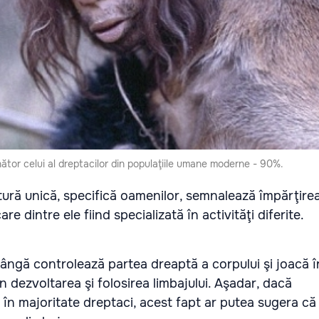
tor celui al dreptacilor din populaţiile umane moderne - 90%.
ătură unică, specifică oamenilor, semnalează împărţirea
re dintre ele fiind specializată în activităţi diferite.
ângă controlează partea dreaptă a corpului şi joacă î
în dezvoltarea şi folosirea limbajului. Aşadar, dacă
 în majoritate dreptaci, acest fapt ar putea sugera că 