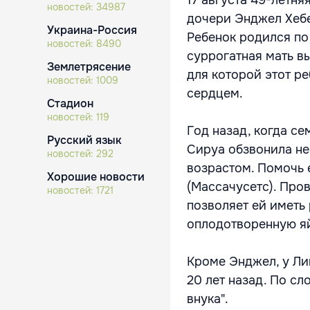
17 августа 49-летня
новостей:
34987
дочери Энджел Хебер
Украина-Россия
Ребенок родился по
новостей:
8490
суррогатная мать в
Землетрясение
для которой этот ре
новостей:
1009
сердцем.
Стадион
новостей:
119
Год назад, когда с
Русский язык
Сируа обзвонила нес
новостей:
292
возрастом. Помочь 
Хорошие новости
(Массачусетс). Про
новостей:
1721
позволяет ей иметь 
оплодотворенную яй
Кроме Энджел, у Ли
20 лет назад. По сл
внука".