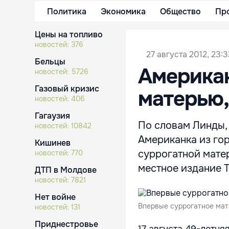
Политика
Экономика
Общество
Пр
Цены на топливо
новостей:
376
27 августа 2012, 23:
Бельцы
Американ
новостей:
5726
Газовый кризис
матерью,
новостей:
406
Гагаузия
По словам Линды, 
новостей:
10842
Американка из го
Кишинев
суррогатной матер
новостей:
770
местное издание T
ДТП в Молдове
новостей:
7821
Нет войне
Впервые суррогатное мат
новостей:
131
Приднестровье