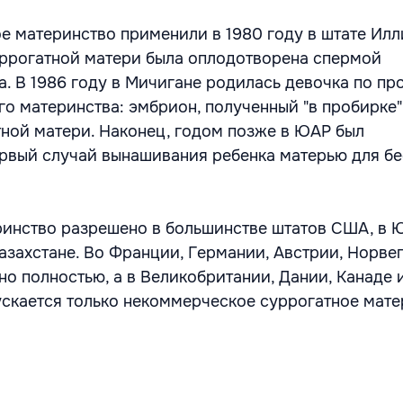
е материнство применили в 1980 году в штате Илл
уррогатной матери была оплодотворена спермой
а. В 1986 году в Мичигане родилась девочка по п
го материнства: эмбрион, полученный "в пробирке"
ной матери. Наконец, годом позже в ЮАР был
рвый случай вынашивания ребенка матерью для б
инство разрешено в большинстве штатов США, в 
азахстане. Во Франции, Германии, Австрии, Норве
о полностью, а в Великобритании, Дании, Канаде 
ускается только некоммерческое суррогатное мат