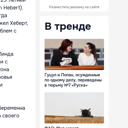
 25-летней
 Hebert).
Разместить рекламу на сайте
гда
В тренде
жел Хеберт,
облем с
Линда
и с
тона
Гуцул и Попан, осужденные
ровья
по одному делу, переведены
и
в тюрьму №7 «Руска»
 беременна
а своего