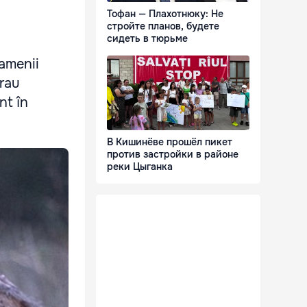
Тофан — Плахотнюку: Не
стройте планов, будете
сидеть в тюрьме
oamenii
erau
nt în
В Кишинёве прошёл пикет
против застройки в районе
реки Цыганка