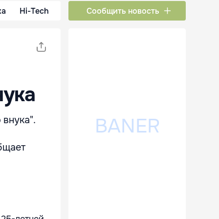
ка
Hi-Tech
Сообщить новость
нука
 внука".
бщает