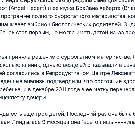
я Линда Сируа (Linda Sirois) родила сына для своей
т (Angel Hebert) и ее мужа Брайана Хеберта (Brian
 программе полного суррогатного материнства, ко
ынашивает эмбрион биологических родителей. Энд
бенок стал первым, не могла иметь детей из-за пр
емья приняла решение о суррогатном материнстве, 
колько клиник, однако везде ей отказывали в связ
ей согласились в Репродуктивном Центре Лексинг
веденные анализы подтвердили, что состояние здо
ребенка, и в декабре 2011 года в ее матку перенесл
цеклетку дочери.
нды есть еще трое детей. Последний раз она была
овам Линды, все 9 месяцев она "всего лишь нянчил