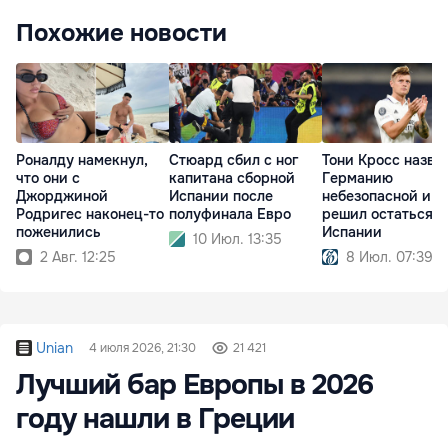
Похожие новости
Роналду намекнул,
Стюард сбил с ног
Тони Кросс назва
что они с
капитана сборной
Германию
Джорджиной
Испании после
небезопасной и
Родригес наконец-то
полуфинала Евро
решил остаться в
поженились
Испании
10 Июл. 13:35
2 Авг. 12:25
8 Июл. 07:39
Unian
4 июля 2026, 21:30
21 421
Лучший бар Европы в 2026
году нашли в Греции