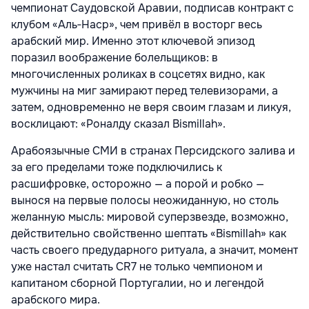
чемпионат Саудовской Аравии, подписав контракт с
клубом «Аль‑Наср», чем привёл в восторг весь
арабский мир. Именно этот ключевой эпизод
поразил воображение болельщиков: в
многочисленных роликах в соцсетях видно, как
мужчины на миг замирают перед телевизорами, а
затем, одновременно не веря своим глазам и ликуя,
восклицают: «Роналду сказал Bismillah».
Арабоязычные СМИ в странах Персидского залива и
за его пределами тоже подключились к
расшифровке, осторожно — а порой и робко —
вынося на первые полосы неожиданную, но столь
желанную мысль: мировой суперзвезде, возможно,
действительно свойственно шептать «Bismillah» как
часть своего предударного ритуала, а значит, момент
уже настал считать CR7 не только чемпионом и
капитаном сборной Португалии, но и легендой
арабского мира.