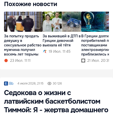
Похожие новости
За попытку продать
За выжившей в ДТП в
В Греции долги
девушку в
Греции девочкой
потребителей пе
сексуальное рабство
выехала её тётя
поставщиками
мужчина получил
электроэнергии
19 Июл. 11:45
восемь лет тюрьмы
приблизились к 
млрд
23 Июл. 11:11
21 Июл. 20:35
Bb
4 июля 2026, 21:15
30 126
Седокова о жизни с
латвийским баскетболистом
Тиммой: Я - жертва домашнего