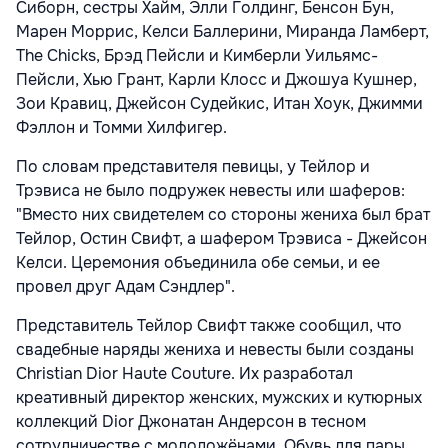
Сиборн, сестры Хайм, Элли Голдинг, Бенсон Бун,
Марен Моррис, Келси Баллерини, Миранда Ламберт,
The Chicks, Брэд Пейсли и Кимберли Уильямс-
Пейсли, Хью Грант, Карли Клосс и Джошуа Кушнер,
Зои Кравиц, Джейсон Судейкис, Итан Хоук, Джимми
Фэллон и Томми Хилфигер.
По словам представителя певицы, у Тейлор и
Трэвиса не было подружек невесты или шаферов:
"Вместо них свидетелем со стороны жениха был брат
Тейлор, Остин Свифт, а шафером Трэвиса - Джейсон
Келси. Церемония объединила обе семьи, и ее
провел друг Адам Сэндлер".
Представитель Тейлор Свифт также сообщил, что
свадебные наряды жениха и невесты были созданы
Christian Dior Haute Couture. Их разработал
креативный директор женских, мужских и кутюрных
коллекций Dior Джонатан Андерсон в тесном
сотрудничестве с молодожёнами. Обувь для пары