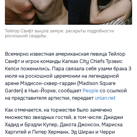
Тейлор Свифт вышла замуж: раскрыты подробности
роскошной свадьбы.
Всемирно известная американская певица Тейлор
Свифт и игрок команды Kansas City Chiefs Трэвис
Келси поженились. Пара связала себя узами брака 3
июля на роскошной церемонии на легендарной
арене Мэдисон-сквер-гарден (Madison Square
Garden) в Нью-Йорке, сообщает
People
со ссылкой
на представителя артистки, передает
unian.net
Как отмечается, на торжестве было замечено
множество звездных гостей, в том числе: Джиджи
Хадид и Брэдли Купер, Дакота Джонсон, Мариска
Харгитей и Питер Херманн, Эд Ширан и Черри