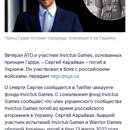
Принц Гарри потерял товарища, воевавшего за Украину.
Ветеран АТО и участник Invictus Games, основанных
принцем Гарри, – Сергей Карайван – погиб в
Украине. Он участвовал в боях с российскими
войсками, передает
segodnya.ua
О смерти Сергея сообщается в Twitter-аккаунте
фонда Invictus Games: С сожалением фонд Invictus
Games сообщает, что член украинского сообщества
Invictus Games погиб во время российского
вторжения в Украину. Сергей Карайван, бывший
участник испытаний Invictus Games и Warrior Games
сборной Украины, погиб в бою 13 марта 2022 года.