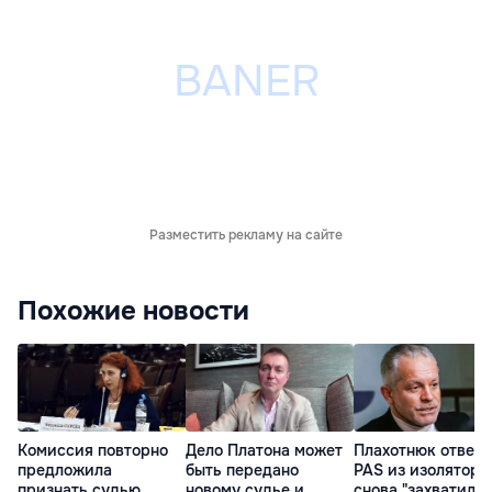
Разместить рекламу на сайте
Похожие новости
Комиссия повторно
Дело Платона может
Плахотнюк ответ
предложила
быть передано
PAS из изолятора:
признать судью
новому судье и
снова "захватил"