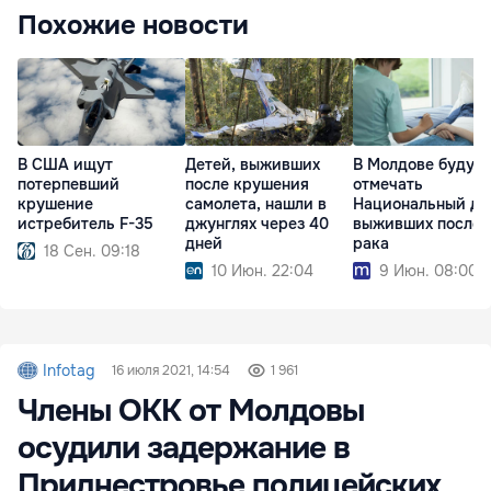
Похожие новости
В США ищут
Детей, выживших
В Молдове будут
потерпевший
после крушения
отмечать
крушение
самолета, нашли в
Национальный де
истребитель F-35
джунглях через 40
выживших после
дней
рака
18 Сен. 09:18
10 Июн. 22:04
9 Июн. 08:00
Infotag
16 июля 2021, 14:54
1 961
Члены ОКК от Молдовы
осудили задержание в
Приднестровье полицейских