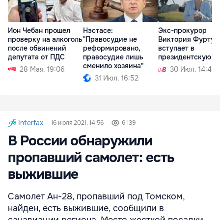
Ион Чебан прошел
Нэстасе:
Экс-прокурор
проверку на алкоголь
"Правосудие не
Виктория Фуртун
после обвинений
реформировано,
вступает в
депутата от ПДС
правосудие лишь
президентскую г
сменило хозяина"
28 Мая. 19:06
30 Июл. 14:43
31 Июл. 16:52
Interfax
16 июля 2021, 14:56
6 139
В России обнаружили
пропавший самолет: есть
выжившие
Самолет Ан-28, пропавший под Томском,
найден, есть выжившие, сообщили в