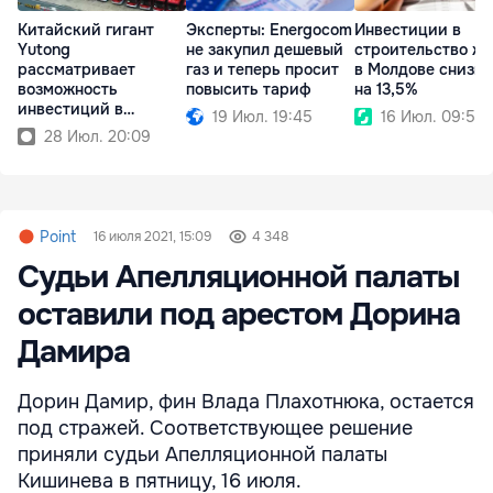
Китайский гигант
Эксперты: Energocom
Инвестиции в
Yutong
не закупил дешевый
строительство ж
рассматривает
газ и теперь просит
в Молдове снизи
возможность
повысить тариф
на 13,5%
инвестиций в
19 Июл. 19:45
16 Июл. 09:50
Республику Молдова
28 Июл. 20:09
Point
16 июля 2021, 15:09
4 348
Судьи Апелляционной палаты
оставили под арестом Дорина
Дамира
Дорин Дамир, фин Влада Плахотнюка, остается
под стражей. Соответствующее решение
приняли судьи Апелляционной палаты
Кишинева в пятницу, 16 июля.