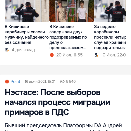
В Кишиневе
В Кишиневе
За неделю
карабинеры спасли
задержали двух
карабинеры
мужчину, найденного
подозреваемых по
пресекли четыре
без сознания
делу о
случая хранения
предполагаемом
подозрительных
4 дня назад
изнасиловании
веществ
20 Июл. 11:55
10 Июл. 22:05
Point
16 июля 2021, 15:01
5 540
Нэстасе: После выборов
начался процесс миграции
примаров в ПДС
Бывший председатель Платформы DA Андрей