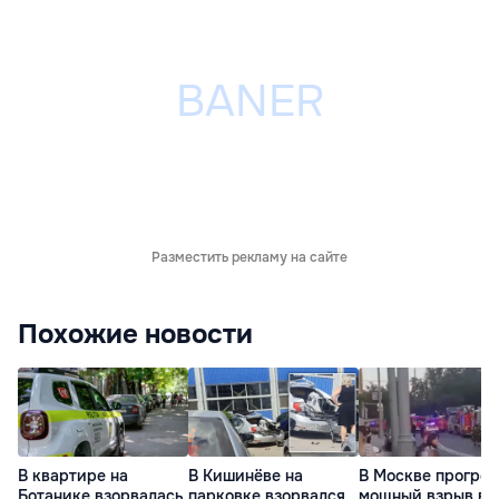
Разместить рекламу на сайте
Похожие новости
В квартире на
В Кишинёве на
В Москве прогре
Ботанике взорвалась
парковке взорвался
мощный взрыв в