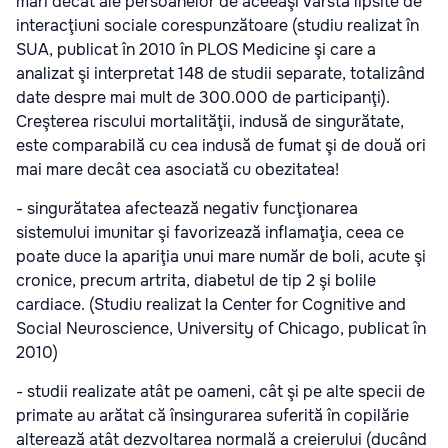
mari decât ale persoanelor de aceeaşi vârstă lipsite de
interacţiuni sociale corespunzătoare (studiu realizat în
SUA, publicat în 2010 în PLOS Medicine şi care a
analizat şi interpretat 148 de studii separate, totalizând
date despre mai mult de 300.000 de participanţi).
Creşterea riscului mortalităţii, indusă de singurătate,
este comparabilă cu cea indusă de fumat şi de două ori
mai mare decât cea asociată cu obezitatea!
- singurătatea afectează negativ funcţionarea
sistemului imunitar şi favorizează inflamaţia, ceea ce
poate duce la apariţia unui mare număr de boli, acute şi
cronice, precum artrita, diabetul de tip 2 şi bolile
cardiace. (Studiu realizat la Center for Cognitive and
Social Neuroscience, University of Chicago, publicat în
2010)
- studii realizate atât pe oameni, cât şi pe alte specii de
primate au arătat că însingurarea suferită în copilărie
alterează atât dezvoltarea normală a creierului (ducând