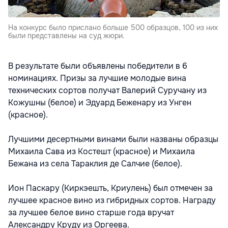
На конкурс было прислано больше 500 образцов, 100 из них
были представлены на суд жюри.
В результате были объявлены победители в 6
номинациях. Призы за лучшие молодые вина
технических сортов получат Валерий Суручану из
Кожушны (белое) и Эдуард Беженару из Унген
(красное).
Лучшими десертными винами были названы образцы
Михаила Сава из Костешт (красное) и Михаила
Бежана из села Тараклия де Салчие (белое).
Ион Паскару (Киркэешть, Криулень) был отмечен за
лучшее красное вино из гибридных сортов. Награду
за лучшее белое вино старше года вручат
Александру Круду из Оргеева.