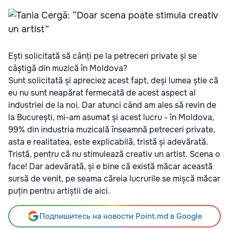
Ești solicitată să cânți pe la petreceri private și se
câștigă din muzică în Moldova?
Sunt solicitată și apreciez acest fapt, deși lumea știe că
eu nu sunt neapărat fermecată de acest aspect al
industriei de la noi. Dar atunci când am ales să revin de
la București, mi-am asumat și acest lucru - în Moldova,
99% din industria muzicală înseamnă petreceri private,
asta e realitatea, este explicabilă, tristă și adevărată.
Tristă, pentru că nu stimulează creativ un artist. Scena o
face! Dar adevărată, și e bine că există măcar această
sursă de venit, pe seama căreia lucrurile se mișcă măcar
puțin pentru artiștii de aici.
Подпишитесь на новости Point.md в Google