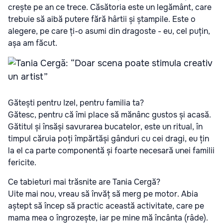
crește pe an ce trece. Căsătoria este un legământ, care
trebuie să aibă putere fără hârtii și ștampile. Este o
alegere, pe care ți-o asumi din dragoste - eu, cel puțin,
așa am făcut.
Gătești pentru Izel, pentru familia ta?
Gătesc, pentru că îmi place să mănânc gustos și acasă.
Gătitul și însăși savurarea bucatelor, este un ritual, în
timpul căruia poți împărtăși gânduri cu cei dragi, eu țin
la el ca parte componentă și foarte necesară unei familii
fericite.
Ce tabieturi mai trăsnite are Tania Cergă?
Uite mai nou, vreau să învăț să merg pe motor. Abia
aștept să încep să practic această activitate, care pe
mama mea o îngrozește, iar pe mine mă încânta (râde).