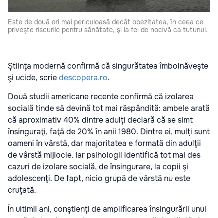
Este de două ori mai periculoasă decât obezitatea, în ceea ce
priveşte riscurile pentru sănătate, şi la fel de nocivă ca tutunul.
Știinţa modernă confirmă că singurătatea îmbolnăveşte
şi ucide, scrie
descopera.ro
.
Două studii americane recente confirmă că izolarea
socială tinde să devină tot mai răspândită: ambele arată
că aproximativ 40% dintre adulţi declară că se simt
însinguraţi, faţă de 20% în anii 1980. Dintre ei, mulţi sunt
oameni în vârstă, dar majoritatea e formată din adulţii
de vârstă mijlocie. Iar psihologii identifică tot mai des
cazuri de izolare socială, de însingurare, la copii şi
adolescenţi. De fapt, nicio grupă de vârstă nu este
cruţată.
În ultimii ani, conştienţi de amplificarea însingurării unui