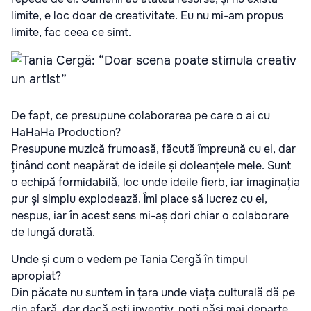
limite, e loc doar de creativitate. Eu nu mi-am propus
limite, fac ceea ce simt.
De fapt, ce presupune colaborarea pe care o ai cu
HaHaHa Production?
Presupune muzică frumoasă, făcută împreună cu ei, dar
ținând cont neapărat de ideile și doleanțele mele. Sunt
o echipă formidabilă, loc unde ideile fierb, iar imaginația
pur și simplu explodează. Îmi place să lucrez cu ei,
nespus, iar în acest sens mi-aș dori chiar o colaborare
de lungă durată.
Unde și cum o vedem pe Tania Cergă în timpul
apropiat?
Din păcate nu suntem în țara unde viața culturală dă pe
din afară, dar dacă ești inventiv, poți păși mai departe