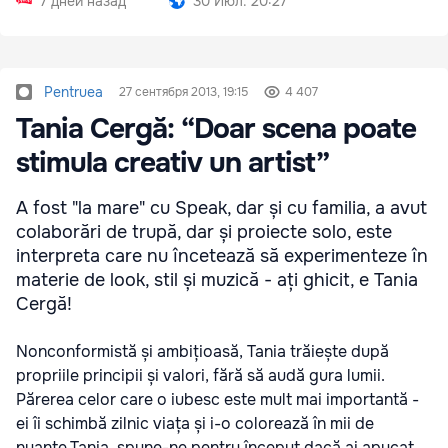
7 дней назад
30 Июл. 20:27
Pentruea
27 сентября 2013, 19:15
4 407
Tania Cergă: “Doar scena poate
stimula creativ un artist”
A fost "la mare" cu Speak, dar și cu familia, a avut
colaborări de trupă, dar și proiecte solo, este
interpreta care nu încetează să experimenteze în
materie de look, stil și muzică - ați ghicit, e Tania
Cergă!
Nonconformistă și ambițioasă, Tania trăiește după
propriile principii și valori, fără să audă gura lumii.
Părerea celor care o iubesc este mult mai importantă -
ei îi schimbă zilnic viața și i-o colorează în mii de
nuanțe.Tania, spune-ne pentru început dacă ai apucat