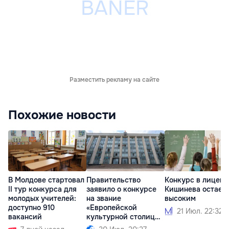
Разместить рекламу на сайте
Похожие новости
В Молдове стартовал
Правительство
Конкурс в лицеи
II тур конкурса для
заявило о конкурсе
Кишинева остает
молодых учителей:
на звание
высоким
доступно 910
«Европейской
21 Июл. 22:32
вакансий
культурной столицы»
2033 года