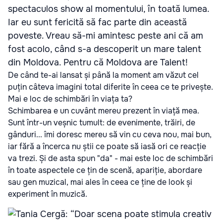
spectaculos show al momentului, în toată lumea.
Iar eu sunt fericită să fac parte din această
poveste. Vreau să-mi amintesc peste ani că am
fost acolo, când s-a descoperit un mare talent
din Moldova. Pentru că Moldova are Talent!
De când te-ai lansat și până la moment am văzut cel
puțin câteva imagini total diferite în ceea ce te privește.
Mai e loc de schimbări în viața ta?
Schimbarea e un cuvânt mereu prezent în viață mea.
Sunt într-un veșnic tumult: de evenimente, trăiri, de
gânduri... îmi doresc mereu să vin cu ceva nou, mai bun,
iar fără a încerca nu știi ce poate să iasă ori ce reacție
va trezi. Și de asta spun "da" - mai este loc de schimbări
în toate aspectele ce țin de scenă, apariție, abordare
sau gen muzical, mai ales în ceea ce ține de look și
experiment în muzică.