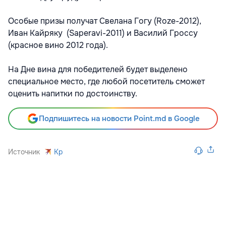
Особые призы получат Свелана Гогу (Roze-2012),
Иван Кайряку (Saperavi-2011) и Василий Гроссу
(красное вино 2012 года).
На Дне вина для победителей будет выделено
специальное место, где любой посетитель сможет
оценить напитки по достоинству.
Подпишитесь на новости Point.md в Google
Источник
Kp