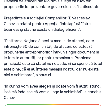
Oamenii de afaceri din Moldova susţin că 64% din
propunerile lor prezentate guvernului nu sînt discutate.
Preşedintele Asociaţiei Companiilor IT, Veaceslav
Cunev, a relatat pentru Agenţia "Infotag" că "între
business şi stat nu există un dialog eficient".
"Platforma Naţională pentru mediul de afaceri, care
întruneşte 30 de comunităţi de afaceri, colectează
propunerile antreprenorilor într-un singur document şi
le trimite autorităţilor pentru examinare. Problema
principală este că statul nu ne aude, ni se spune că totul
este bine, că ei au înţeles mesajul nostru, dar nu există
nici o schimbare", a spus el.
"În curînd vom avea alegeri şi poate vom fi auziţi atunci.
Însă mă îndoiesc că vom ajunge la schimbări", a conchis
Cunev.