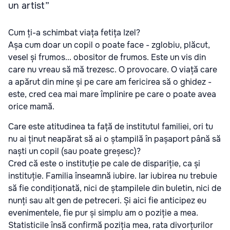
Cum ți-a schimbat viața fetița Izel?
Așa cum doar un copil o poate face - zglobiu, plăcut,
vesel și frumos... obositor de frumos. Este un vis din
care nu vreau să mă trezesc. O provocare. O viață care
a apărut din mine și pe care am fericirea să o ghidez -
este, cred cea mai mare împlinire pe care o poate avea
orice mamă.
Care este atitudinea ta față de institutul familiei, ori tu
nu ai ținut neapărat să ai o ștampilă în pașaport până să
naști un copil (sau poate greșesc)?
Cred că este o instituție pe cale de dispariție, ca și
instituție. Familia înseamnă iubire. Iar iubirea nu trebuie
să fie condiționată, nici de ștampilele din buletin, nici de
nunți sau alt gen de petreceri. Și aici fie anticipez eu
evenimentele, fie pur și simplu am o poziție a mea.
Statisticile însă confirmă poziția mea, rata divorțurilor