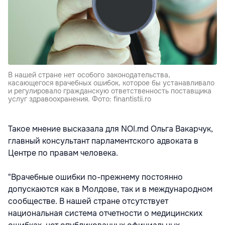
В нашей стране нет особого законодательства,
касающегося врачебных ошибок, которое бы устанавливало
и регулировало гражданскую ответственность поставщика
услуг здравоохранения. Фото: finantistii.ro
Такое мнение высказала для NOI.md Ольга Вакарчук,
главный консультант парламентского адвоката в
Центре по правам человека.
"Врачебные ошибки по-прежнему постоянно
допускаются как в Молдове, так и в международном
сообществе. В нашей стране отсутствует
национальная система отчетности о медицинских