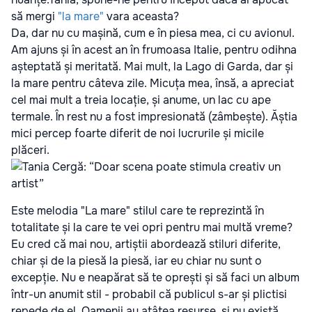
să mergi
"la mare"
vara aceasta?
Da, dar nu cu mașină, cum e în piesa mea, ci cu avionul.
Am ajuns și în acest an în frumoasa Italie, pentru odihna
așteptată și meritată. Mai mult, la Lago di Garda, dar și
la mare pentru câteva zile. Micuța mea, însă, a apreciat
cel mai mult a treia locație, și anume, un lac cu ape
termale. În rest nu a fost impresionată (zâmbește). Ăștia
mici percep foarte diferit de noi lucrurile și micile
plăceri.
Este melodia "La mare" stilul care te reprezintă în
totalitate și la care te vei opri pentru mai multă vreme?
Eu cred că mai nou, artiștii abordează stiluri diferite,
chiar și de la piesă la piesă, iar eu chiar nu sunt o
excepție. Nu e neapărat să te oprești și să faci un album
într-un anumit stil - probabil că publicul s-ar și plictisi
repede de el. Oamenii au atâtea resurse, și nu există