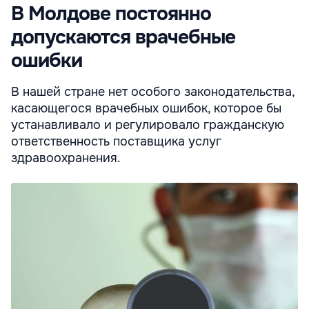
В Молдове постоянно
допускаются врачебные
ошибки
В нашей стране нет особого законодательства,
касающегося врачебных ошибок, которое бы
устанавливало и регулировало гражданскую
ответственность поставщика услуг
здравоохранения.