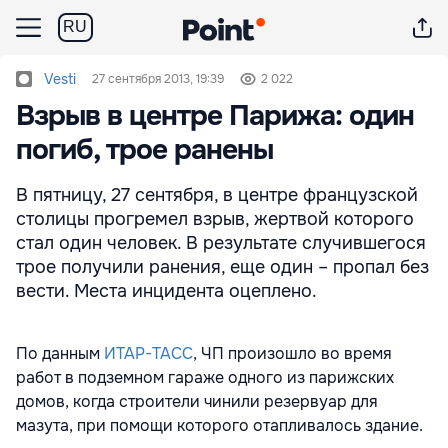
RU
Vesti
27 сентября 2013, 19:39
2 022
Взрыв в центре Парижа: один
погиб, трое ранены
В пятницу, 27 сентября, в центре французской
столицы прогремел взрыв, жертвой которого
стал один человек. В результате случившегося
трое получили ранения, еще один – пропал без
вести. Места инцидента оцеплено.
По данным
ИТАР-ТАСС
, ЧП произошло во время
работ в подземном гараже одного из парижских
домов, когда строители чинили резервуар для
мазута, при помощи которого отапливалось здание.