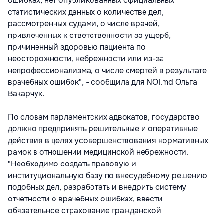
ошибках, нет опубликованных официальных
статистических данных о количестве дел,
рассмотренных судами, о числе врачей,
привлеченных к ответственности за ущерб,
причиненный здоровью пациента по
неосторожности, небрежности или из-за
непрофессионализма, о числе смертей в результате
врачебных ошибок", - сообщила для NOI.md Ольга
Вакарчук.
По словам парламентских адвокатов, государство
должно предпринять решительные и оперативные
действия в целях усовершенствования нормативных
рамок в отношении медицинской небрежности.
"Необходимо создать правовую и
институциональную базу по внесудебному решению
подобных дел, разработать и внедрить систему
отчетности о врачебных ошибках, ввести
обязательное страхование гражданской