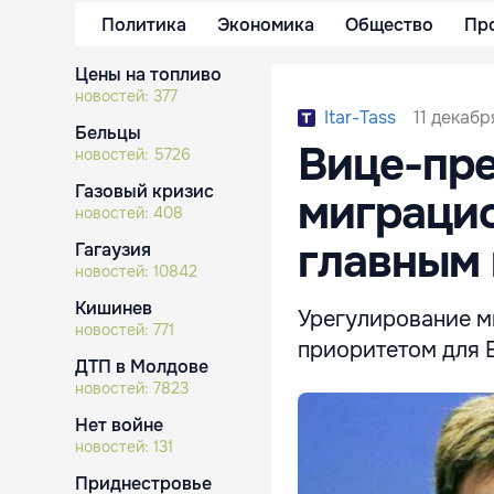
Политика
Экономика
Общество
Пр
Цены на топливо
новостей:
377
11 декабр
Itar-Tass
Бельцы
Вице-пре
новостей:
5726
Газовый кризис
миграцио
новостей:
408
главным 
Гагаузия
новостей:
10842
Кишинев
Урегулирование м
новостей:
771
приоритетом для 
ДТП в Молдове
новостей:
7823
Нет войне
новостей:
131
Приднестровье