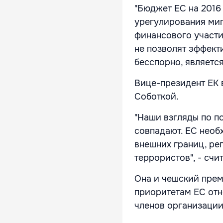
"Бюджет ЕС на 2016
урегулирования мигр
финансового участи
не позволят эффект
бесспорно, являетс
Вице-президент ЕК 
Соботкой.
"Наши взгляды по п
совпадают. ЕС необ
внешних границ, ре
террористов", - счи
Она и чешский прем
приоритетам ЕС отн
членов организации