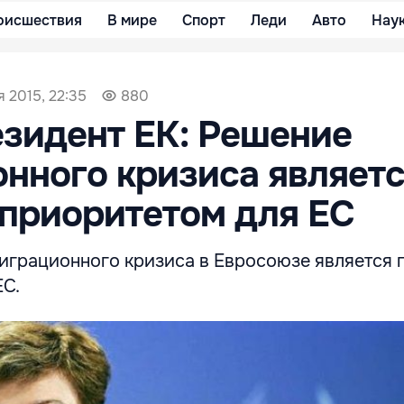
оисшествия
В мире
Спорт
Леди
Авто
Нау
я 2015, 22:35
880
зидент ЕК: Решение
нного кризиса являет
приоритетом для ЕС
играционного кризиса в Евросоюзе является 
ЕС.