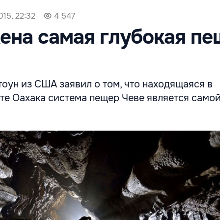
015, 22:32
4 547
ена самая глубокая пе
оун из США заявил о том, что находящаяся в
те Оахака система пещер Чеве является само