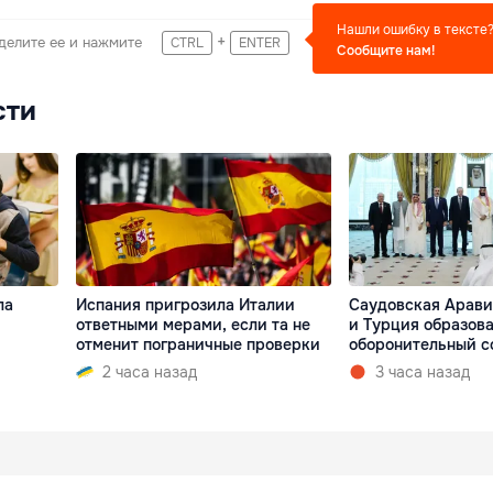
Нашли ошибку в тексте
+
делите ее и нажмите
CTRL
ENTER
Сообщите нам!
сти
ла
Испания пригрозила Италии
Саудовская Арави
ответными мерами, если та не
и Турция образов
отменит пограничные проверки
оборонительный с
2 часа назад
3 часа назад