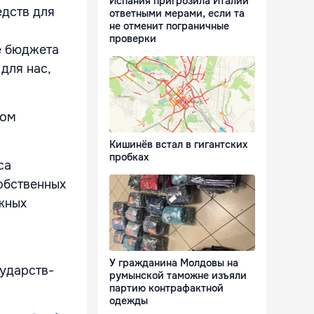
Испания пригрозила Италии
едств для
ответными мерами, если та
не отменит пограничные
проверки
е бюджета
для нас,
вом
Кишинёв встал в гигантских
пробках
са
обственных
жных
У гражданина Молдовы на
ударств-
румынской таможне изъяли
партию контрафактной
одежды