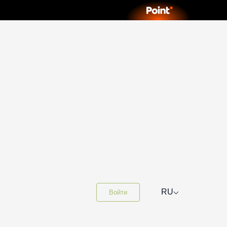
⌵
RU
Войти