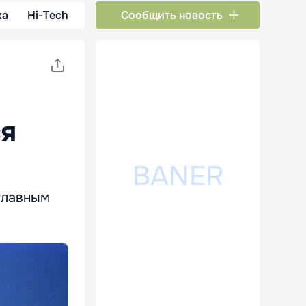
ка
Hi-Tech
Сообщить новость
ся
главным