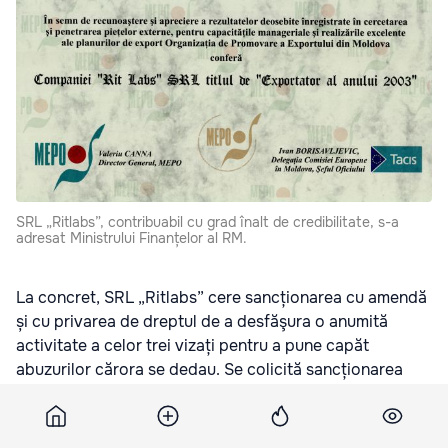
SRL „Ritlabs”, contribuabil cu grad înalt de credibilitate, s-a
adresat Ministrului Finanțelor al RM.
La concret, SRL „Ritlabs” cere sancționarea cu amendă
și cu privarea de dreptul de a desfăşura o anumită
activitate a celor trei vizați pentru a pune capăt
abuzurilor cărora se dedau. Se colicită sancționarea
următorilor cetățeni:
- Bița Vitalie, cu locul de muncă la Inspectoratului de