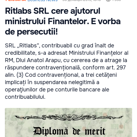
Ritlabs SRL cere ajutorul
ministrului Finantelor. E vorba
de persecutii!
SRL „Ritlabs”, contribuabil cu grad înalt de
credibilitate, s-a adresat Ministrului Finanțelor al
RM, Dlui Anatol Arapu, cu cererea de a atrage la
răspundere contravențională, conform art. 297
alin. (3) Cod contravențional, a trei cetățeni
implicați în suspendarea nelegitimă a
operaţiunilor de pe conturile bancare ale
contribuabilului.