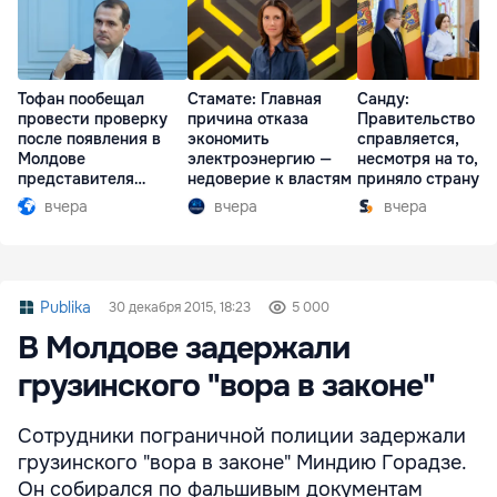
Тофан пообещал
Стамате: Главная
Санду:
провести проверку
причина отказа
Правительство
после появления в
экономить
справляется,
Молдове
электроэнергию —
несмотря на то, ч
представителя
недоверие к властям
приняло страну в
Южной Осетии
разгар кризиса
вчера
вчера
вчера
Publika
30 декабря 2015, 18:23
5 000
В Молдове задержали
грузинского "вора в законе"
Сотрудники пограничной полиции задержали
грузинского "вора в законе" Миндию Горадзе.
Он собирался по фальшивым документам