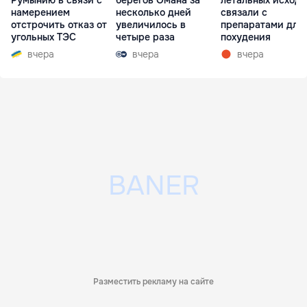
Румынию в связи с
берегов Омана за
летальных исходо
намерением
несколько дней
связали с
отстрочить отказ от
увеличилось в
препаратами для
угольных ТЭС
четыре раза
похудения
вчера
вчера
вчера
Разместить рекламу на сайте