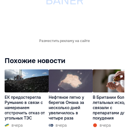
Разместить рекламу на сайте
Похожие новости
ЕК предостерегла
Нефтяное пятно у
В Британии более
Румынию в связи с
берегов Омана за
летальных исходо
намерением
несколько дней
связали с
отстрочить отказ от
увеличилось в
препаратами для
угольных ТЭС
четыре раза
похудения
вчера
вчера
вчера