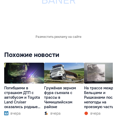
Разместить рекламу на сайте
Похожие новости
Погибшими в
Гружёная зерном
На трассе между
страшном ДТП с
фура съехала с
Бельцами и
автобусом и Toyota
трассы в
Рышканами после
Land Cruiser
Чимишлийском
непогоды на
оказались родные
районе
проезжую часть
братья
упали деревья
вчера
вчера
вчера