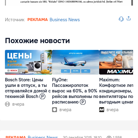
Источник
Business News
Похожие новости
Bosch Store: Цены
FlyOne:
Maximum:
ушли в отпуск, а ты
Пассажиропоток
Комфортное лето 
отправляйся домой с
вырос на 60%, а 90%
кондиционеры,
техникой Bosch Ⓟ
рейсов выполнены по
вентиляторы по
расписанию Ⓟ
выгодным ценам
вчера
вчера
вчера
Business News
30 декабря 2015, 18:10
1 558