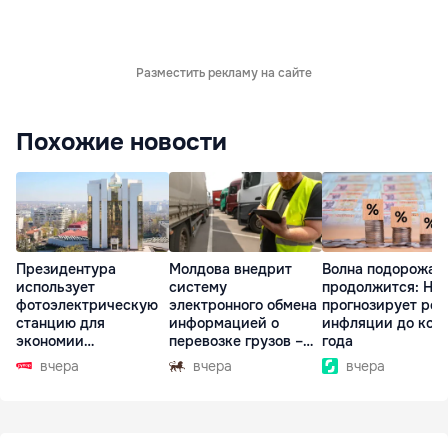
Разместить рекламу на сайте
Похожие новости
Президентура
Молдова внедрит
Волна подорожан
использует
систему
продолжится: НБ
фотоэлектрическую
электронного обмена
прогнозирует рос
станцию для
информацией о
инфляции до кон
экономии
перевозке грузов –
года
электроэнергии
eFTI
вчера
вчера
вчера