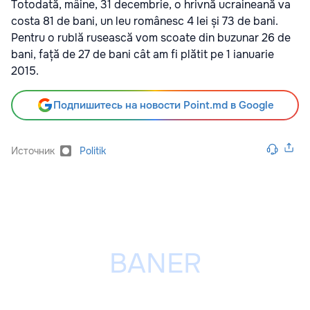
Totodată, mâine, 31 decembrie, o hrivnă ucraineană va
costa 81 de bani, un leu românesc 4 lei și 73 de bani.
Pentru o rublă rusească vom scoate din buzunar 26 de
bani, față de 27 de bani cât am fi plătit pe 1 ianuarie
2015.
Подпишитесь на новости Point.md в Google
Источник
Politik