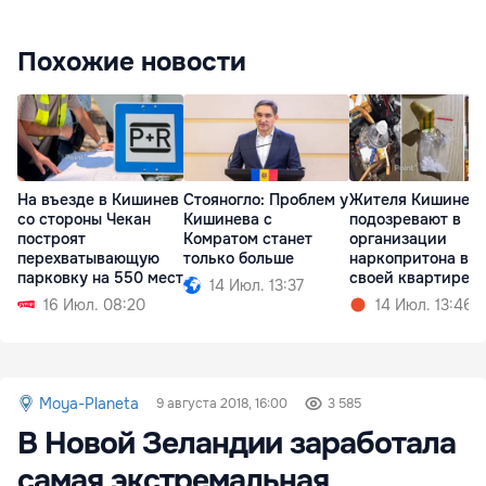
Похожие новости
На въезде в Кишинев
Стояногло: Проблем у
Жителя Кишинев
со стороны Чекан
Кишинева с
подозревают в
построят
Комратом станет
организации
перехватывающую
только больше
наркопритона в
парковку на 550 мест
своей квартире
14 Июл. 13:37
16 Июл. 08:20
14 Июл. 13:46
Moya-Planeta
9 августа 2018, 16:00
3 585
В Новой Зеландии заработала
самая экстремальная