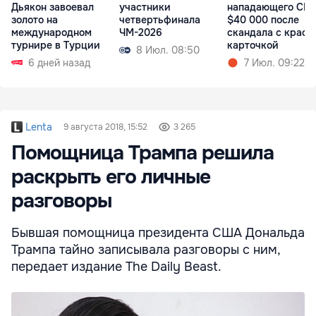
Дьякон завоевал
участники
нападающего СШ
золото на
четвертьфинала
$40 000 после
международном
ЧМ-2026
скандала с красн
турнире в Турции
карточкой
8 Июл. 08:50
6 дней назад
7 Июл. 09:22
Lenta
9 августа 2018, 15:52
3 265
Помощница Трампа решила
раскрыть его личные
разговоры
Бывшая помощница президента США Дональда
Трампа тайно записывала разговоры с ним,
передает издание The Daily Beast.