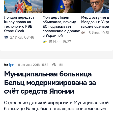
Лондон передаст
Фон дер Ляйен
Мерц озвучил дл
Киеву права на
объяснила, почему
Молдовы и Украи
технологию РЭБ
ЕС подписывает
плохие сценарии
Stone Cloak
соглашение о дронах
16 Июл. 10:51
с Украиной
27 Июл. 08:48
15 Июл. 18:27
Ipn
9 августа 2018, 15:58
1 511
Муниципальная больница
Бельц модернизирована за
счёт средств Японии
Отделение детской хирургии в Муниципальной
больнице Бэлць было оснащено современным