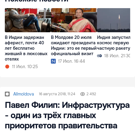
В Индии задержан
В Молдове 20 июля
Индия запустила 
аферист, почти 40
ожидают президента
космос первую
лет бесплатно
Индии: это ее первый
частную ракету
живший в люксовых
официальный визит
18 Июл. 21:30
отелях
17 Июл. 16:44
11 Июл. 10:25
Allmoldova
16 августа 2018, 11:24
2 492
Павел Филип: Инфраструктура
- один из трёх главных
приоритетов правительства