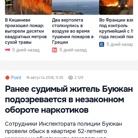
В Кишиневе
Два вертолета
Во Франции взял
произошел пожар:
столкнулись в
под контроль
выгорели десятки
воздухе во время
крупнейший с 19
квадратных метров
тушения пожаров в
года лесной пожа
сухой травы
Греции
5 дней назад
5 дней назад
5 дней назад
Point
16 августа 2018, 11:35
2 129
Ранее судимый житель Буюкан
подозревается в незаконном
обороте наркотиков
Сотрудники Инспектората полиции Буюкан
провели обыск в квартире 52-летнего