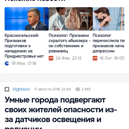
Красносельский:
Психолог: Признаки
Психолог
Признаков
скрытого абьюзера -
перечислила пять
подготовки к
он собственник и
признаков начала
нападению на
ревнивец
депрессии
Приднестровье нет
24 Фев. 22:12
16 Окт. 16:00
19 Июн. 13:18
Hightech
17 августа 2018, 22:44
2 945
Умные города подвергают
своих жителей опасности из-
за датчиков освещения и