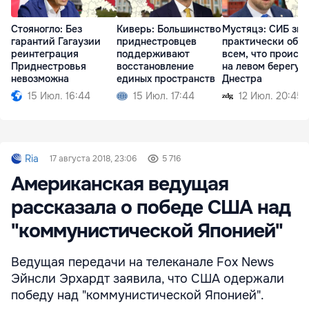
Стояногло: Без
Киверь: Большинство
Мустяцэ: СИБ зна
гарантий Гагаузии
приднестровцев
практически обо
реинтеграция
поддерживают
всем, что происх
Приднестровья
восстановление
на левом берегу
невозможна
единых пространств
Днестра
15 Июл. 16:44
15 Июл. 17:44
12 Июл. 20:45
Ria
17 августа 2018, 23:06
5 716
Американская ведущая
рассказала о победе США над
"коммунистической Японией"
Ведущая передачи на телеканале Fox News
Эйнсли Эрхардт заявила, что США одержали
победу над "коммунистической Японией".