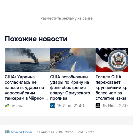
Разместить рекламу на сайте
Похожие новости
США: Украина
США возобновили
Госдеп США
согласилась не
удары по Ирану на
переживает
наносить удары по
фоне обострения
крупнейший криз
нероссийским
вокруг Ормузского
более чем за
танкерам в Чёрном
пролива
столетие из-за
море
реформ Трампа
вчера
15 Июл. 21:40
15 Июл. 22:00
Novostipmr
17 августа 2018, 23:14
5 427