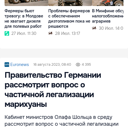
Фермеры бьют
Проблемы фермеров
В Минфине обсуд
тревогу: в Молдове
с обеспечением
налогообложение
не хватает дизеля
дизтопливом пока не
аграриев
для полевых работ
решаются
30 Июл. 14:08
27 Июл. 11:30
28 Июл. 13:17
Euronews
16 августа 2023, 08:40
4 395
Правительство Германии
рассмотрит вопрос о
частичной легализации
марихуаны
Кабинет министров Олафа Шольца в среду
рассмотрит вопрос о частичной легализации