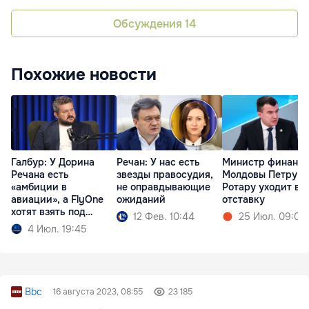
Обсуждения
14
Похожие новости
Галбур: У Дорина
Речан: У нас есть
Министр финансо
Речана есть
звезды правосудия,
Молдовы Петру
«амбиции в
не оправдывающие
Ротару уходит в
авиации», а FlyOne
ожиданий
отставку
хотят взять под
12 Фев. 10:44
25 Июл. 09:04
контроль
4 Июл. 19:45
Bbc
16 августа 2023, 08:55
23 185