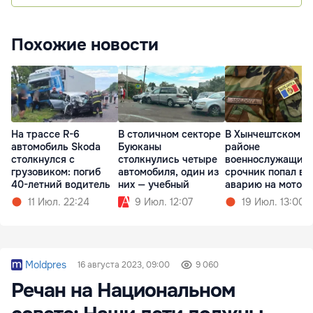
Похожие новости
На трассе R-6
В столичном секторе
В Хынчештском
автомобиль Skoda
Буюканы
районе
столкнулся с
столкнулись четыре
военнослужащий
грузовиком: погиб
автомобиля, один из
срочник попал в
40-летний водитель
них — учебный
аварию на мотоц
11 Июл. 22:24
9 Июл. 12:07
19 Июл. 13:00
Moldpres
16 августа 2023, 09:00
9 060
Речан на Национальном