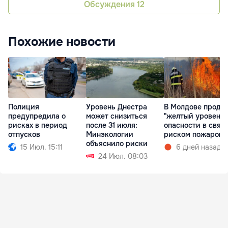
Обсуждения
12
Похожие новости
Полиция
Уровень Днестра
В Молдове продл
предупредила о
может снизиться
"желтый уровень"
рисках в период
после 31 июля:
опасности в связи
отпусков
Минэкологии
риском пожаров
объяснило риски
15 Июл. 15:11
6 дней назад
24 Июл. 08:03