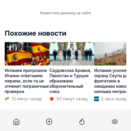
Разместить рекламу на сайте
Похожие новости
Испания пригрозила
Саудовская Аравия,
Испания усилива
Италии ответными
Пакистан и Турция
охрану Сеуты дв
мерами, если та не
образовали
фрегатами в
отменит пограничные
оборонительный
ожидании нового
проверки
союз
наплыва мигрант
10 минут назад
50 минут назад
2 часа назад
HotNews
25 февраля 2011, 12:50
491