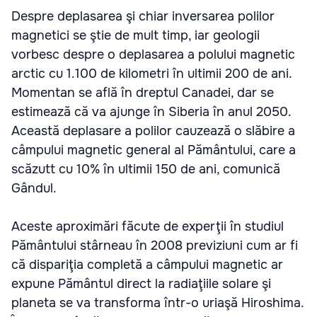
Despre deplasarea şi chiar inversarea polilor
magnetici se ştie de mult timp, iar geologii
vorbesc despre o deplasarea a polului magnetic
arctic cu 1.100 de kilometri în ultimii 200 de ani.
Momentan se află în dreptul Canadei, dar se
estimează că va ajunge în Siberia în anul 2050.
Această deplasare a polilor cauzează o slăbire a
câmpului magnetic general al Pământului, care a
scăzutt cu 10% în ultimii 150 de ani, comunică
Gândul.
Aceste aproximări făcute de experţii în studiul
Pământului stârneau în 2008 previziuni cum ar fi
că dispariţia completă a câmpului magnetic ar
expune Pământul direct la radiaţiile solare şi
planeta se va transforma într-o uriaşă Hiroshima.