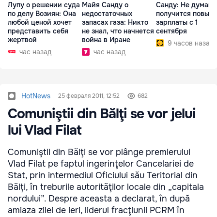
Лупу о решении суда
Майя Санду о
Санду: Не думаю,
по делу Возиян: Она
недостаточных
получится повыс
любой ценой хочет
запасах газа: Никто
зарплаты с 1
представить себя
не знал, что начнется
сентября
жертвой
война в Иране
9 часов назад
час назад
час назад
HotNews
25 февраля 2011, 12:52
682
Comuniştii din Bălţi se vor jelui
lui Vlad Filat
Comuniştii din Bălţi se vor plânge premierului
Vlad Filat pe faptul ingerinţelor Cancelariei de
Stat, prin intermediul Oficiului său Teritorial din
Bălţi, în treburile autorităţilor locale din „capitala
nordului”. Despre aceasta a declarat, în după
amiaza zilei de ieri, liderul fracţiunii PCRM în