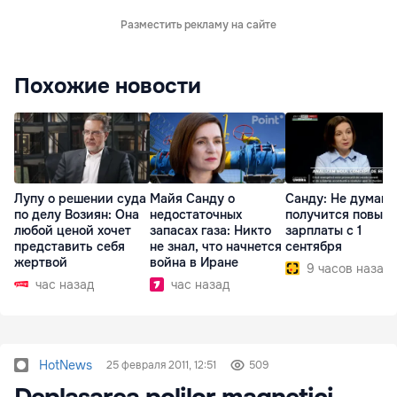
Разместить рекламу на сайте
Похожие новости
Лупу о решении суда
Майя Санду о
Санду: Не думаю,
по делу Возиян: Она
недостаточных
получится повыс
любой ценой хочет
запасах газа: Никто
зарплаты с 1
представить себя
не знал, что начнется
сентября
жертвой
война в Иране
9 часов назад
час назад
час назад
HotNews
25 февраля 2011, 12:51
509