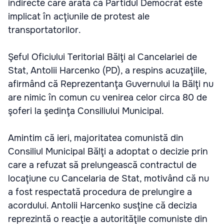
indirecte care arată că Partidul Democrat este
implicat în acţiunile de protest ale
transportatorilor.
Şeful Oficiului Teritorial Bălţi al Cancelariei de
Stat, Antolii Harcenko (PD), a respins acuzaţiile,
afirmând că Reprezentanţa Guvernului la Bălţi nu
are nimic în comun cu venirea celor circa 80 de
şoferi la şedinţa Consiliului Municipal.
Amintim că ieri, majoritatea comunistă din
Consiliul Municipal Bălţi a adoptat o decizie prin
care a refuzat să prelungească contractul de
locaţiune cu Cancelaria de Stat, motivând că nu
a fost respectată procedura de prelungire a
acordului. Antolii Harcenko susţine că decizia
reprezintă o reacţie a autorităţile comuniste din