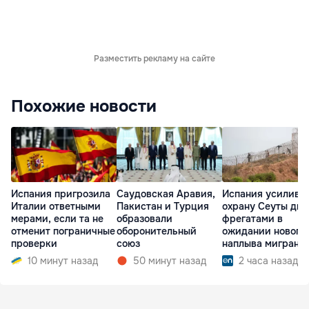
Разместить рекламу на сайте
Похожие новости
Испания пригрозила
Саудовская Аравия,
Испания усилива
Италии ответными
Пакистан и Турция
охрану Сеуты дв
мерами, если та не
образовали
фрегатами в
отменит пограничные
оборонительный
ожидании нового
проверки
союз
наплыва мигрант
10 минут назад
50 минут назад
2 часа назад