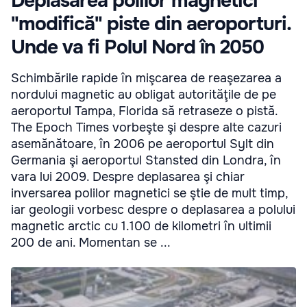
Deplasarea polilor magnetici
"modifică" piste din aeroporturi.
Unde va fi Polul Nord în 2050
Schimbările rapide în mişcarea de reaşezarea a
nordului magnetic au obligat autorităţile de pe
aeroportul Tampa, Florida să retraseze o pistă.
The Epoch Times vorbeşte şi despre alte cazuri
asemănătoare, în 2006 pe aeroportul Sylt din
Germania şi aeroportul Stansted din Londra, în
vara lui 2009. Despre deplasarea şi chiar
inversarea polilor magnetici se ştie de mult timp,
iar geologii vorbesc despre o deplasarea a polului
magnetic arctic cu 1.100 de kilometri în ultimii
200 de ani. Momentan se ...