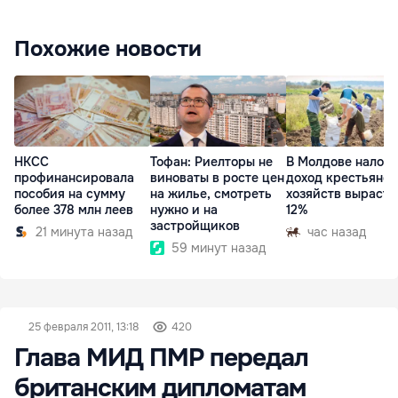
Похожие новости
НКСС
Тофан: Риелторы не
В Молдове налог 
профинансировала
виноваты в росте цен
доход крестьянск
пособия на сумму
на жилье, смотреть
хозяйств вырасте
более 378 млн леев
нужно и на
12%
застройщиков
21 минута назад
час назад
59 минут назад
25 февраля 2011, 13:18
420
Глава МИД ПМР передал
британским дипломатам