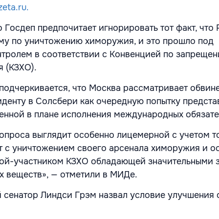
eta.ru.
 Госдеп предпочитает игнорировать тот факт, что
му по уничтожению химоружия, и это прошло под
тролем в соответствии с Конвенцией по запреще
 (КЗХО).
подчеркивается, что Москва рассматривает обвин
иденту в Солсбери как очередную попытку предста
енной в плане исполнения международных обязате
вопроса выглядит особенно лицемерной с учетом то
 с уничтожением своего арсенала химоружия и о
ной-участником КЗХО обладающей значительными 
 веществ», — отметили в МИДе.
 сенатор Линдси Грэм назвал условие улучшения