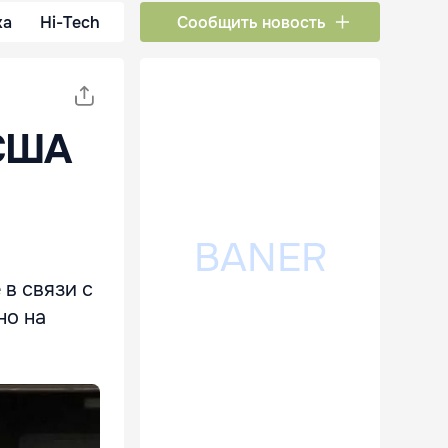
ка
Hi-Tech
Сообщить новость
 США
в связи с
но на