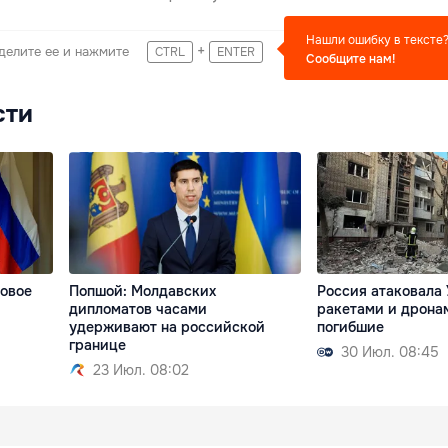
Нашли ошибку в тексте
+
делите ее и нажмите
CTRL
ENTER
Сообщите нам!
сти
новое
Попшой: Молдавских
Россия атаковала
я
дипломатов часами
ракетами и дронам
удерживают на российской
погибшие
границе
30 Июл. 08:45
23 Июл. 08:02