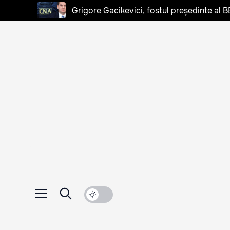
Grigore Gacikevici, fostul președinte al B