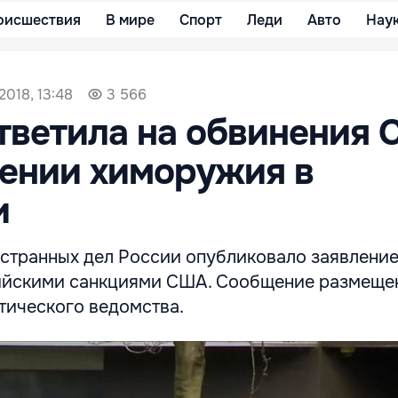
оисшествия
В мире
Спорт
Леди
Авто
Нау
2018, 13:48
3 566
тветила на обвинения
ении химоружия в
и
странных дел России опубликовало заявление 
ийскими санкциями США. Сообщение размеще
тического ведомства.