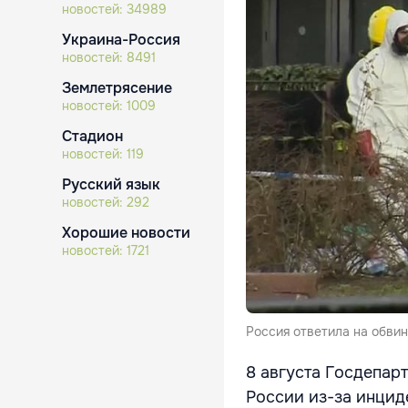
новостей:
34989
Украина-Россия
новостей:
8491
Землетрясение
новостей:
1009
Стадион
новостей:
119
Русский язык
новостей:
292
Хорошие новости
новостей:
1721
Россия ответила на обви
8 августа Госдепар
России из-за инцид