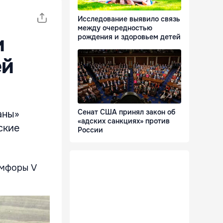
Исследование выявило связь
между очередностью
и
рождения и здоровьем детей
ей
Сенат США принял закон об
аны»
«адских санкциях» против
ские
России
амфоры V