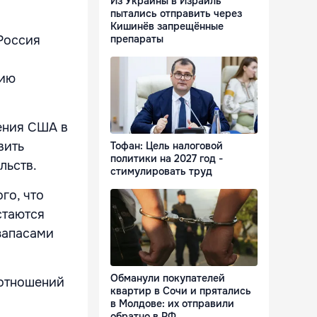
Из Украины в Израиль
пытались отправить через
Кишинёв запрещённые
препараты
 Россия
нию
ения США в
вить
Тофан: Цель налоговой
политики на 2027 год -
льств.
стимулировать труд
го, что
стаются
запасами
Обманули покупателей
 отношений
квартир в Сочи и прятались
в Молдове: их отправили
обратно в РФ