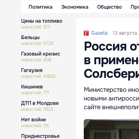
Политика
Экономика
Общество
Пр
Цены на топливо
новостей:
377
13 августа 
Gazeta
Бельцы
Россия о
новостей:
5726
Газовый кризис
в примен
новостей:
408
Солсбер
Гагаузия
новостей:
10842
Кишинев
Министерство ино
новостей:
771
новыми антиросс
ДТП в Молдове
сайте внешнеполи
новостей:
7823
Нет войне
новостей:
131
Приднестровье