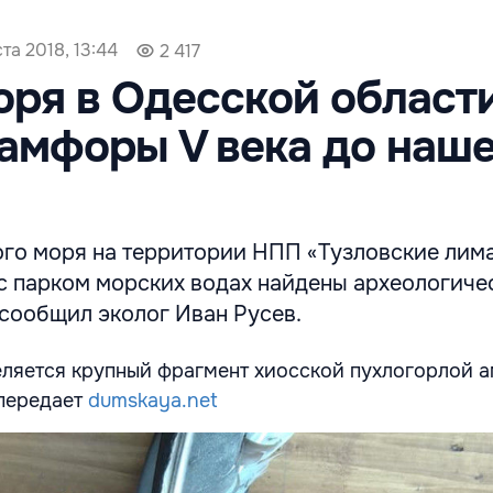
ста 2018, 13:44
2 417
оря в Одесской област
амфоры V века до наш
ого моря на территории НПП «Тузловские лим
 с парком морских водах найдены археологиче
 сообщил эколог Иван Русев.
ляется крупный фрагмент хиосской пухлогорлой 
 передает
dumskaya.net