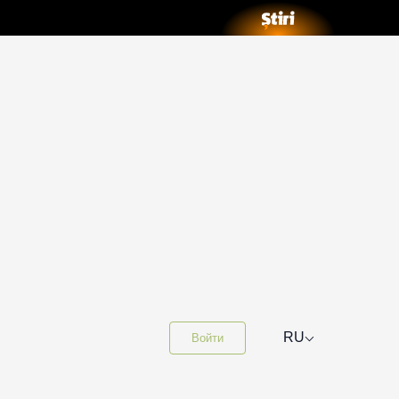
⌵
RU
Войти