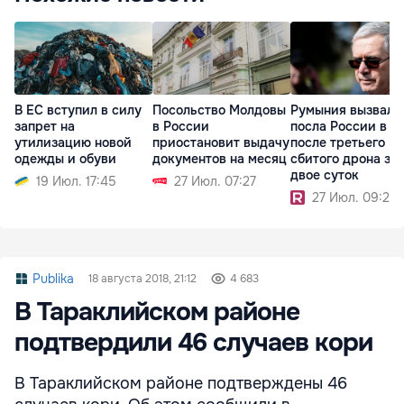
В ЕС вступил в силу
Посольство Молдовы
Румыния вызвала
запрет на
в России
посла России в 
утилизацию новой
приостановит выдачу
после третьего
одежды и обуви
документов на месяц
сбитого дрона за
двое суток
19 Июл. 17:45
27 Июл. 07:27
27 Июл. 09:24
Publika
18 августа 2018, 21:12
4 683
В Тараклийском районе
подтвердили 46 случаев кори
В Тараклийском районе подтверждены 46