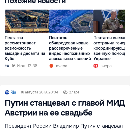
Похожие новости
Пентагон
Пентагон
Пентагон внезапн
рассматривает
обнародовал новые
отстранил генера
возможность
рассекреченные
координирующег
высадки десанта на
видео неопознанных
военную помощь
Кубе
аномальных явлений
Украине
16 Июл. 13:36
вчера
вчера
Ria
18 августа 2018, 20:04
27 124
Путин станцевал с главой МИД
Австрии на ее свадьбе
Президент России Владимир Путин станцевал