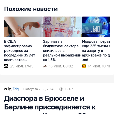
Похожие новости
В США
Зарплата в
Молдова потрати
зафиксировано
бюджетном секторе
еще 235 тысяч ев
рекордное за
снизилась в
на защиту в
последние 35 лет
реальном выражении
арбитраже по до
количество
на 1,5%
.md
заболевших корью
25 Июл. 17:45
16 Июл. 08:02
14 Июл. 10:41
Zdg
18 августа 2018, 20:43
13 107
Диаспора в Брюсселе и
Берлине присоединяется к