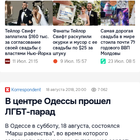
Тейлор Свифт
Фанаты Тейлор
Самая дорогая
заплатила $160 тыс.
Свифт раскупили
свадьба в мире
за согласование
окурки и мусор с ее
стоила почти 7%
своей свадьбы с
свадьбы по $25 за
годового ВВП
властями Нью-Йорка
штуку
Молдовы
11 Июл. 21:15
9 Июл. 15:57
23 Июл. 08:54
Korrespondent
18 августа 2018, 20:00
7 062
В центре Одессы прошел
ЛГБТ-парад
В Одессе в субботу, 18 августа, состоялся
"Марш равенства", во время которого