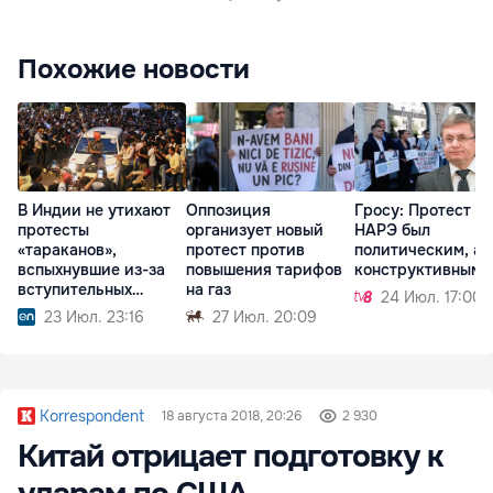
Похожие новости
В Индии не утихают
Оппозиция
Гросу: Протест у
протесты
организует новый
НАРЭ был
«тараканов»,
протест против
политическим, а 
вспыхнувшие из-за
повышения тарифов
конструктивным
вступительных
на газ
24 Июл. 17:00
экзаменов
23 Июл. 23:16
27 Июл. 20:09
Korrespondent
18 августа 2018, 20:26
2 930
Китай отрицает подготовку к