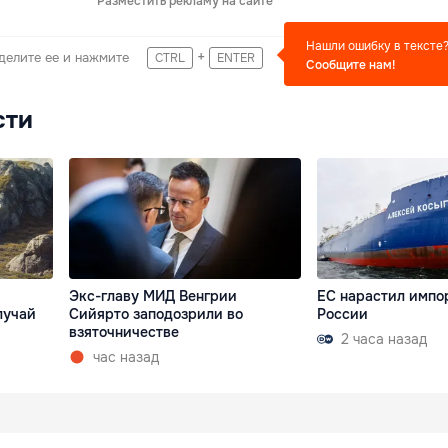
Разместить рекламу на сайте
Нашли ошибку в тексте
+
делите ее и нажмите
CTRL
ENTER
Сообщите нам!
сти
Экс-главу МИД Венгрии
ЕС нарастил импо
лучай
Сийярто заподозрили во
России
взяточничестве
2 часа назад
час назад