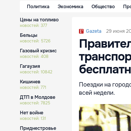
Политика
Экономика
Общество
Пр
Цены на топливо
новостей:
377
29 июня 20
Gazeta
Бельцы
Правител
новостей:
5726
Газовый кризис
транспор
новостей:
408
бесплат
Гагаузия
новостей:
10842
Кишинев
Поездки на город
новостей:
771
всей недели.
ДТП в Молдове
новостей:
7825
Нет войне
новостей:
131
Приднестровье