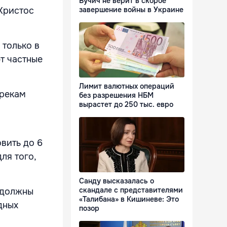
Вучич не верит в скорое
Христос
завершение войны в Украине
 только в
т частные
Лимит валютных операций
грекам
без разрешения НБМ
вырастет до 250 тыс. евро
вить до 6
ля того,
Санду высказалась о
скандале с представителями
 должны
«Талибана» в Кишиневе: Это
дных
позор