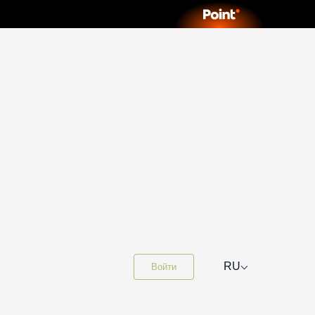
⌵
RU
Войти