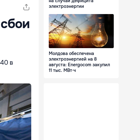
на случай дефицита
электроэнергии
 сбои
Молдова обеспечена
электроэнергией на 8
:40 в
августа: Energocom закупил
11 тыс. МВт·ч