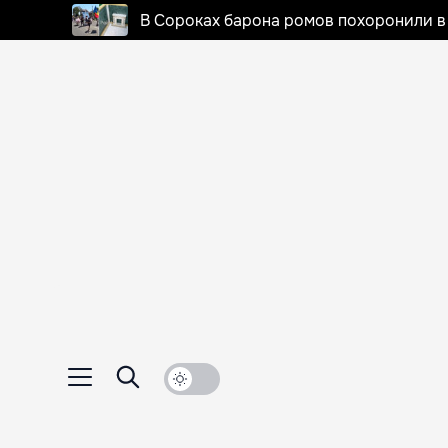
В Сороках барона ромов похоронили в