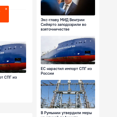
?
Экс-главу МИД Венгрии
Сийярто заподозрили во
взяточничестве
ЕС нарастил импорт СПГ из
России
рт СПГ из
В Румынии утвердили меры