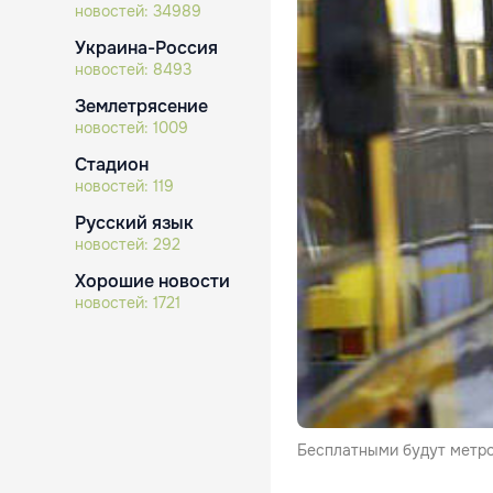
новостей:
34989
Украина-Россия
новостей:
8493
Землетрясение
новостей:
1009
Стадион
новостей:
119
Русский язык
новостей:
292
Хорошие новости
новостей:
1721
Бесплатными будут метро