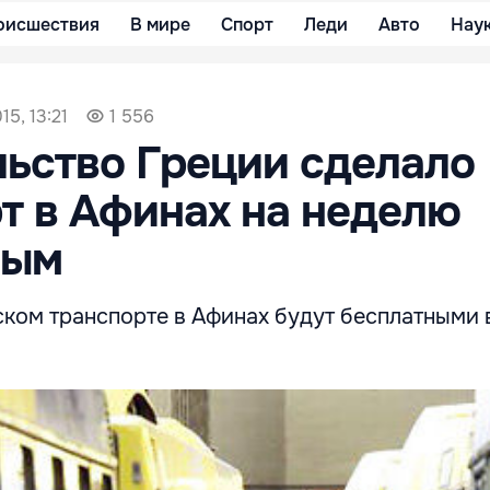
оисшествия
В мире
Спорт
Леди
Авто
Нау
15, 13:21
1 556
ьство Греции сделало
т в Афинах на неделю
ным
ском транспорте в Афинах будут бесплатными 