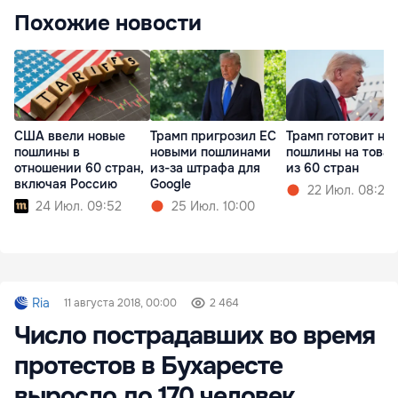
Похожие новости
США ввели новые
Трамп пригрозил ЕС
Трамп готовит но
пошлины в
новыми пошлинами
пошлины на това
отношении 60 стран,
из-за штрафа для
из 60 стран
включая Россию
Google
22 Июл. 08:20
24 Июл. 09:52
25 Июл. 10:00
Ria
11 августа 2018, 00:00
2 464
Число пострадавших во время
протестов в Бухаресте
выросло до 170 человек