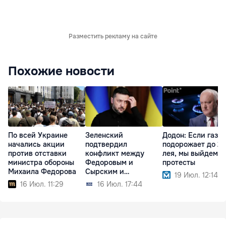
Разместить рекламу на сайте
Похожие новости
По всей Украине
Зеленский
Додон: Если газ
начались акции
подтвердил
подорожает до 21
против отставки
конфликт между
лея, мы выйдем н
министра обороны
Федоровым и
протесты
Михаила Федорова
Сырским и
19 Июл. 12:14
прокомментировал
16 Июл. 11:29
16 Июл. 17:44
протесты