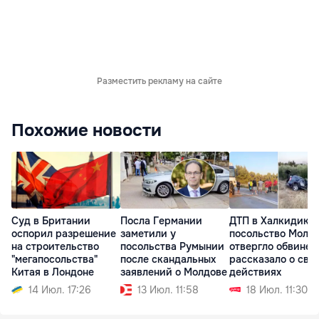
Разместить рекламу на сайте
Похожие новости
Суд в Британии
Посла Германии
ДТП в Халкидики:
оспорил разрешение
заметили у
посольство Молд
на строительство
посольства Румынии
отвергло обвинен
"мегапосольства"
после скандальных
рассказало о сво
Китая в Лондоне
заявлений о Молдове
действиях
14 Июл. 17:26
13 Июл. 11:58
18 Июл. 11:30