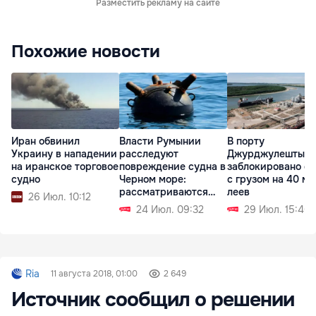
Разместить рекламу на сайте
Похожие новости
Иран обвинил
Власти Румынии
В порту
Украину в нападении
расследуют
Джурджулешты
на иранское торговое
повреждение судна в
заблокировано с
судно
Черном море:
с грузом на 40 мл
рассматриваются
леев
26 Июл. 10:12
две версии
24 Июл. 09:32
29 Июл. 15:40
Ria
11 августа 2018, 01:00
2 649
Источник сообщил о решении