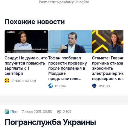
Разместить рекламу на сайте
Похожие новости
Санду: Не думаю, что
Тофан пообещал
Стамате: Главная
получится повысить
провести проверку
причина отказа
зарплаты с 1
после появления в
экономить
сентября
Молдове
электроэнергию 
представителя
недоверие к влас
2 часа назад
Южной Осетии
вчера
вчера
Rbc
7 июня 2015, 09:50
2 927
Погранслужба Украины