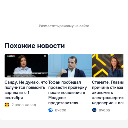
Разместить рекламу на сайте
Похожие новости
Санду: Не думаю, что
Тофан пообещал
Стамате: Главная
получится повысить
провести проверку
причина отказа
зарплаты с 1
после появления в
экономить
сентября
Молдове
электроэнергию 
представителя
недоверие к влас
2 часа назад
Южной Осетии
вчера
вчера