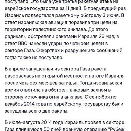
поступало. Это была уже третья ракетная атака на
еврейское государства за 11 дней. В предыдущий раз
Израиль подвергался ракетному обстрелу 3 июня. В
ответ израильская авиация поразила три цели на
территории палестинского анклава. До этого
радикалы обстреляли ракетами Израиля 26 мая, в
ответ ВВС нанесли удары по четырем целям в
секторе Газа. О жертвах и разрушениях сообщений
тогда также не поступало.
В апреле запущенная из сектора Газа ракета
разорвалась на открытой местности на юге Израиля
после четырех месяцев затишья. Тогда израильская
армия ответила на обстрел танковым залпом в
сторону источника огня в анклаве. С сентября по
декабрь 2014 года по еврейскому государству были
запущены всего две ракеты.
В июле-августе 2014 года Израиль провел в секторе
Газа длившуюся 50 дней военную операцию "Рубеж