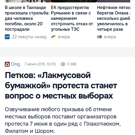
В школе в Таиланде
ЕК предостерегла
Нефтяное пятно у
произошла стрельба:
Румынию в связи с
берегов Омана за
два человека
намерением
несколько дней
погибли, около 20
отстрочить отказ от
увеличилось в
пострадали
угольных ТЭС
четыре раза
22 минуты назад
вчера
вчера
Omg
7 июня 2015, 10:05
3 388
Петков: «Лакмусовой
бумажкой» протеста станет
вопрос о местных выборах
Озвучивание любого призыва об отмене
местных выборов поставит организаторов
протеста 7 июня в один ряд с Плахотнюком,
Филатом и Шором.