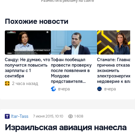
Разместить рекламу на сайте
Похожие новости
Санду: Не думаю, что
Тофан пообещал
Стамате: Главная
получится повысить
провести проверку
причина отказа
зарплаты с 1
после появления в
экономить
сентября
Молдове
электроэнергию 
представителя
недоверие к влас
2 часа назад
Южной Осетии
вчера
вчера
Itar-Tass
7 июня 2015, 10:10
1 608
Израильская авиация нанесла