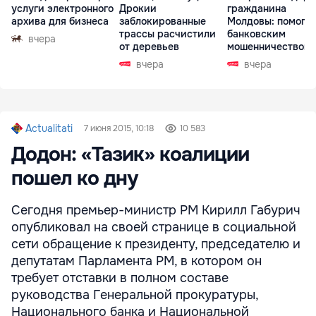
услуги электронного
Дрокии
гражданина
архива для бизнеса
заблокированные
Молдовы: помогал
трассы расчистили
банковским
вчера
от деревьев
мошенничеством 
Чехии
вчера
вчера
Actualitati
7 июня 2015, 10:18
10 583
Додон: «Тазик» коалиции
пошел ко дну
Сегодня премьер-министр РМ Кирилл Габурич
опубликовал на своей странице в социальной
сети обращение к президенту, председателю и
депутатам Парламента РМ, в котором он
требует отставки в полном составе
руководства Генеральной прокуратуры,
Национального банка и Национальной