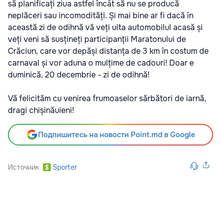
să planificați ziua astfel încât să nu se producă
neplăceri sau incomodități. Și mai bine ar fi dacă în
această zi de odihnă vă veți uita automobilul acasă și
veți veni să susțineți participanții Maratonului de
Crăciun, care vor depăși distanța de 3 km în costum de
carnaval și vor aduna o mulțime de cadouri! Doar e
duminică, 20 decembrie - zi de odihnă!
Vă felicităm cu venirea frumoaselor sărbători de iarnă,
dragi chișinăuieni!
Подпишитесь на новости Point.md в Google
Источник
Sporter