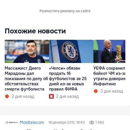
Разместить рекламу на сайте
Похожие новости
Массажист Диего
«Челси» обязан
УЕФА сохранил
Марадоны дал
продать 16
бойкот ЧМ из-за
показания по делу об
футболистов за 25
утраты доверия к
обстоятельствах
дней из-за новых
Инфантино
смерти футболиста
правил ФИФА
3 дня назад
2 дня назад
2 дня назад
Moldtelecom
18 декабря 2015, 16:43
1 463