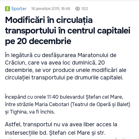
Sporter
18 декабря 2015, 16:46
922
Modificări în circulația
transportului în centrul capitalei
pe 20 decembrie
În legătură cu desfășurarea Maratonului de
Crăciun, care va avea loc duminică, 20
decembrie, se vor produce unele modificări ale
circulației transportului pe drumurile capitalei.
Începând cu orele 11:40 bulevardul Ștefan cel Mare,
între străzile Maria Cebotari (Teatrul de Operă și Balet)
și Tighina, va fi închis.
Astfel, transportul nu va avea liber acces la
instersecțiile bd. Ștefan cel Mare și str.