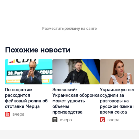
Разместить рекламу на сайте
Похожие новости
По соцсетям
Зеленский:
Украинскую певи
расходится
Украинская оборонка
осудили за
фейковый ролик об
может удвоить
разговоры на
отставке Мерца
объемы
русском языке во
производства
время секса
вчера
вчера
вчера