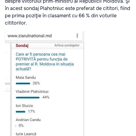
despre viitorului prim-ministru al Republicii Moldova. Şi
în acest sondaj Plahotniuc este preferat de cititori, fiind
pe prima poziţie în clasament cu 66 % din voturile
cititorilor.