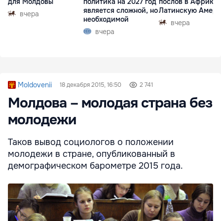
для Молдовы
политика на 2027 год
послов в Африку 
является сложной, но
Латинскую Амер
вчера
необходимой
вчера
вчера
Moldovenii
18 декабря 2015, 16:50
2 741
Молдова – молодая страна без
молодежи
Таков вывод социологов о положении
молодежи в стране, опубликованный в
демографическом барометре 2015 года.