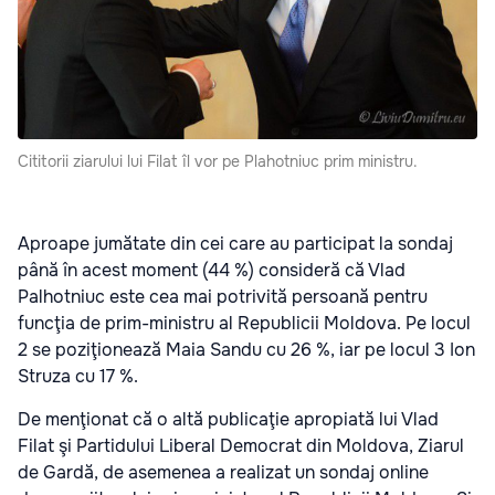
Cititorii ziarului lui Filat îl vor pe Plahotniuc prim ministru.
Aproape jumătate din cei care au participat la sondaj
până în acest moment (44 %) consideră că Vlad
Palhotniuc este cea mai potrivită persoană pentru
funcţia de prim-ministru al Republicii Moldova. Pe locul
2 se poziţionează Maia Sandu cu 26 %, iar pe locul 3 Ion
Struza cu 17 %.
De menţionat că o altă publicaţie apropiată lui Vlad
Filat şi Partidului Liberal Democrat din Moldova, Ziarul
de Gardă, de asemenea a realizat un sondaj online