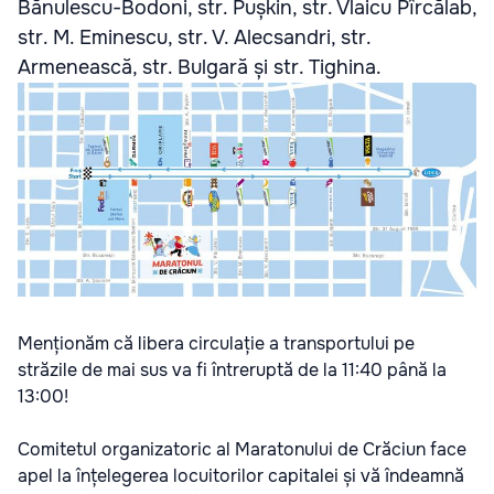
Bănulescu-Bodoni, str. Pușkin, str. Vlaicu Pîrcălab,
str. M. Eminescu, str. V. Alecsandri, str.
Armenească, str. Bulgară și str. Tighina.
Menționăm că libera circulație a transportului pe
străzile de mai sus va fi întreruptă de la 11:40 până la
13:00!
Comitetul organizatoric al Maratonului de Crăciun face
apel la înțelegerea locuitorilor capitalei și vă îndeamnă