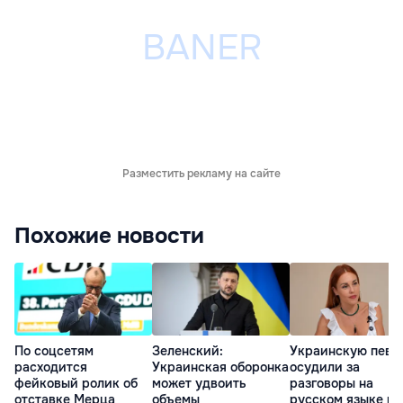
Разместить рекламу на сайте
Похожие новости
По соцсетям
Зеленский:
Украинскую певи
расходится
Украинская оборонка
осудили за
фейковый ролик об
может удвоить
разговоры на
отставке Мерца
объемы
русском языке во