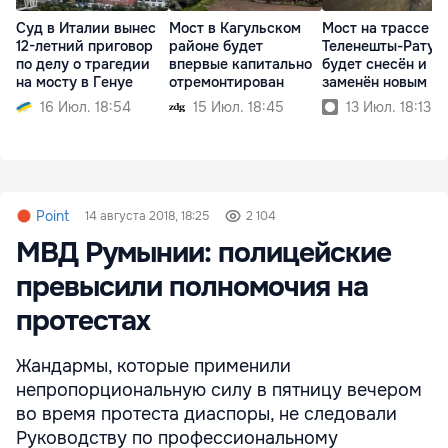
Суд в Италии вынес
Мост в Кагульском
Мост на трассе
12-летний приговор
районе будет
Теленешты-Ратуш
по делу о трагедии
впервые капитально
будет снесён и
на мосту в Генуе
отремонтирован
заменён новым
16 Июл. 18:54
15 Июл. 18:45
13 Июл. 18:13
Point
14 августа 2018, 18:25
2 104
МВД Румынии: полицейские
превысили полномочия на
протестах
Жандармы, которые применили
непропорциональную силу в пятницу вечером
во время протеста диаспоры, не следовали
Руководству по профессиональному