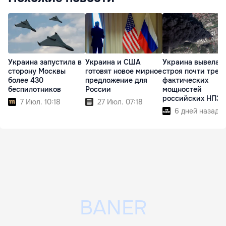
Украина запустила в
Украина и США
Украина вывела и
сторону Москвы
готовят новое мирное
строя почти трет
более 430
предложение для
фактических
беспилотников
России
мощностей
российских НПЗ
7 Июл. 10:18
27 Июл. 07:18
6 дней назад