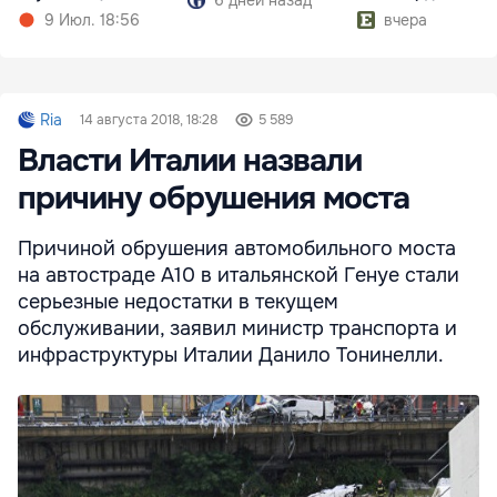
долларов
9 Июл. 18:56
вчера
Ria
14 августа 2018, 18:28
5 589
Власти Италии назвали
причину обрушения моста
Причиной обрушения автомобильного моста
на автостраде А10 в итальянской Генуе стали
серьезные недостатки в текущем
обслуживании, заявил министр транспорта и
инфраструктуры Италии Данило Тонинелли.