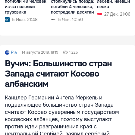
погибли 49 человек
столкнулись поезда:
лебеди, наевшись
из-за поломки
погибли 4 человека,
песка
грузовика
пострадали десятки
27 Дек. 21:06
5 Июн. 21:48
5 Янв. 10:50
Ria
14 августа 2018, 18:19
1 225
Вучич: Большинство стран
Запада считают Косово
албанским
Канцлер Германии Ангела Меркель и
подавляющее большинство стран Запада
считают Косово суверенным государством
косовских албанцев, поэтому выступают
против идеи разграничения края с
центральной Сербией, заявил сербский