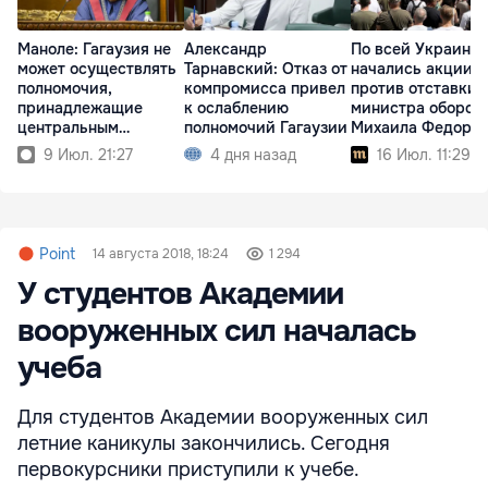
Маноле: Гагаузия не
Александр
По всей Украине
может осуществлять
Тарнавский: Отказ от
начались акции
полномочия,
компромисса привел
против отставки
принадлежащие
к ослаблению
министра оборон
центральным
полномочий Гагаузии
Михаила Федоро
властям
9 Июл. 21:27
4 дня назад
16 Июл. 11:29
Point
14 августа 2018, 18:24
1 294
У студентов Академии
вооруженных сил началась
учеба
Для студентов Академии вооруженных сил
летние каникулы закончились. Сегодня
первокурсники приступили к учебе.