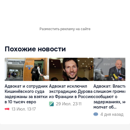
Разместить рекламу на сайте
Похожие новости
Адвокат и сотрудник
Адвокат исключил
Адвокат: Власти
Кишинёвского суда
экстрадицию Дурова
слишком громко
задержаны за взятки
из Франции в Россию
сообщают о
в 10 тысяч евро
задержаниях, но
29 Июл. 23:11
молчат об
13 Июл. 13:17
освобождениях
4 дня назад