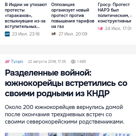
В Индии не утихают
Оппозиция
Гросу: Протест у
протесты
организует новый
НАРЭ был
«тараканов»,
протест против
политическим, а 
вспыхнувшие из-за
повышения тарифов
конструктивным
вступительных
на газ
24 Июл. 17:00
экзаменов
23 Июл. 23:16
27 Июл. 20:09
Tvrain
22 августа 2018, 17:35
1 485
Разделенные войной:
южнокорейцы встретились со
своими родными из КНДР
Около 200 южнокорейцев вернулись домой
после окончания трехдневных встреч со
своими северокорейскими родственниками.