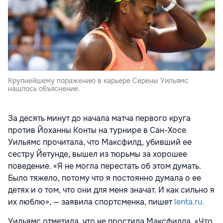
Крупнейшему поражению в карьере Серены Уильямс
нашлось объяснение.
За десять минут до начала матча первого круга
против Йоханны Конты на турнире в Сан-Хосе
Уильямс прочитала, что Максфилд, убивший ее
сестру Йетунде, вышел из тюрьмы за хорошее
поведение. «Я не могла перестать об этом думать.
Было тяжело, потому что я постоянно думала о ее
детях и о том, что они для меня значат. И как сильно я
их люблю», — заявила спортсменка, пишет
lenta.ru.
Уильямс отметила, что не простила Максфилда. «Что