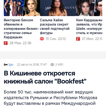
Викторию Бекхэм
Сальма Хайек
Ким Кардашьян
обвинили в
раскрыла секрет
заявила, что Ири
копировании бизнес-
своей подтянутой
Шейк «копирует 
стратегии семьи
фигуры
стиль и мужчин»
Кардашьян
15 Сен. 23:12
27 Июл. 22:19
28 Мая. 22:36
Ipn
22 августа 2018, 17:47
2 450
В Кишиневе откроется
книжный салон "Bookfest"
Более 50 тыс. наименований книг ведущих
издательств Румынии и Республики Молдова
будут выставлены в рамках Международной