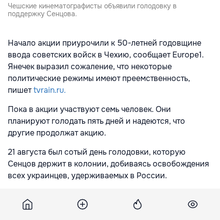
Чешские кинематографисты объявили голодовку в
поддержку Сенцова.
Начало акции приурочили к 50-летней годовщине
ввода советских войск в Чехию, сообщает Europe1.
Янечек выразил сожаление, что некоторые
политические режимы имеют преемственность,
пишет
tvrain.ru.
Пока в акции участвуют семь человек. Они
планируют голодать пять дней и надеются, что
другие продолжат акцию.
21 августа был сотый день голодовки, которую
Сенцов держит в колонии, добиваясь освобождения
всех украинцев, удерживаемых в России.
В центре Москвы в этот день прошли пикеты в
поддержку режиссера. На Чистопрудном бульваре
задержали нескольких активистов.