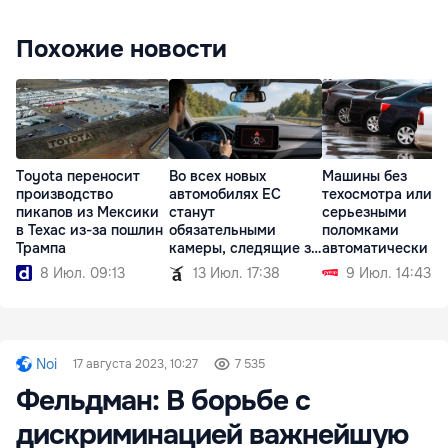
Похожие новости
Toyota переносит
Во всех новых
Машины без
производство
автомобилях ЕС
техосмотра или с
пикапов из Мексики
станут
серьезными
в Техас из-за пошлин
обязательными
поломками
Трампа
камеры, следящие за
автоматически л
водителем
регистрации
8 Июл. 09:13
13 Июл. 17:38
9 Июл. 14:43
Noi
17 августа 2023, 10:27
7 535
Фельдман: В борьбе с
дискриминацией важнейшую