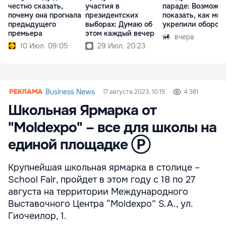
честно сказать,
участия в
параде: Возможн
почему она прогнала
президентских
показать, как мы
предыдущего
выборах: Думаю об
укрепили оборон
премьера
этом каждый вечер
вчера
10 Июл. 09:05
29 Июл. 20:23
Business News
17 августа 2023, 10:15
4 361
Школьная Ярмарка от
"Moldexpo" – все для школы на
единой площадке Ⓟ
Крупнейшая школьная ярмарка в столице –
School Fair, пройдет в этом году с 18 по 27
августа на территории Международного
Выставочного Центра “Moldexpo” S.A., ул.
Гиочеилор, 1.