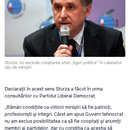
Sturza, nu exclude cooptarea unor „figuri politice” în cabinetul
său de miniștri.
Declarații în acest sens Sturza a făcut în urma
consultărilor cu Partidul Liberal Democrat.
„Rămân condițiile ca viitorii miniștri să fie patrioți,
profesioniști și integri. Când am spus Guvern tehnocrat
nu am exclus posibilitatea ca să fie cooptați și anumiți
membri ai partidelor, dar cu condiția ca aceștia să