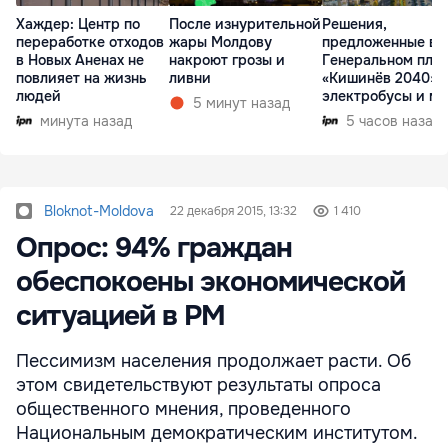
Хаждер: Центр по
После изнурительной
Решения,
переработке отходов
жары Молдову
предложенные в
в Новых Аненах не
накроют грозы и
Генеральном пла
повлияет на жизнь
ливни
«Кишинёв 2040»:
людей
электробусы и ме
5 минут назад
минута назад
5 часов назад
Bloknot-Moldova
22 декабря 2015, 13:32
1 410
Опрос: 94% граждан
обеспокоены экономической
ситуацией в РМ
Пессимизм населения продолжает расти. Об
этом свидетельствуют результаты опроса
общественного мнения, проведенного
Национальным демократическим институтом.