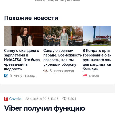
Разместить рекламу на сайте
Похожие новости
Санду о скандале с
Санду о военном
В Комрате крити
зарплатами в
параде: Возможность
требование о зна
MoldATSA: Это была
показать, как мы
румынского язык
чрезвычайная
укрепили оборону
для кандидатов в
щедрость
башканы
6 часов назад
9 минут назад
вчера
Gazeta
22 декабря 2015, 13:45
5 804
Viber получил функцию