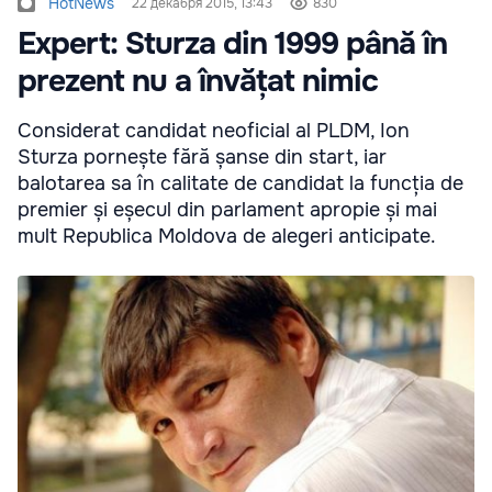
HotNews
22 декабря 2015, 13:43
830
Expert: Sturza din 1999 până în
prezent nu a învățat nimic
Considerat candidat neoficial al PLDM, Ion
Sturza pornește fără șanse din start, iar
balotarea sa în calitate de candidat la funcția de
premier și eșecul din parlament apropie și mai
mult Republica Moldova de alegeri anticipate.