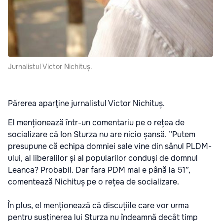
Jurnalistul Victor Nichituș.
Părerea aparţine jurnalistul Victor Nichituș.
El menționează într-un comentariu pe o rețea de
socializare că Ion Sturza nu are nicio șansă. ”Putem
presupune că echipa domniei sale vine din sânul PLDM-
ului, al liberalilor și al popularilor conduși de domnul
Leanca? Probabil. Dar fara PDM mai e până la 51”,
comentează Nichituș pe o rețea de socializare.
În plus, el menționează că discuțiile care vor urma
pentru susținerea lui Sturza nu îndeamnă decât timp