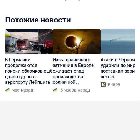
Похожие новости
В Германии
Из-за солнечного
Атаки в Чёрном м
продолжаются
затмения в Европе
ударили по миро
поиски обломков ещё
ожидают спад
поставкам зерна 
одного дрона в
производства
нефти
аэропорту Лейпцига
солнечной
вчера
электроэнергии
час назад
5 часов назад