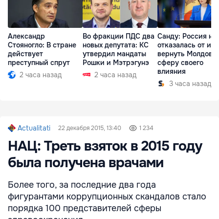
Александр
Во фракции ПДС два
Санду: Россия не
Стояногло: В стране
новых депутата: КС
отказалась от ид
действует
утвердил мандаты
вернуть Молдову 
преступный спрут
Рошки и Мэтрэгунэ
сферу своего
влияния
2 часа назад
2 часа назад
3 часа назад
Actualitati
22 декабря 2015, 13:40
1 234
НАЦ: Треть взяток в 2015 году
была получена врачами
Более того, за последние два года
фигурантами коррупционных скандалов стало
порядка 100 представителей сферы