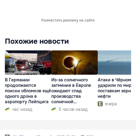
Разместить рекламу на сайте
Похожие новости
В Германии
Из-за солнечного
Атаки в Чёрном м
продолжаются
затмения в Европе
ударили по миро
поиски обломков ещё
ожидают спад
поставкам зерна 
одного дрона в
производства
нефти
аэропорту Лейпцига
солнечной
вчера
электроэнергии
час назад
5 часов назад