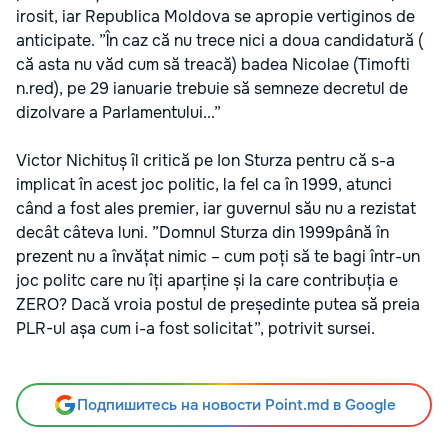
irosit, iar Republica Moldova se apropie vertiginos de
anticipate. ”În caz că nu trece nici a doua candidatură (
că asta nu văd cum să treacă) badea Nicolae (Timofti
n.red), pe 29 ianuarie trebuie să semneze decretul de
dizolvare a Parlamentului...”
Victor Nichituș îl critică pe Ion Sturza pentru că s-a
implicat în acest joc politic, la fel ca în 1999, atunci
când a fost ales premier, iar guvernul său nu a rezistat
decât câteva luni. ”Domnul Sturza din 1999până în
prezent nu a învățat nimic – cum poți să te bagi într-un
joc politc care nu îți aparține și la care contribuția e
ZERO? Dacă vroia postul de președinte putea să preia
PLR-ul așa cum i-a fost solicitat”, potrivit sursei.
Подпишитесь на новости Point.md в Google