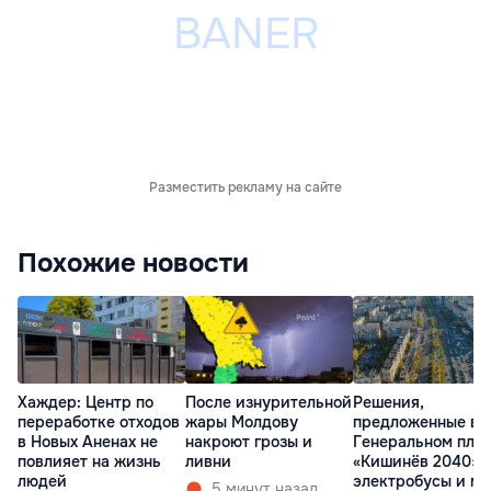
Разместить рекламу на сайте
Похожие новости
Хаждер: Центр по
После изнурительной
Решения,
переработке отходов
жары Молдову
предложенные в
в Новых Аненах не
накроют грозы и
Генеральном пла
повлияет на жизнь
ливни
«Кишинёв 2040»:
людей
электробусы и ме
5 минут назад