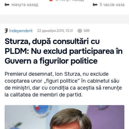
минута назад
5 часов назад
Independent
22 декабря 2015, 13:31
589
Sturza, după consultări cu
PLDM: Nu exclud participarea în
Guvern a figurilor politice
Premierul desemnat, Ion Sturza, nu exclude
cooptarea unor „figuri politice” în cabinetul său
de miniștri, dar cu condiția ca aceștia să renunțe
la calitatea de membri de partid.