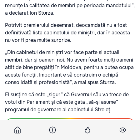
renunțe la calitatea de membri pe perioada mandatului”,
a declarat Ion Sturza.
Potrivit premierului desemnat, deocamdată nu a fost
definitivată lista cabinetului de miniștri, dar în aceasta
nu vor fi prea multe surprize.
„Din cabinetul de miniștri vor face parte și actuali
membri, dar și oameni noi. Nu avem foarte mulți oameni
atât de bine pregătiți în Moldova, pentru a putea ocupa
aceste funcții. Important e să construim o echipă
consolidată și profesionistă”, a mai spus Sturza.
El susține că este „sigur” că Guvernul său va trece de
votul din Parlament și că este gata „să-și asume”
programul de guvernare al cabinetului Streleț.
Подпишитесь на новости Point.md в Google