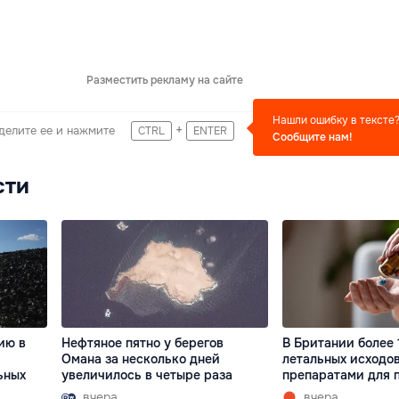
Разместить рекламу на сайте
Нашли ошибку в тексте
+
делите ее и нажмите
CTRL
ENTER
Сообщите нам!
сти
ию в
Нефтяное пятно у берегов
В Британии более 
Омана за несколько дней
летальных исходов
ьных
увеличилось в четыре раза
препаратами для 
вчера
вчера