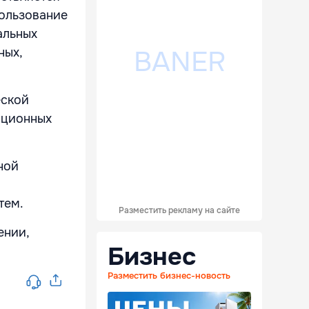
пользование
альных
ных,
еской
ационных
ной
тем.
Разместить рекламу на сайте
ении,
Бизнес
Разместить бизнес-новость