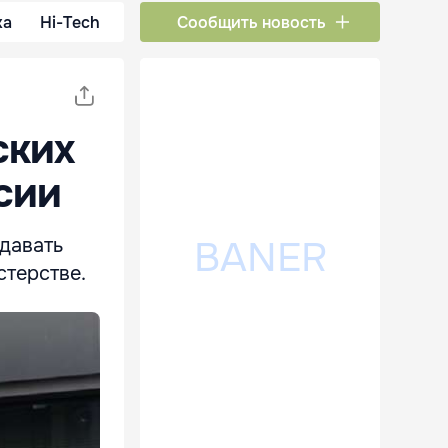
ка
Hi-Tech
Сообщить новость
ских
сии
давать
стерстве.