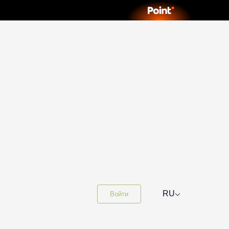
⌵
RU
Войти