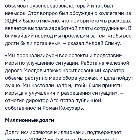
объемов грузоперевозок, который и так был
невысок. Этот вопрос был обсуж­ден с коллегами из
ЖДМ и было отмече­но, что приоритетом в расходах
является выплата заработной платы сотрудникам. В
ближайший период мы проследим за тем, чтобы все
долги были погашены», — сказал Андрей Спыну.
«Мы проанализируем все аспекты и представим
меры по улучшению ситуа­ции. Работа на железной
дороге Молдовы также носит сезонный характер,
объемы растут по мере сбора урожая, и дела пой­дут
лучше. Мы настояли на том, чтобы были приняты
меры для улучшения и разрешения ситуации», —
отметил дирек­тор Агентства публичной
собственности Роман Кожухарь.
Миллионные долги
Долги исчисляются миллионами, под­тверждает
директор ЖДМ Олег Тофилат. Руководство ГП