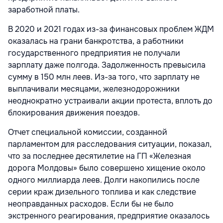
заработной платы.
В 2020 и 2021 годах из-за финансовых проблем ЖДМ
оказалась на грани бан­кротства, а работники
государственного предприятия не получали
зарплату даже полгода. Задолженность превысила
сумму в 150 млн леев. Из-за того, что зарплату не
выплачивали месяцами, железнодорож­ники
неоднократно устраивали акции про­теста, вплоть до
блокирования движения поездов.
Отчет специальной комиссии, создан­ной
парламентом для расследования ситуа­ции, показал,
что за последнее десятилетие на ГП «Железная
дорога Молдовы» было совершено хищение около
одного милли­арда леев. Долги накопились после
серии краж дизельного топлива и как следствие
неоправданных расходов. Если бы не было
экстренного реагирования, предпри­ятие оказалось