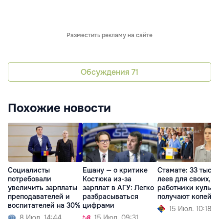
Разместить рекламу на сайте
Обсуждения
71
Похожие новости
Социалисты
Ешану — о критике
Стамате: 33 тыся
потребовали
Костюка из-за
леев для своих, а
увеличить зарплаты
зарплат в АГУ: Легко
работники культ
преподавателей и
разбрасываться
получают копейк
воспитателей на 30%
цифрами
15 Июл. 10:18
8 Июл. 14:44
15 Июл. 09:31