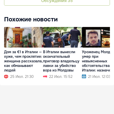
Обсуждения
35
Похожие новости
Дом за €1 в Италии —
В Италии вынесли
Уроженец Молдо
хуже, чем проклятие:
окончательный
умер при
женщина рассказала,
приговор владельцу
невыясненных
как обманывают
лавки за убийство
обстоятельствах 
людей
вора из Молдовы
Италии: назначен
вскрытие
25 Июл. 21:30
22 Июл. 15:52
21 Июл. 12:03