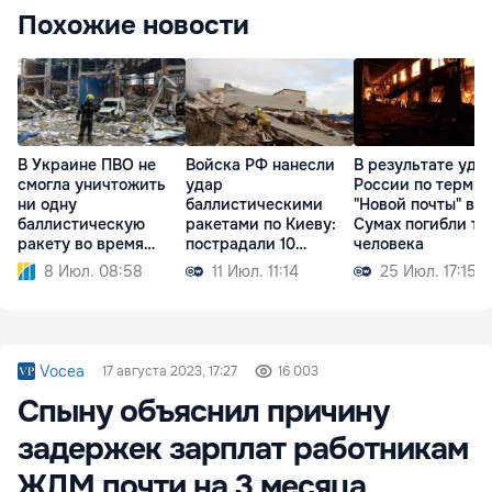
Похожие новости
В Украине ПВО не
Войска РФ нанесли
В результате уда
смогла уничтожить
удар
России по терми
ни одну
баллистическими
"Новой почты" в
баллистическую
ракетами по Киеву:
Сумах погибли тр
ракету во время
пострадали 10
человека
атаки РФ
человек
8 Июл. 08:58
11 Июл. 11:14
25 Июл. 17:15
Vocea
17 августа 2023, 17:27
16 003
Спыну объяснил причину
задержек зарплат работникам
ЖДМ почти на 3 месяца