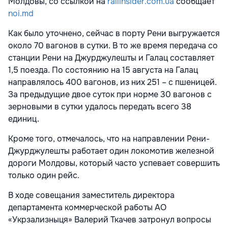
Молдовы, со ссылкой на
railinsider.com.ua
сообщает
noi.md
Как было уточнено, сейчас в порту Рени выгружается
около 70 вагонов в сутки. В то же время передача со
станции Рени на Джурджулешты и Галац составляет
1,5 поезда. По состоянию на 15 августа на Галац
направлялось 400 вагонов, из них 251 – с пшеницей.
За предыдущие двое суток при норме 30 вагонов с
зерновыми в сутки удалось передать всего 38
единиц.
Кроме того, отмечалось, что на направлении Рени-
Джурджулешты работает один локомотив железной
дороги Молдовы, который часто успевает совершить
только один рейс.
В ходе совещания заместитель директора
департамента коммерческой работы АО
«Укрзализныця» Валерий Ткачев затронул вопросы