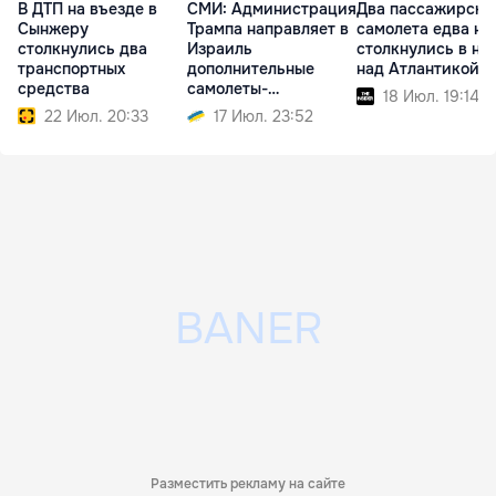
В ДТП на въезде в
СМИ: Администрация
Два пассажирски
Сынжеру
Трампа направляет в
самолета едва не
столкнулись два
Израиль
столкнулись в не
транспортных
дополнительные
над Атлантикой
средства
самолеты-
18 Июл. 19:14
заправщики
22 Июл. 20:33
17 Июл. 23:52
Разместить рекламу на сайте