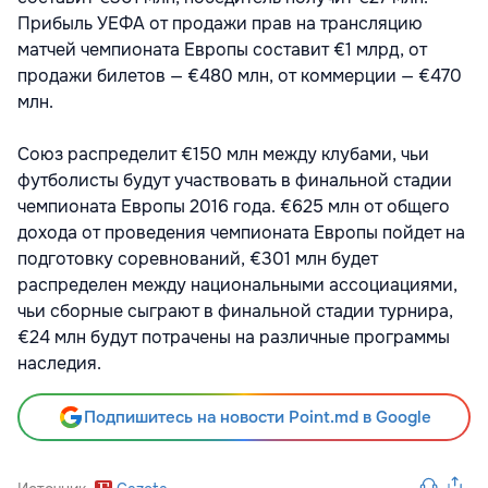
Прибыль УЕФА от продажи прав на трансляцию
матчей чемпионата Европы составит €1 млрд, от
продажи билетов — €480 млн, от коммерции — €470
млн.
Союз распределит €150 млн между клубами, чьи
футболисты будут участвовать в финальной стадии
чемпионата Европы 2016 года. €625 млн от общего
дохода от проведения чемпионата Европы пойдет на
подготовку соревнований, €301 млн будет
распределен между национальными ассоциациями,
чьи сборные сыграют в финальной стадии турнира,
€24 млн будут потрачены на различные программы
наследия.
Подпишитесь на новости Point.md в Google