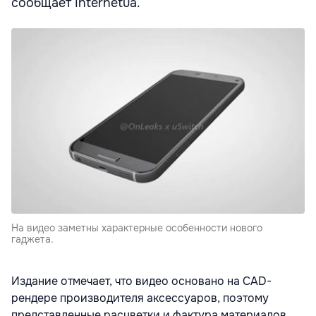
сообщает Internetua.
На видео заметны характерные особенности нового
гаджета.
Издание отмечает, что видео основано на CAD-
рендере производителя аксессуаров, поэтому
представленные ​​расцветки и фактура материалов