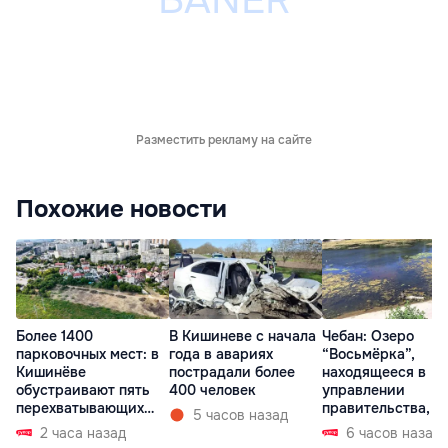
Разместить рекламу на сайте
Похожие новости
Более 1400
В Кишиневе с начала
Чебан: Озеро
парковочных мест: в
года в авариях
“Восьмёрка”,
Кишинёве
пострадали более
находящееся в
обустраивают пять
400 человек
управлении
перехватывающих
правительства, в
5 часов назад
парковок
запустении
2 часа назад
6 часов назад