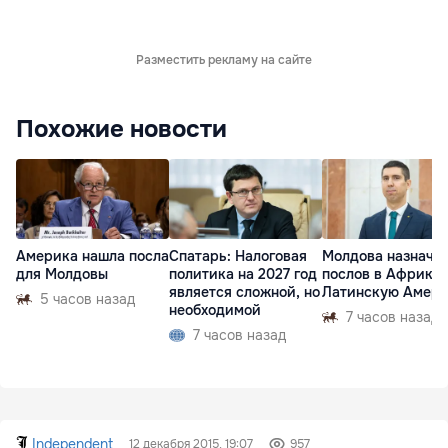
Разместить рекламу на сайте
Похожие новости
Америка нашла посла
Спатарь: Налоговая
Молдова назначи
для Молдовы
политика на 2027 год
послов в Африку 
является сложной, но
Латинскую Амер
5 часов назад
необходимой
7 часов назад
7 часов назад
Independent
12 декабря 2015, 19:07
957