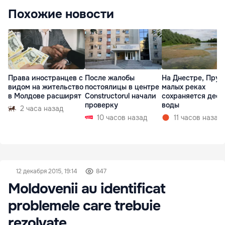
Похожие новости
Права иностранцев с
После жалобы
На Днестре, Прут
видом на жительство
постоялицы в центре
малых реках
в Молдове расширят
Constructorul начали
сохраняется деф
проверку
воды
2 часа назад
10 часов назад
11 часов назад
12 декабря 2015, 19:14
847
Moldovenii au identificat
problemele care trebuie
rezolvate