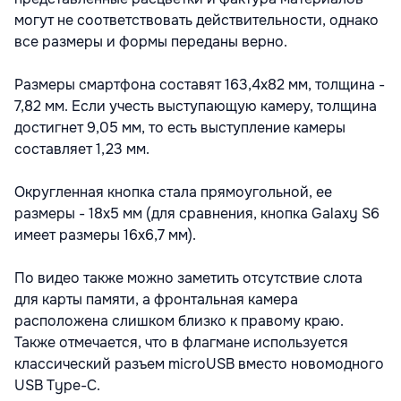
могут не соответствовать действительности, однако
все размеры и формы переданы верно.
Размеры смартфона составят 163,4х82 мм, толщина -
7,82 мм. Если учесть выступающую камеру, толщина
достигнет 9,05 мм, то есть выступление камеры
составляет 1,23 мм.
Округленная кнопка стала прямоугольной, ее
размеры - 18х5 мм (для сравнения, кнопка Galaxy S6
имеет размеры 16х6,7 мм).
По видео также можно заметить отсутствие слота
для карты памяти, а фронтальная камера
расположена слишком близко к правому краю.
Также отмечается, что в флагмане используется
классический разъем microUSB вместо новомодного
USB Type-C.