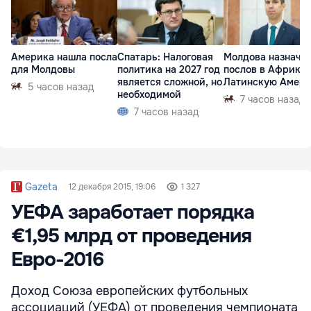
Америка нашла посла
Спатарь: Налоговая
Молдова назначи
для Молдовы
политика на 2027 год
послов в Африку 
является сложной, но
Латинскую Амер
5 часов назад
необходимой
7 часов назад
7 часов назад
Gazeta
12 декабря 2015, 19:06
1 327
УЕФА заработает порядка
€1,95 млрд от проведения
Евро-2016
Доход Союза европейских футбольных
ассоциаций (УЕФА) от проведения чемпионата