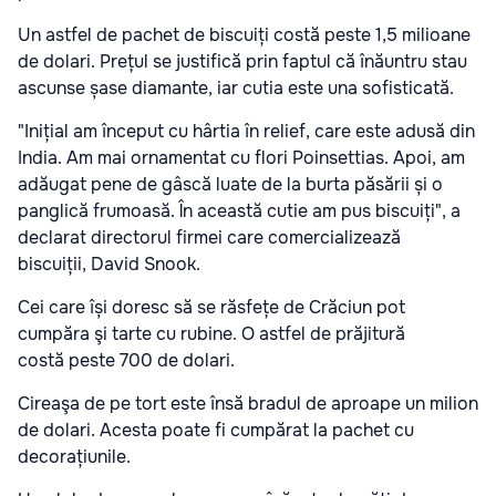
Un astfel de pachet de biscuiți costă peste 1,5 milioane
de dolari. Prețul se justifică prin faptul că înăuntru stau
ascunse șase diamante, iar cutia este una sofisticată.
"Inițial am început cu hârtia în relief, care este adusă din
India. Am mai ornamentat cu flori Poinsettias. Apoi, am
adăugat pene de gâscă luate de la burta păsării și o
panglică frumoasă. În această cutie am pus biscuiți", a
declarat directorul firmei care comercializează
biscuiții, David Snook.
Cei care își doresc să se răsfețe de Crăciun pot
cumpăra şi tarte cu rubine. O astfel de prăjitură
costă peste 700 de dolari.
Cireaşa de pe tort este însă bradul de aproape un milion
de dolari. Acesta poate fi cumpărat la pachet cu
decorațiunile.