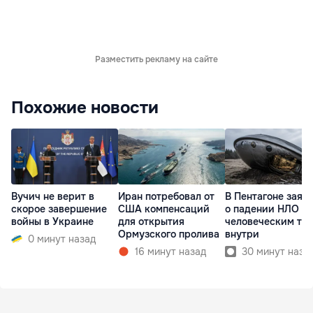
Разместить рекламу на сайте
Похожие новости
Вучич не верит в
Иран потребовал от
В Пентагоне заяв
скорое завершение
США компенсаций
о падении НЛО с
войны в Украине
для открытия
человеческим те
Ормузского пролива
внутри
0 минут назад
16 минут назад
30 минут наза