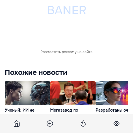
Разместить рекламу на сайте
Похожие новости
Ученый: ИИ не
Мегазавод по
Разработаны очки
способен превзойти
производству чипов
расширяющие
человека и опасен
в Техасе обойдется
зрение до
именно этим
SpaceX в 16,8
инфракрасного
миллиардов
диапазона