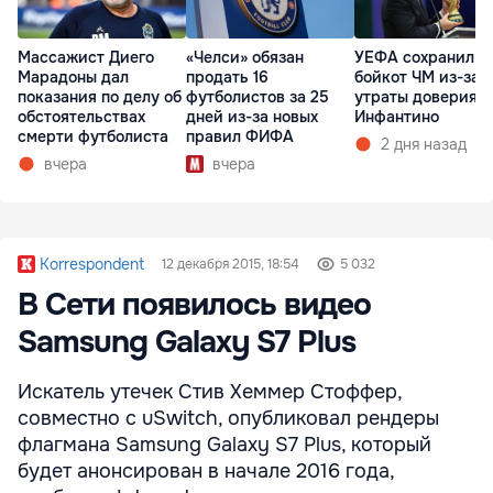
Массажист Диего
«Челси» обязан
УЕФА сохранил
Марадоны дал
продать 16
бойкот ЧМ из-за
показания по делу об
футболистов за 25
утраты доверия к
обстоятельствах
дней из-за новых
Инфантино
смерти футболиста
правил ФИФА
2 дня назад
вчера
вчера
Korrespondent
12 декабря 2015, 18:54
5 032
В Сети появилось видео
Samsung Galaxy S7 Plus
Искатель утечек Стив Хеммер Стоффер,
совместно с uSwitch, опубликовал рендеры
флагмана Samsung Galaxy S7 Plus, который
будет анонсирован в начале 2016 года,