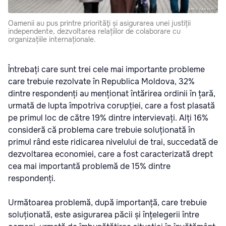
Oamenii au pus printre priorităţi și asigurarea unei justiții
independente, dezvoltarea relațiilor de colaborare cu
organizațiile internaționale.
Întrebați care sunt trei cele mai importante probleme
care trebuie rezolvate în Republica Moldova, 32%
dintre respondenți au menționat întărirea ordinii în țară,
urmată de lupta împotriva corupției, care a fost plasată
pe primul loc de către 19% dintre intervievați. Alți 16%
consideră că problema care trebuie soluționată în
primul rând este ridicarea nivelului de trai, succedată de
dezvoltarea economiei, care a fost caracterizată drept
cea mai importantă problemă de 15% dintre
respondenți.
Următoarea problemă, după importanță, care trebuie
soluționată, este asigurarea păcii și înțelegerii între