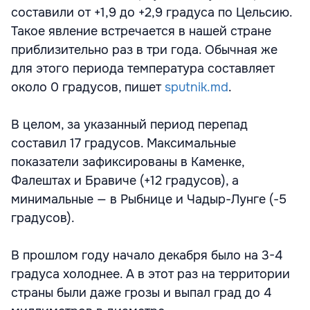
составили от +1,9 до +2,9 градуса по Цельсию.
Такое явление встречается в нашей стране
приблизительно раз в три года. Обычная же
для этого периода температура составляет
около 0 градусов, пишет
sputnik.md
.
В целом, за указанный период перепад
составил 17 градусов. Максимальные
показатели зафиксированы в Каменке,
Фалештах и Бравиче (+12 градусов), а
минимальные — в Рыбнице и Чадыр-Лунге (-5
градусов).
В прошлом году начало декабря было на 3-4
градуса холоднее. А в этот раз на территории
страны были даже грозы и выпал град до 4