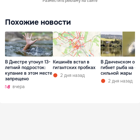
Разместить рекламу на сайте
Похожие новости
В Днестре утонул 13-
Кишинёв встал в
В Данченском озе
летний подросток:
гигантских пробках
гибнет рыба на ф
купание в этом месте
сильной жары
2 дня назад
запрещено
2 дня назад
вчера