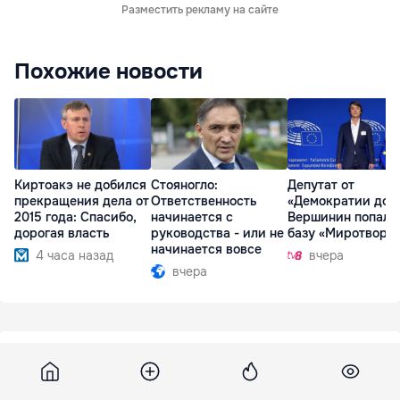
Разместить рекламу на сайте
Похожие новости
Киртоакэ не добился
Стояногло:
Депутат от
прекращения дела от
Ответственность
«Демократии дом
2015 года: Спасибо,
начинается с
Вершинин попал 
дорогая власть
руководства - или не
базу «Миротворц
начинается вовсе
4 часа назад
вчера
вчера
Publika
29 декабря 2015, 15:02
714
Atac sinucigaș în Pakistan. Cel