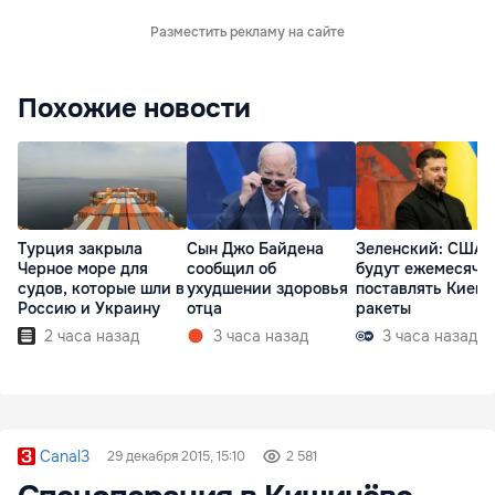
Разместить рекламу на сайте
Похожие новости
Турция закрыла
Сын Джо Байдена
Зеленский: США
Черное море для
сообщил об
будут ежемесячн
судов, которые шли в
ухудшении здоровья
поставлять Киеву
Россию и Украину
отца
ракеты
2 часа назад
3 часа назад
3 часа назад
Canal3
29 декабря 2015, 15:10
2 581