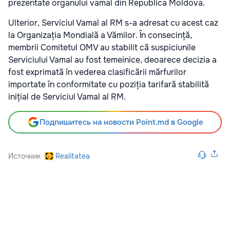
prezentate organului vamal din Republica Moldova.
Ulterior, Serviciul Vamal al RM s-a adresat cu acest caz
la Organizația Mondială a Vămilor. În consecință,
membrii Comitetul OMV au stabilit că suspiciunile
Serviciului Vamal au fost temeinice, deoarece decizia a
fost exprimată în vederea clasificării mărfurilor
importate în conformitate cu poziția tarifară stabilită
inițial de Serviciul Vamal al RM.
Подпишитесь на новости Point.md в Google
Источник
Realitatea