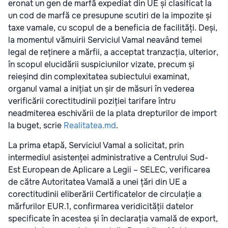
eronat un gen de marfă expediat din UE și clasificat la
un cod de marfă ce presupune scutiri de la impozite și
taxe vamale, cu scopul de a beneficia de facilități. Deși,
la momentul vămuirii Serviciul Vamal neavând temei
legal de reținere a mărfii, a acceptat tranzacția, ulterior,
în scopul elucidării suspiciunilor vizate, precum și
reieșind din complexitatea subiectului examinat,
organul vamal a inițiat un șir de măsuri în vederea
verificării corectitudinii poziției tarifare întru
neadmiterea eschivării de la plata drepturilor de import
la buget, scrie
Realitatea.md
.
La prima etapă, Serviciul Vamal a solicitat, prin
intermediul asistenței administrative a Centrului Sud-
Est European de Aplicare a Legii – SELEC, verificarea
de către Autoritatea Vamală a unei țări din UE a
corectitudinii eliberării Certificatelor de circulație a
mărfurilor EUR.1, confirmarea veridicității datelor
specificate în acestea și în declarația vamală de export,