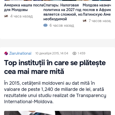
Америка нашла посла
Спатарь: Налоговая
Молдова назначи
для Молдовы
политика на 2027 год
послов в Африку 
является сложной, но
Латинскую Амер
4 часа назад
необходимой
7 часов назад
6 часов назад
Ziarulnational
10 декабря 2015, 14:04
1 459
Top instituții în care se plătește
cea mai mare mită
În 2015, cetățenii moldoveni au dat mită în
valoare de peste 1,240 de miliarde de lei, arată
rezultatele unui studiu realizat de Transparency
International-Moldova.