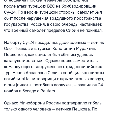
Отношения Москвы и Анкары обострились
после атаки турецких ВВС на бомбардировщик
Су-24. По версии турецкой стороны, самолет был
сбит после нарушения воздушного пространства
государства. Россия, в свою очередь, настаивает,
что военный самолет пределов Сирии не покидал.
На борту Су-24 находились двое военных — летчик
Олег Пешков и штурман Константин Мурахтин.
После того, как самолет был сбит им удалось
катапультироваться. Однако после заместитель
командующего вооруженным отрядом сирийских
туркменов Алпаслана Селика сообщил, что пилоты
погибли. «Наши товарищи открыли огонь в воздух,
и они [пилоты] погибли в воздухе», — заявил он 24
ноября в беседе с Reuters.
Однако Минобороны России подтвердило гибель
только одного человека — летчика Пешкова. По