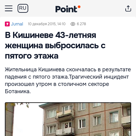
RU
Jurnal
10 декабря 2015, 14:10
6 278
В Кишиневе 43-летняя
женщина выбросилась с
пятого этажа
Жительница Кишинева скончалась в результате
падения с пятого этажа.Трагический инцидент
произошел утром в столичном секторе
Ботаника.