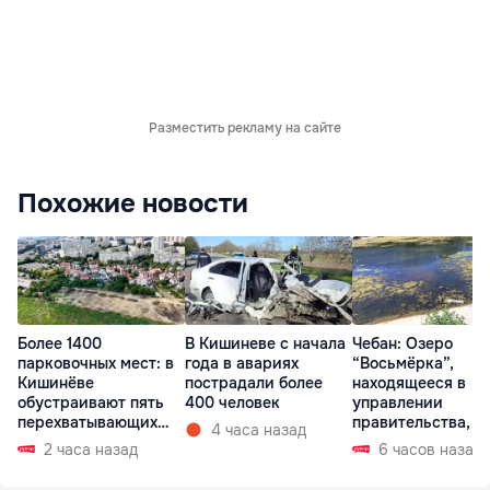
Разместить рекламу на сайте
Похожие новости
Более 1400
В Кишиневе с начала
Чебан: Озеро
парковочных мест: в
года в авариях
“Восьмёрка”,
Кишинёве
пострадали более
находящееся в
обустраивают пять
400 человек
управлении
перехватывающих
правительства, в
4 часа назад
парковок
запустении
2 часа назад
6 часов назад