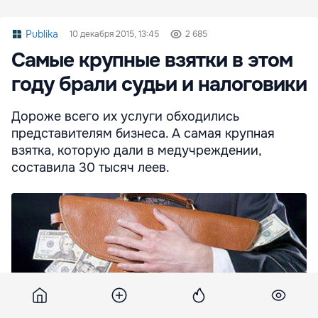
Publika
10 декабря 2015, 13:45
2 685
Самые крупные взятки в этом
году брали судьи и налоговики
Дороже всего их услуги обходились
представителям бизнеса. А самая крупная
взятка, которую дали в медучреждении,
составила 30 тысяч леев.