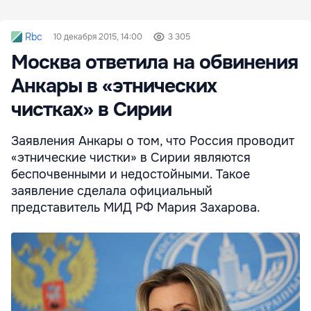
Rbc
10 декабря 2015, 14:00
3 305
Москва ответила на обвинения
Анкары в «этнических
чистках» в Сирии
Заявления Анкары о том, что Россия проводит
«этнические чистки» в Сирии являются
беспочвенными и недостойными. Такое
заявление сделала официальный
представитель МИД РФ Мария Захарова.