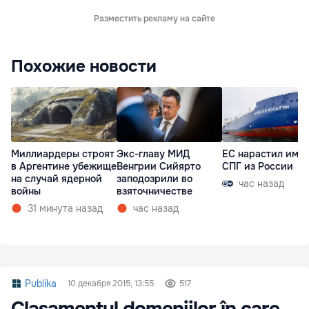
Разместить рекламу на сайте
Похожие новости
Миллиардеры строят
Экс-главу МИД
ЕС нарастил имп
в Аргентине убежище
Венгрии Сийярто
СПГ из России
на случай ядерной
заподозрили во
час назад
войны
взяточничестве
31 минута назад
час назад
Publika
10 декабря 2015, 13:55
517
Clasamentul domeniilor în care