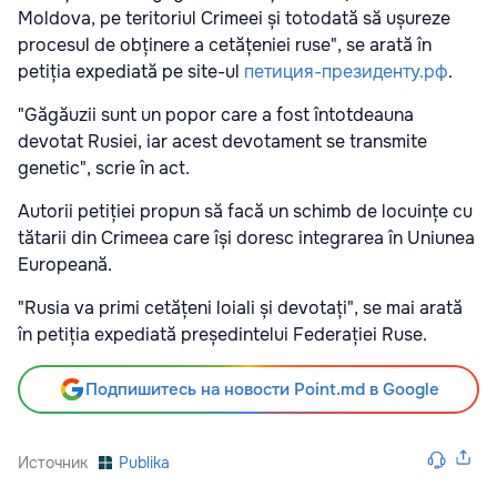
Moldova, pe teritoriul Crimeei și totodată să ușureze
procesul de obținere a cetățeniei ruse", se arată în
petiția expediată pe site-ul
петиция-президенту.рф
.
"Găgăuzii sunt un popor care a fost întotdeauna
devotat Rusiei, iar acest devotament se transmite
genetic", scrie în act.
Autorii petiției propun să facă un schimb de locuințe cu
tătarii din Crimeea care își doresc integrarea în Uniunea
Europeană.
"Rusia va primi cetățeni loiali și devotați", se mai arată
în petiția expediată președintelui Federației Ruse.
Подпишитесь на новости Point.md в Google
Источник
Publika