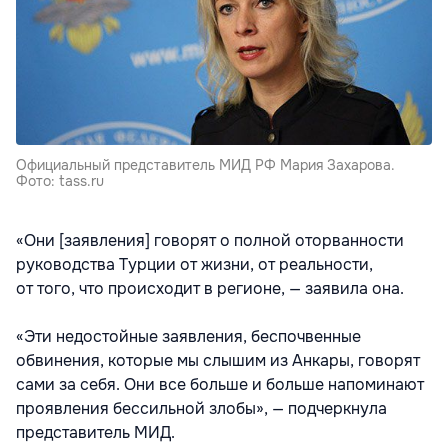
Официальный представитель МИД РФ Мария Захарова.
Фото: tass.ru
«Они [заявления] говорят о полной оторванности
руководства Турции от жизни, от реальности,
от того, что происходит в регионе, — заявила она.
«Эти недостойные заявления, беспочвенные
обвинения, которые мы слышим из Анкары, говорят
сами за себя. Они все больше и больше напоминают
проявления бессильной злобы», — подчеркнула
представитель МИД.