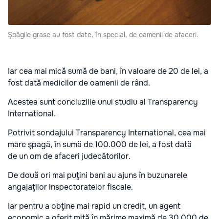
Şpăgile grase au fost date, în special, de oamenii de afaceri.
Iar cea mai mică sumă de bani, în valoare de 20 de lei, a
fost dată medicilor de oamenii de rând.
Acestea sunt concluziile unui studiu al Transparency
International.
Potrivit sondajului Transparency International, cea mai
mare şpagă, în sumă de 100.000 de lei, a fost dată
de un om de afaceri judecătorilor.
De două ori mai puţini bani au ajuns în buzunarele
angajaţilor inspectoratelor fiscale.
Iar pentru a obţine mai rapid un credit, un agent
economic a oferit mită în mărime maximă de 30.000 de