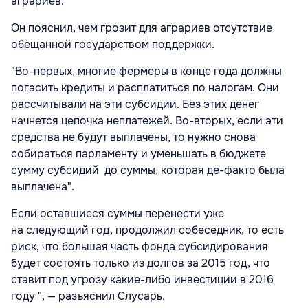
аграриев.
Он пояснил, чем грозит для аграриев отсутствие
обещанной государством поддержки.
"Во-первых, многие фермеры в конце года должны
погасить кредиты и расплатиться по налогам. Они
рассчитывали на эти субсидии. Без этих денег
начнется цепочка неплатежей. Во-вторых, если эти
средства не будут выплачены, то нужно снова
собираться парламенту и уменьшать в бюджете
сумму субсидий до суммы, которая де-факто была
выплачена".
Если оставшиеся суммы перенести уже
на следующий год, продолжил собеседник, то есть
риск, что большая часть фонда субсидирования
будет состоять только из долгов за 2015 год, что
ставит под угрозу какие-либо инвестиции в 2016
году ", — разъяснил Слусарь.