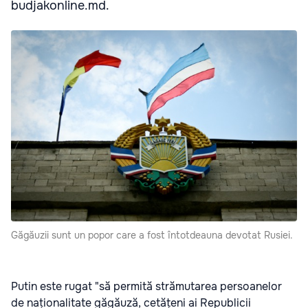
budjakonline.md.
Găgăuzii sunt un popor care a fost întotdeauna devotat Rusiei.
Putin este rugat "să permită strămutarea persoanelor
de naționalitate găgăuză, cetățeni ai Republicii