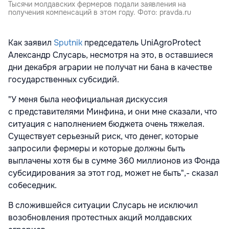
Тысячи молдавских фермеров подали заявления на
получения компенсаций в этом году. Фото: pravda.ru
Как заявил
Sputnik
председатель UniAgroProtect
Александр Слусарь, несмотря на это, в оставшиеся
дни декабря аграрии не получат ни бана в качестве
государственных субсидий.
"У меня была неофициальная дискуссия
с представителями Минфина, и они мне сказали, что
ситуация с наполнением бюджета очень тяжелая.
Существует серьезный риск, что денег, которые
запросили фермеры и которые должны быть
выплачены хотя бы в сумме 360 миллионов из Фонда
субсидирования за этот год, может не быть",- сказал
собеседник.
В сложившейся ситуации Слусарь не исключил
возобновления протестных акций молдавских