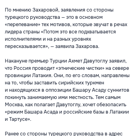
По мнению Захаровой, заявления со сторо​ны
турецкого руководства — это в основном
«перепевание» тех мотивов, которые звучат в речах
лидера страны «Потом это все подхватывается
исполнителями и на разных уровнях
пересказывается», — заявила Захарова.
Накануне премьер Турции Ахмет Давутоглу заявил,
что Россия проводит «этнические чистки» на севере
провинции Латакия. Они, по его словам, направлены
на то, чтобы заставить сирийских туркмен
и находящихся в оппозиции Башару Асаду суннитов
покинуть занимаемую ими местность. Тем самым
Москва, как полагает Давутоглу, хочет обезопасить
«режим Башара Асада и российские базы в Латакии
и Тартусе».
Ранее со стороны турецкого руководства в адрес