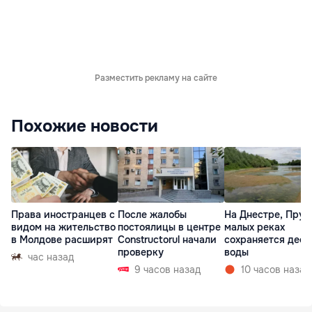
Разместить рекламу на сайте
Похожие новости
Права иностранцев с
После жалобы
На Днестре, Прут
видом на жительство
постоялицы в центре
малых реках
в Молдове расширят
Constructorul начали
сохраняется деф
проверку
воды
час назад
9 часов назад
10 часов назад