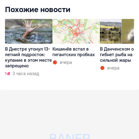
Похожие новости
В Днестре утонул 13-
Кишинёв встал в
В Данченском озе
летний подросток:
гигантских пробках
гибнет рыба на ф
купание в этом месте
сильной жары
вчера
запрещено
вчера
3 часа назад