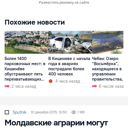
Разместить рекламу на сайте
Похожие новости
Более 1400
В Кишиневе с начала
Чебан: Озеро
парковочных мест: в
года в авариях
“Восьмёрка”,
Кишинёве
пострадали более
находящееся в
обустраивают пять
400 человек
управлении
перехватывающих
правительства, в
4 часа назад
парковок
запустении
2 часа назад
6 часов назад
Sputnik
10 декабря 2015, 13:50
1 189
Молдавские аграрии могут