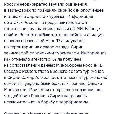
России неоднократно звучали обвинения
в авиаударах по позициям сирийский ополченцев
и атаках на сирийских туркмен. Информация
об атаках России на представителей этой
этнической группы появлялась и в СМИ. В конце
ноября Reuters сообщил, что российская авиация
нанесла по меньшей мере 17 авиаударов
по территории на северо-западе Сирии,
занимаемой сирийскими туркменами. Информация,
как отмечало агентство, была получена
на сопоставлении данных Минобороны России. В
беседе с Reuters глава Высшего совета туркменов
в Сирии Самир Ало заявил, что тысячи туркменских
семей вынуждены были бежать к границе. Однако
Москва эти обвинения отвергала и подчеркивала,
что действия России в Сирии направлены
исключительно на борьбу с террористами.