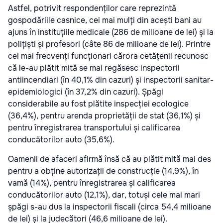
Astfel, potrivit respondenților care reprezintă
gospodăriile casnice, cei mai mulți din acești bani au
ajuns în instituțiile medicale (286 de milioane de lei) și la
polițiști și profesori (câte 86 de milioane de lei). Printre
cei mai frecvenți funcționari cărora cetățenii recunosc
că le-au plătit mită se mai regăsesc inspectorii
antiincendiari (în 40,1% din cazuri) și inspectorii sanitar-
epidemiologici (în 37,2% din cazuri). Șpăgi
considerabile au fost plătite inspecției ecologice
(36,4%), pentru arenda proprietății de stat (36,1%) și
pentru înregistrarea transportului și calificarea
conducătorilor auto (35,6%).
Oamenii de afaceri afirmă însă că au plătit mită mai des
pentru a obține autorizații de construcție (14,9%), în
vamă (14%), pentru înregistrarea și calificarea
conducătorilor auto (12,1%), dar, totuși cele mai mari
șpăgi s-au dus la inspectorii fiscali (circa 54,4 milioane
de lei) și la judecători (46,6 milioane de lei).