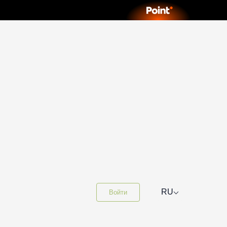
⌵
RU
Войти