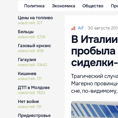
Политика
Экономика
Общество
Пр
Цены на топливо
новостей:
377
30 августа 201
Aif
Бельцы
В Италии
новостей:
5726
Газовый кризис
пробыла 
новостей:
408
сиделки
Гагаузия
новостей:
10842
Кишинев
Трагический случа
новостей:
771
Магерно провинци
ДТП в Молдове
сне, по-видимому,
новостей:
7823
Нет войне
новостей:
131
Приднестровье