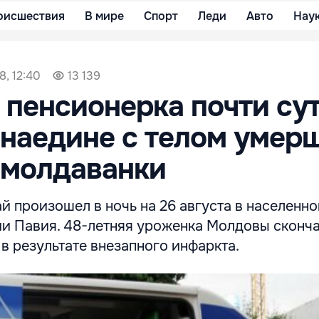
оисшествия
В мире
Спорт
Леди
Авто
Нау
8, 12:40
13 139
 пенсионерка почти су
наедине с телом умер
-молдаванки
й произошел в ночь на 26 августа в населенно
и Павия. 48-летняя уроженка Молдовы сконча
 в результате внезапного инфаркта.