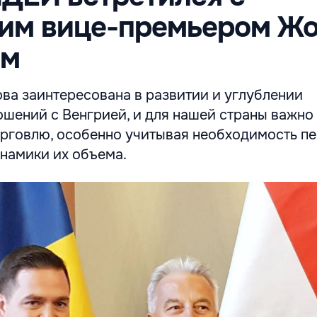
ким вице-премьером Ж
ом
ва заинтересована в развитии и углублении
ошений с Венгрией, и для нашей страны важно
орговлю, особенно учитывая необходимость п
намики их объема.