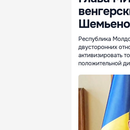
венгерс
Шемьен
Республика Молдо
двусторонних отн
активизировать т
положительной ди