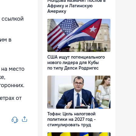
Молдова назначит послов в
Африку и Латинскую
Америку
 ссылкой
им в
США ищут потенциального
нового лидера для Кубы
по типу Делси Родригес
 на место
е,
торонних.
етрах от
Тофан: Цель налоговой
политики на 2027 год -
стимулировать труд