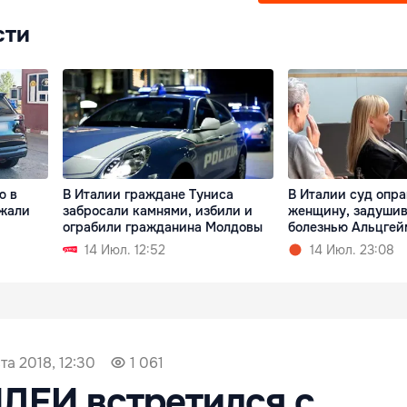
сти
ю в
В Италии граждане Туниса
В Италии суд опр
ржали
забросали камнями, избили и
женщину, задушив
ограбили гражданина Молдовы
болезнью Альцгей
14 Июл. 12:52
14 Июл. 23:08
та 2018, 12:30
1 061
ДЕИ встретился с