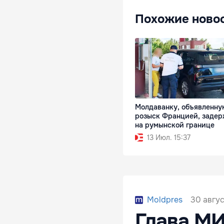
Похожие ново
Молдаванку, объявленну
розыск Францией, заде
на румынской границе
13 Июл. 15:37
30 авгус
Moldpres
Глава МИ