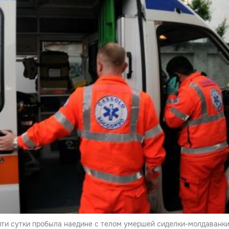
чти сутки пробыла наедине с телом умершей сиделки-молдаванки