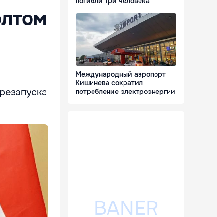
погибли три человека
олтом
Международный аэропорт
Кишинева сократил
ерезапуска
потребление электроэнергии