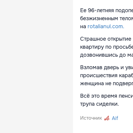
Ее 96-летняя подопе
безжизненным телом
на
rotalianul.com.
Страшное открытие
квартиру по просьбе
дозвонившись до ма
Взломав дверь и ув
происшествия караби
женщина не подверг
Всё это время пенс
трупа сиделки.
Источник
Aif