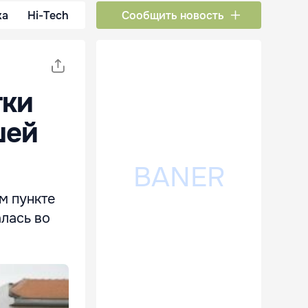
ка
Hi-Tech
Сообщить новость
тки
шей
м пункте
лась во