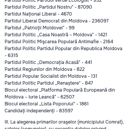
Partidul Politic Partidul Verde Ecologist - 932
Partidul Politic „Partidul Nostru" - 87090
Partidul Național Liberal - 4670
Partidul Liberal Democrat din Moldova - 236097
Partidul „Patrioţii Moldovei" - 99
Partidul Politic „Casa Noastră – Moldova" - 1421
Partidul Politic Mişcarea Populară Antimafie - 2164
Partidul Politic Partidul Popular din Republica Moldova
- 6315
Partidul Politic „Democrația Acasă" - 441
Partidul Regiunilor din Moldova - 822
Partidul Popular Socialist din Moldova - 131
Partidul Politic Partidul „Renaștere" - 847
Blocul electoral „Platforma Populară Europeană din
Moldova – Iurie Leancă" - 62507
Blocul electoral „Lista Poporului" - 1861
Candidați independenți - 83597
III. La alegerea primarilor oraşelor (municipiului Comrat),
satelor (comunelor), cu excepția datelor privind