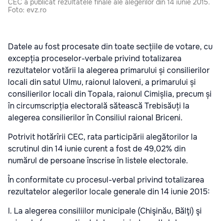
CEC a publicat rezultatele finale ale alegerilor din 14 iunie 2015.
Foto: evz.ro
Datele au fost procesate din toate secțiile de votare, cu
excepția proceselor-verbale privind totalizarea
rezultatelor votării la alegerea primarului și consilierilor
locali din satul Ulmu, raionul Ialoveni, a primarului și
consilierilor locali din Topala, raionul Cimișlia, precum și
în circumscripția electorală sătească Trebisăuți la
alegerea consilierilor în Consiliul raional Briceni.
Potrivit hotărîrii CEC, rata participării alegătorilor la
scrutinul din 14 iunie curent a fost de 49,02% din
numărul de persoane înscrise în listele electorale.
În conformitate cu procesul-verbal privind totalizarea
rezultatelor alegerilor locale generale din 14 iunie 2015:
I. La alegerea consiliilor municipale (Chişinău, Bălţi) şi