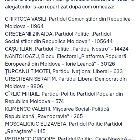
alegătorilor s-au repartizat după cum urmează:
CHIRTOCA VASILI, Partidul Comuniştilor din Republica
Moldova - 11964
GRECEANÎI ZINAIDA, Partidul Politic ,,Partidul
Socialiștilor din Republica Moldova'' - 105644
CAȘU ILIAN, Partidul Politic „Partidul Nostru" - 14424
NANTOI OAZU, Blocul Electoral „Platforma Populară
Europeană din Moldova – Iurie Leancă" - 30126
ȚURCANU TIMOTEI, Partidul Național Liberal - 633
URECHEAN SERAFIM, Partidul Liberal Democrat din
Moldova - 8806
CÎRLIG MIHAIL, Partidul Politic Partidul Popular din
Republica Moldova - 574
KLIMENCO VALERII, Mişcarea Social-Politică
Republicană „Ravnopravie" - 265
MOSCALICIUC ELIZAVETA, Partidul Politic Partidul
„Renaştere" - 145
PETRENCO GRIGORE, Partidul Politic „Casa Noastră –