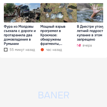
Фура из Молдовы
Мощный взрыв
В Днестре утонул 
съехала с дороги и
прогремел в
летний подросток
протаранила два
Крокмазе:
купание в этом м
домовладения в
обнаружены
запрещено
Румынии
фрагменты,
вчера
предположительно,
55 минут назад
час назад
дрона