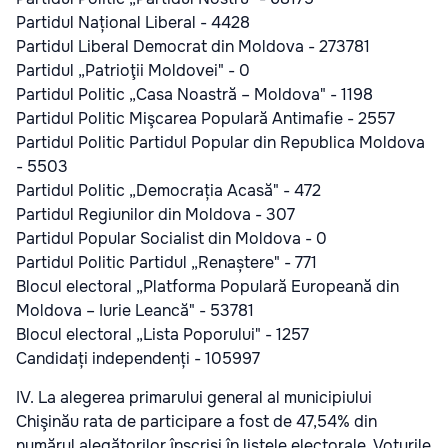
Partidul Național Liberal - 4428
Partidul Liberal Democrat din Moldova - 273781
Partidul „Patrioţii Moldovei" - 0
Partidul Politic „Casa Noastră – Moldova" - 1198
Partidul Politic Mişcarea Populară Antimafie - 2557
Partidul Politic Partidul Popular din Republica Moldova
- 5503
Partidul Politic „Democrația Acasă" - 472
Partidul Regiunilor din Moldova - 307
Partidul Popular Socialist din Moldova - 0
Partidul Politic Partidul „Renaștere" - 771
Blocul electoral „Platforma Populară Europeană din
Moldova – Iurie Leancă" - 53781
Blocul electoral „Lista Poporului" - 1257
Candidați independenți - 105997
IV. La alegerea primarului general al municipiului
Chişinău rata de participare a fost de 47,54% din
numărul alegătorilor înscrişi în listele electorale. Voturile