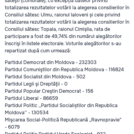
săteşti (comunale), cu excepția datelor privind
totalizarea rezultatelor votării la alegerea consilierilor în
Consiliul sătesc Ulmu, raionul Ialoveni și cele privind
totalizarea rezultatelor votării la alegerea consilierilor în
Consiliul sătesc Topala, raionul Cimișlia, rata de
participare a fost de 49,74% din numărul alegătorilor
înscrişi în listele electorale. Voturile alegătorilor s-au
repartizat după cum urmează:
Partidul Democrat din Moldova - 232303
Partidul Comuniştilor din Republica Moldova - 116824
Partidul Socialist din Moldova - 502
Partidul Legii şi Dreptăţii - 0
Partidul Popular Creştin Democrat - 156
Partidul Liberal - 86659
Partidul Politic ,,Partidul Socialiștilor din Republica
Moldova'' - 130534
Mişcarea Social-Politică Republicană „Ravnopravie"
- 6079