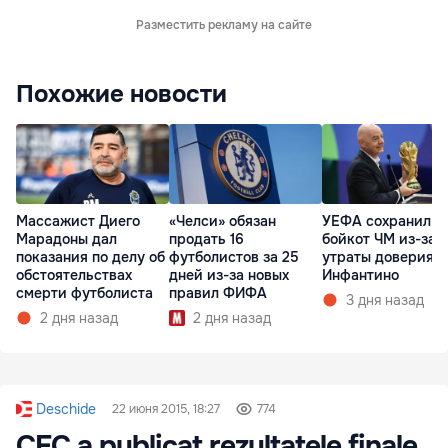
Разместить рекламу на сайте
Похожие новости
Массажист Диего
«Челси» обязан
УЕФА сохранил
Марадоны дал
продать 16
бойкот ЧМ из-за
показания по делу об
футболистов за 25
утраты доверия к
обстоятельствах
дней из-за новых
Инфантино
смерти футболиста
правил ФИФА
3 дня назад
2 дня назад
2 дня назад
Deschide
22 июня 2015, 18:27
774
CEC a publicat rezultatele finale