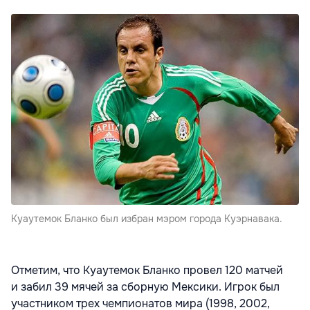
Куаутемок Бланко был избран мэром города Куэрнавака.
Отметим, что Куаутемок Бланко провел 120 матчей
и забил 39 мячей за сборную Мексики. Игрок был
участником трех чемпионатов мира (1998, 2002,