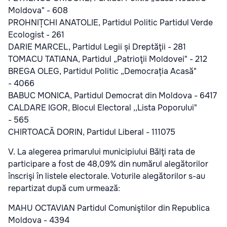
Moldova" - 608
PROHNIȚCHI ANATOLIE, Partidul Politic Partidul Verde
Ecologist - 261
DARIE MARCEL, Partidul Legii și Dreptăţii - 281
TOMACU TATIANA, Partidul „Patrioţii Moldovei" - 212
BREGA OLEG, Partidul Politic „Democrația Acasă"
- 4066
BABUC MONICA, Partidul Democrat din Moldova - 6417
CALDARE IGOR, Blocul Electoral ,,Lista Poporului"
- 565
CHIRTOACĂ DORIN, Partidul Liberal - 111075
V. La alegerea primarului municipiului Bălţi rata de
participare a fost de 48,09% din numărul alegătorilor
înscrişi în listele electorale. Voturile alegătorilor s-au
repartizat după cum urmează:
MAHU OCTAVIAN Partidul Comuniştilor din Republica
Moldova - 4394