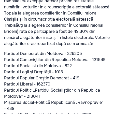
raionale (cu excepția datelor privind rezultatele
numărării voturilor în circumscripția electorală sătească
Topala la alegerea consilierilor în Consiliul raional
Cimișlia și în circumscripția electorală sătească
Trebisăuți la alegerea consilierilor în Consiliul raional
Briceni) rata de participare a fost de 49,30% din
numărul alegătorilor înscrişi în listele electorale. Voturile
alegătorilor s-au repartizat după cum urmează:
Partidul Democrat din Moldova - 226205
Partidul Comuniştilor din Republica Moldova - 131549
Partidul Socialist din Moldova - 822
Partidul Legii şi Dreptăţii - 1013
Partidul Popular Creştin Democrat - 419
Partidul Liberal - 162370
Partidul Politic ,,Partidul Socialiștilor din Republica
Moldova'' - 213041
Mişcarea Social-Politică Republicană „Ravnopravie"
- 439