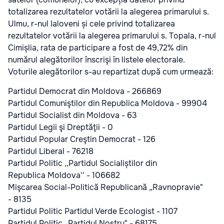
totalizarea rezultatelor votării la alegerea primarului s.
Ulmu, r-nul Ialoveni și cele privind totalizarea
rezultatelor votării la alegerea primarului s. Topala, r-nul
Cimișlia, rata de participare a fost de 49,72% din
numărul alegătorilor înscrişi în listele electorale.
Voturile alegătorilor s-au repartizat după cum urmează:
Partidul Democrat din Moldova - 266869
Partidul Comuniştilor din Republica Moldova - 99904
Partidul Socialist din Moldova - 63
Partidul Legii şi Dreptăţii - 0
Partidul Popular Creştin Democrat - 126
Partidul Liberal - 76218
Partidul Politic ,,Partidul Socialiștilor din
Republica Moldova'' - 106682
Mişcarea Social-Politică Republicană „Ravnopravie"
- 8135
Partidul Politic Partidul Verde Ecologist - 1107
Partidul Politic „Partidul Nostru" - 68175