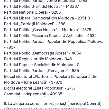
Partidul Politic Partidul Verde Ecologist - 1293
Partidul Politic „Partidul Nostru" - 143387
Partidul Național Liberal - 9206
Partidul Liberal Democrat din Moldova - 235113
Partidul „Patrioţii Moldovei" - 388
Partidul Politic „Casa Noastră – Moldova" - 1378
Partidul Politic Mişcarea Populară Antimafie - 4632
Partidul Politic Partidul Popular din Republica Moldova
- 7997
Partidul Politic „Democrația Acasă" - 4054
Partidul Regiunilor din Moldova - 346
Partidul Popular Socialist din Moldova - 0
Partidul Politic Partidul „Renaștere" - 985
Blocul electoral „Platforma Populară Europeană din
Moldova – Iurie Leancă" - 97879
Blocul electoral „Lista Poporului" - 2737
Candidați independenți - 40985
II. La alegerea consiliilor orăşeneşti(municipal Comrat),