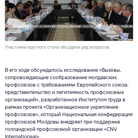
Участники круглого стола обсудили ряд вопросов.
В его ходе обсуждалось исследова­ние «Вызовы,
сопровождающие со­образование молдавских
профсою­зов с требованиями Европейского союза:
представительство и леги­тимность профсоюзных
организа­ций», разработанное Институтом труда в
рамках проекта «Организа­ционное укрепление
профсоюзов», который Национальная конфеде­рация
профсоюзов Молдовы вне­дряет при поддержке
голландской профсоюзной организации «CNV
Internationaal».