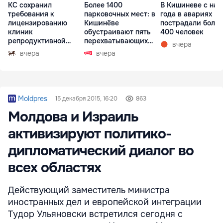
КС сохранил
Более 1400
В Кишиневе с нач
требования к
парковочных мест: в
года в авариях
лицензированию
Кишинёве
пострадали более
клиник
обустраивают пять
400 человек
репродуктивной
перехватывающих
вчера
медицины
парковок
вчера
вчера
Moldpres
15 декабря 2015, 16:20
863
Молдова и Израиль
активизируют политико-
дипломатический диалог во
всех областях
Действующий заместитель министра
иностранных дел и европейской интеграции
Тудор Ульяновски встретился сегодня с