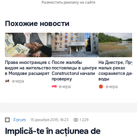
Разместить рекламу на сайте
Похожие новости
Права иностранцев с
После жалобы
На Днестре, Прут
видом на жительство
постоялицы в центре
малых реках
в Молдове расширят
Constructorul начали
сохраняется деф
проверку
воды
вчера
вчера
вчера
Forum
15 декабря 2015, 16:23
1 229
Implică-te în acțiunea de