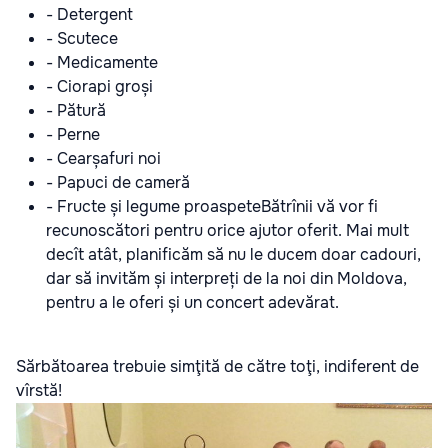
- Detergent
- Scutece
- Medicamente
- Ciorapi groși
- Pătură
- Perne
- Cearșafuri noi
- Papuci de cameră
- Fructe și legume proaspeteBătrînii vă vor fi
recunoscători pentru orice ajutor oferit. Mai mult
decît atât, planificăm să nu le ducem doar cadouri,
dar să invităm și interpreți de la noi din Moldova,
pentru a le oferi și un concert adevărat.
Sărbătoarea trebuie simţită de către toţi, indiferent de
vîrstă!