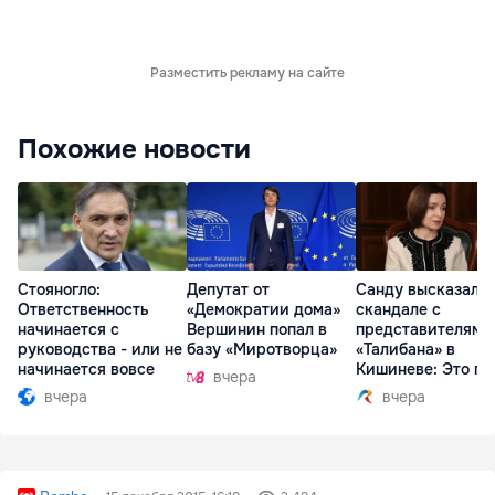
Разместить рекламу на сайте
Похожие новости
Стояногло:
Депутат от
Санду высказалас
Ответственность
«Демократии дома»
скандале с
начинается с
Вершинин попал в
представителями
руководства - или не
базу «Миротворца»
«Талибана» в
начинается вовсе
Кишиневе: Это по
вчера
вчера
вчера