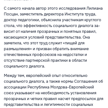
С самого начала автор этого исследова­ния Лилиана
Посцан, заместитель дирек­тора Института труда,
доктор педагогики, объяснила участникам круглого
стола, что эффективность социального диалога за­
висит от наличия прозрачных и понятных правил,
касающихся условий представи­тельства. Она
заметила, что этот труд слу­жит «пищей для
размышления» и призван обратить внимание
отечественных профсо­юзов на недостатки и
отсутствие партнер­ской практики в области
социального диа­лога.
Между тем, европейский опыт относи­тельно
социального диалога, а также нор­мы Соглашения об
ассоциации Республи­ка Молдова-Европейский
союз указывают на необходимость установления
прозрач­ных и четких правил насчет предпосылок для
представительства и легитимности со­циальных