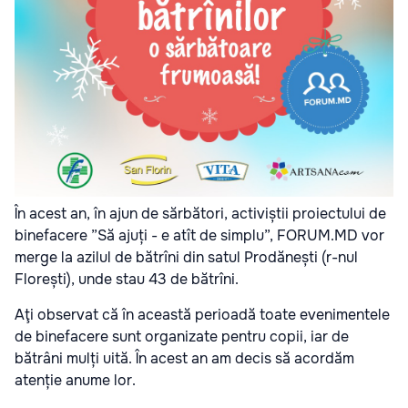
În acest an, în ajun de sărbători, activiștii proiectului de
binefacere ”Să ajuți - e atît de simplu”, FORUM.MD vor
merge la azilul de bătrîni din satul Prodănești (r-nul
Florești), unde stau 43 de bătrîni.
Aţi observat că în această perioadă toate evenimentele
de binefacere sunt organizate pentru copii, iar de
bătrâni mulți uită. În acest an am decis să acordăm
atenție anume lor.