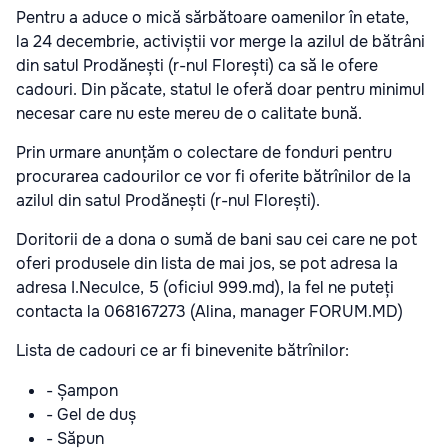
Pentru a aduce o mică sărbătoare oamenilor în etate,
la 24 decembrie, activiștii vor merge la azilul de bătrâni
din satul Prodănești (r-nul Florești) ca să le ofere
cadouri. Din păcate, statul le oferă doar pentru minimul
necesar care nu este mereu de o calitate bună.
Prin urmare anunțăm o colectare de fonduri pentru
procurarea cadourilor ce vor fi oferite bătrînilor de la
azilul din satul Prodănești (r-nul Florești).
Doritorii de a dona o sumă de bani sau cei care ne pot
oferi produsele din lista de mai jos, se pot adresa la
adresa I.Neculce, 5 (oficiul 999.md), la fel ne puteți
contacta la 068167273 (Alina, manager FORUM.MD)
Lista de cadouri ce ar fi binevenite bătrînilor:
- Șampon
- Gel de duș
- Săpun