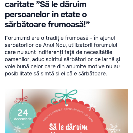
caritate ”Să le dăruim
persoanelor in etate o
sărbătoare frumoasă!”
Forum.md are o tradiție frumoasă - în ajunul
sarbătorilor de Anul Nou, utilizatorii forumului
care nu sunt indiferenți față de necesitățile
oamenilor, aduc spiritul sărbătorilor de iarnă și
voie bună celor care din anumite motive nu au
posibilitate să simtă și ei că e sărbătoare.