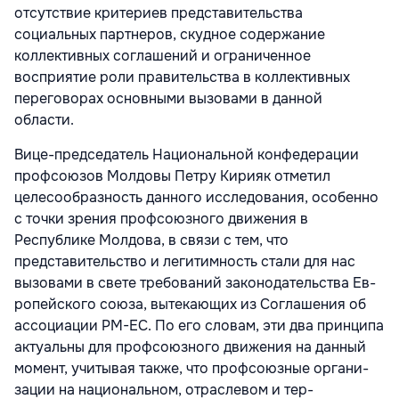
отсутствие критери­ев представительства
социальных партне­ров, скудное содержание
коллективных соглашений и ограниченное
восприятие роли правительства в коллективных
переговорах основными вызовами в данной
области.
Вице-председатель Национальной кон­федерации
профсоюзов Молдовы Петру Кирияк отметил
целесообразность дан­ного исследования, особенно
с точки зре­ния профсоюзного движения в
Республике Молдова, в связи с тем, что
представитель­ство и легитимность стали для нас
вызова­ми в свете требований законодательства Ев­
ропейского союза, вытекающих из Согла­шения об
ассоциации РМ-ЕС. По его сло­вам, эти два принципа
актуальны для профсоюзного движения на данный
момент, учитывая также, что профсоюзные органи­
зации на национальном, отраслевом и тер­