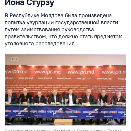
Иона Стурзу
В Республике Молдова была произведена
попытка узурпации государственной власти
путем заимствования руководства
правительством, что должно стать предметом
уголовного расследования.