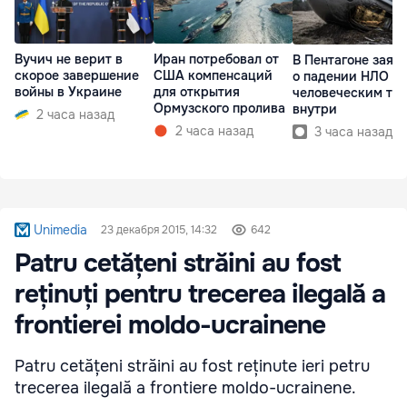
Вучич не верит в
Иран потребовал от
В Пентагоне заяв
скорое завершение
США компенсаций
о падении НЛО с
войны в Украине
для открытия
человеческим те
Ормузского пролива
внутри
2 часа назад
2 часа назад
3 часа назад
Unimedia
23 декабря 2015, 14:32
642
Patru cetățeni străini au fost
reținuți pentru trecerea ilegală a
frontierei moldo-ucrainene
Patru cetățeni străini au fost reținute ieri petru
trecerea ilegală a frontiere moldo-ucrainene.