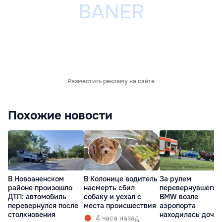
Разместить рекламу на сайте
Похожие новости
В Новоаненском
В Колонице водитель
За рулем
районе произошло
насмерть сбил
перевернувшегос
ДТП: автомобиль
собаку и уехал с
BMW возле
перевернулся после
места происшествия
аэропорта
столкновения
находилась дочь
4 часа назад