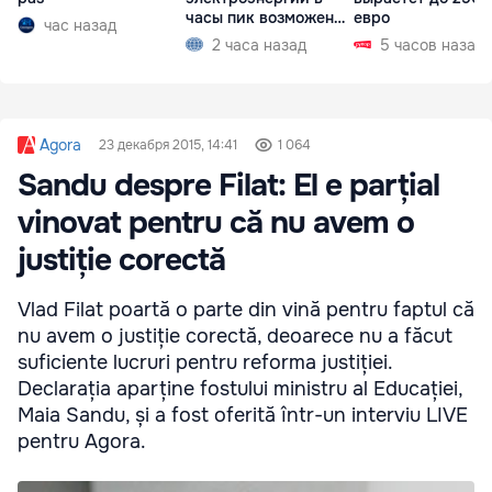
часы пик возможен
евро
час назад
рост тарифов
2 часа назад
5 часов назад
Agora
23 декабря 2015, 14:41
1 064
Sandu despre Filat: El e parțial
vinovat pentru că nu avem o
justiție corectă
Vlad Filat poartă o parte din vină pentru faptul că
nu avem o justiție corectă, deoarece nu a făcut
suficiente lucruri pentru reforma justiției.
Declarația aparține fostului ministru al Educației,
Maia Sandu, și a fost oferită într-un interviu LIVE
pentru Agora.