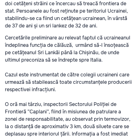
doi cetățeni străini ce încercau să treacă frontiera de
stat. Persoanele au fost reținute pe teritoriul Ucrainei,
stabilindu-se ca fiind un cetățean ucrainean, în vârstă
de 37 de ani și un sri lankez de 32 de ani.
Cercetările preliminare au relevat faptul că ucraineanul
îndeplinea funcția de călăuză, urmând să-l însoțească
pe cetățeanul Sri Lankăi până la Chișinău, de unde
ultimul preconiza să se îndrepte spre Italia.
Cazul este instrumentat de către colegii ucraineni care
urmează să stabilească toate circumstanțele producerii
respectivei infracțiuni.
O oră mai târziu, inspectorii Sectorului Poliției de
Frontieră ”Caplani”, fiind în misiunea de patrulare a
zonei de responsabilitate, au observat prin termovizor,
la o distanță de aproximativ 3 km, două siluete care se
deplasau spre interiorul țării. Informația a fost imediat