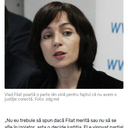
Vlad Filat poartă o parte din vină pentru faptul că nu avem o
justiție corectă. Foto: zdg.md
„Nu eu trebuie să spun dacă Filat merită sau nu să se
afle în izolator, asta o decide justiția. El e vinovat parțial