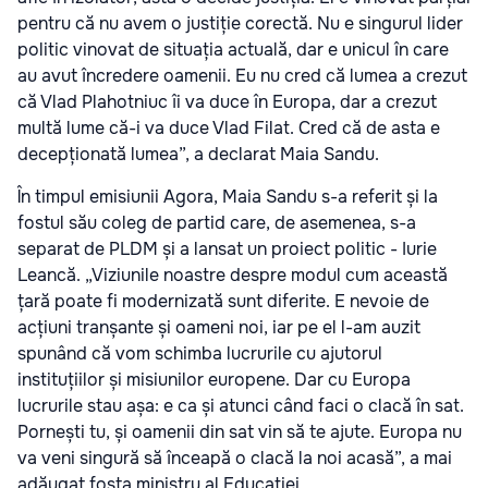
pentru că nu avem o justiție corectă. Nu e singurul lider
politic vinovat de situația actuală, dar e unicul în care
au avut încredere oamenii. Eu nu cred că lumea a crezut
că Vlad Plahotniuc îi va duce în Europa, dar a crezut
multă lume că-i va duce Vlad Filat. Cred că de asta e
decepționată lumea”, a declarat Maia Sandu.
În timpul emisiunii Agora, Maia Sandu s-a referit și la
fostul său coleg de partid care, de asemenea, s-a
separat de PLDM și a lansat un proiect politic - Iurie
Leancă. „Viziunile noastre despre modul cum această
țară poate fi modernizată sunt diferite. E nevoie de
acțiuni tranșante și oameni noi, iar pe el l-am auzit
spunând că vom schimba lucrurile cu ajutorul
instituțiilor și misiunilor europene. Dar cu Europa
lucrurile stau așa: e ca și atunci când faci o clacă în sat.
Pornești tu, și oamenii din sat vin să te ajute. Europa nu
va veni singură să înceapă o clacă la noi acasă”, a mai
adăugat fosta ministru al Educației.