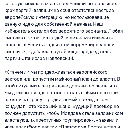
которую можно назвать преемником потерпевших
крах партий, взявших на себя ответственность за
европейскую интеграцию, но использовавшие
данную идею для собственной наживы. Наш
избиратель остался без вероятного варианта. Любая
система состоит из людей, и ее нельзя изменить,
если не заменить людей этой коррумпированной
системы», - добавил другой вице-председатель
партии Станислав Павловский.
«Станем ли мы придерживаться европейского
вектора или допустим мафиозный клан до власти. В
этой ситуации все граждане должны осознать, что
мы должны твердо противостоять любым попыткам
захватить страну. Продвигаемый президентом
кандидат - это хороший шанс. Будущий премьер не
должен допустить, чтобы Молдова стала заложником
властвующих преступных группировок», - заявил и
член политбюро партии «Платформа Достоинство и