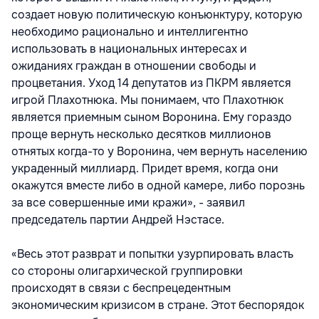
создает новую политическую конъюнктуру, которую
необходимо рационально и интеллигентно
использовать в национальных интересах и
ожиданиях граждан в отношении свободы и
процветания. Уход 14 депутатов из ПКРМ является
игрой Плахотнюка. Мы понимаем, что Плахотнюк
является приемным сыном Воронина. Ему гораздо
проще вернуть несколько десятков миллионов
отнятых когда-то у Воронина, чем вернуть населению
украденный миллиард. Придет время, когда они
окажутся вместе либо в одной камере, либо порознь
за все совершенные ими кражи», - заявил
председатель партии Андрей Нэстасе.
«Весь этот разврат и попытки узурпировать власть
со стороны олигархической группировки
происходят в связи с беспрецедентным
экономическим кризисом в стране. Этот беспорядок