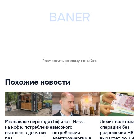
Разместить рекламу на сайте
Похожие новости
Молдаване переходят
Тофилат: Из-за
Лимит валютных
на кофе: потребление
высокого
операций без
выросло в десятки
потребления
разрешения НБМ
раз
электроэнергии в
вырастет до 250 