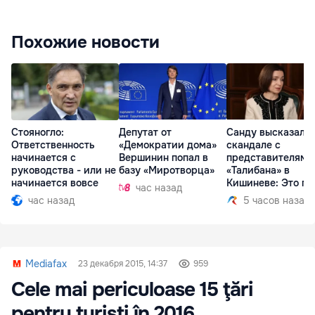
Похожие новости
Стояногло:
Депутат от
Санду высказалас
Ответственность
«Демократии дома»
скандале с
начинается с
Вершинин попал в
представителями
руководства - или не
базу «Миротворца»
«Талибана» в
начинается вовсе
Кишиневе: Это по
час назад
час назад
5 часов назад
Mediafax
23 декабря 2015, 14:37
959
Cele mai periculoase 15 ţări
pentru turişti în 2016