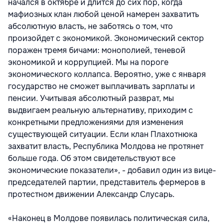
начался в октябре и длится до сих пор, когда
мафиозных клан любой ценой намерен захватить
абсолютную власть, не заботясь о том, что
произойдет с экономикой. Экономический сектор
поражен тремя бичами: монополией, теневой
экономикой и коррупцией. Мы на пороге
экономического коллапса. Вероятно, уже с января
государство не сможет выплачивать зарплаты и
пенсии. Учитывая абсолютный разврат, мы
выдвигаем реальную альтернативу, приходим с
конкретными предложениями для изменения
существующей ситуации. Если клан Плахотнюка
захватит власть, Республика Молдова не протянет
больше года. Об этом свидетельствуют все
экономические показатели», - добавил один из вице-
председателей партии, представитель фермеров в
протестном движении Александр Слусарь.
«Наконец в Молдове появилась политическая сила,