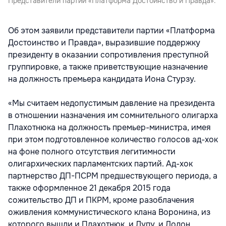
Представители партии «Платформа Достоинство и Правда».
Об этом заявили представители партии «Платформа
Достоинство и Правда», выразившие поддержку
президенту в оказании сопротивления преступной
группировке, а также приветствующие назначение
на должность премьера кандидата Иона Стурзу.
«Мы считаем недопустимым давление на президента
в отношении назначения им сомнительного олигарха
Плахотнюка на должность премьер-министра, имея
при этом подготовленное количество голосов ад-хок
на фоне полного отсутствия легитимности
олигархических парламентских партий. Ад-хок
партнерство ДП-ПСРМ предшествующего периода, а
также оформленное 21 декабря 2015 года
сожительство ДП и ПКРМ, кроме разоблачения
оживления коммунистического клана Воронина, из
которого вышли и Плахотнюк, и Лупу, и Додон,