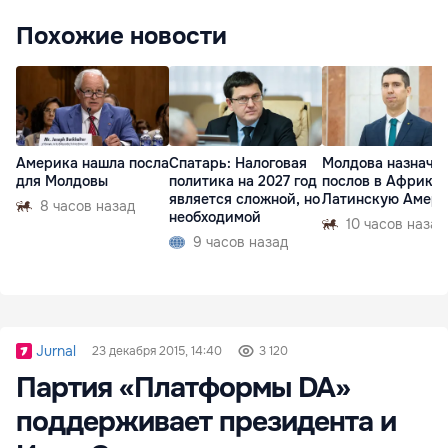
Похожие новости
Америка нашла посла
Спатарь: Налоговая
Молдова назначи
для Молдовы
политика на 2027 год
послов в Африку 
является сложной, но
Латинскую Амер
8 часов назад
необходимой
10 часов назад
9 часов назад
Jurnal
23 декабря 2015, 14:40
3 120
Партия «Платформы DA»
поддерживает президента и