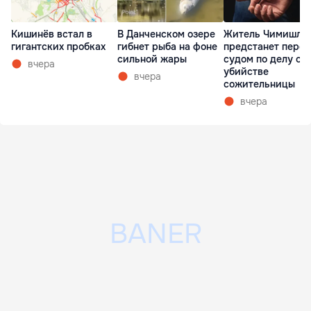
Кишинёв встал в
В Данченском озере
Житель Чимишли
гигантских пробках
гибнет рыба на фоне
предстанет перед
сильной жары
судом по делу об
вчера
убийстве
вчера
сожительницы
вчера