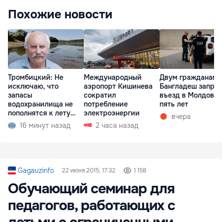
Похожие новости
Тромбицкий: Не
Международный
Двум гражданам
исключаю, что
аэропорт Кишинева
Бангладеш запре
запасы
сократил
въезд в Молдову 
водохранилища не
потребление
пять лет
пополнятся к лету
электроэнергии
вчера
2027 года
16 минут назад
2 часа назад
Gagauzinfo
22 июня 2015, 17:32
1 158
Обучающий семинар для
педагогов, работающих с