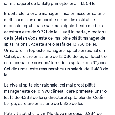
iar managerul de la Bălți primește lunar 11.504 lei.
În spitalele raionale managerii însă primesc un salariu
mult mai mic, în comparație cu cei din instituțiile
medicale republicane sau municipale. Leafa medie a
acestora este de 9.321 de lei. Luați în parte, directorul
de la Ștefan Vodă este cel mai bine plătit manager de
spital raional. Acesta are o leafă de 13.758 de lei.
Următorul în top este managerul spitalului raional din
Cahul, care are un salariu de 12.036 de lei, iar locul trei
este ocupat de conducătorul de la spitalul din Rîșcani.
Cel din urmă este remunerat cu un salariu de 11.483 de
lei.
La nivelul spitalelor raionale, cel mai prost plătit
manager este cel din Vulcănești, care primește lunar o
leafă de 4.333 de lei și directorul spitalului din Cedîr-
Lunga, care are un salariu de 6.825 de lei.
Potrivit statisticilor, în Moldova muncesc 12.934 de