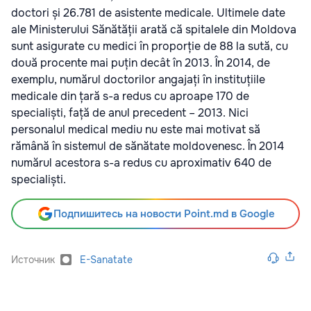
doctori și 26.781 de asistente medicale. Ultimele date
ale Ministerului Sănătății arată că spitalele din Moldova
sunt asigurate cu medici în proporție de 88 la sută, cu
două procente mai puțin decât în 2013. În 2014, de
exemplu, numărul doctorilor angajați în instituțiile
medicale din țară s-a redus cu aproape 170 de
specialiști, față de anul precedent – 2013. Nici
personalul medical mediu nu este mai motivat să
rămână în sistemul de sănătate moldovenesc. În 2014
numărul acestora s-a redus cu aproximativ 640 de
specialiști.
Подпишитесь на новости Point.md в Google
Источник
E-Sanatate