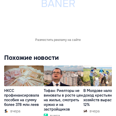
Разместить рекламу на сайте
Похожие новости
НКСС
Тофан: Риелторы не
В Молдове налог 
профинансировала
виноваты в росте цен
доход крестьянск
пособия на сумму
на жилье, смотреть
хозяйств вырасте
более 378 млн леев
нужно и на
12%
застройщиков
вчера
вчера
вчера