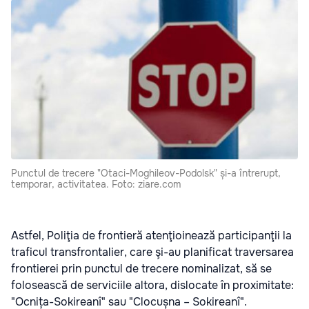
Punctul de trecere "Otaci-Moghileov-Podolsk" și-a întrerupt,
temporar, activitatea. Foto: ziare.com
Astfel, Poliţia de frontieră atenţioinează participanţii la
traficul transfrontalier, care şi-au planificat traversarea
frontierei prin punctul de trecere nominalizat, să se
folosească de serviciile altora, dislocate în proximitate:
"Ocnița-Sokireanî" sau "Clocușna – Sokireanî".