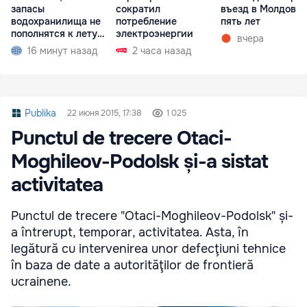
запасы
сократил
въезд в Молдову 
водохранилища не
потребление
пять лет
пополнятся к лету
электроэнергии
вчера
2027 года
16 минут назад
2 часа назад
Publika
22 июня 2015, 17:38
1 025
Punctul de trecere Otaci-
Moghileov-Podolsk și-a sistat
activitatea
Punctul de trecere "Otaci-Moghileov-Podolsk" și-
a întrerupt, temporar, activitatea. Asta, în
legătură cu intervenirea unor defecţiuni tehnice
în baza de date a autorităţilor de frontieră
ucrainene.