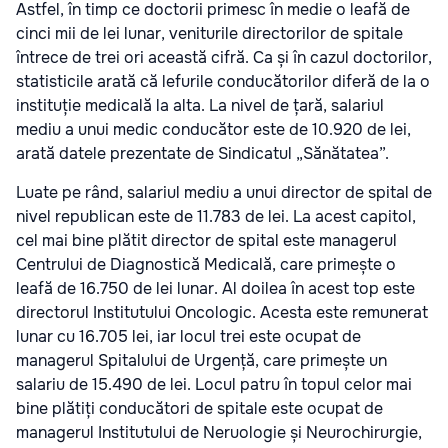
Astfel, în timp ce doctorii primesc în medie o leafă de
cinci mii de lei lunar, veniturile directorilor de spitale
întrece de trei ori această cifră. Ca și în cazul doctorilor,
statisticile arată că lefurile conducătorilor diferă de la o
instituție medicală la alta. La nivel de țară, salariul
mediu a unui medic conducător este de 10.920 de lei,
arată datele prezentate de Sindicatul „Sănătatea”.
Luate pe rând, salariul mediu a unui director de spital de
nivel republican este de 11.783 de lei. La acest capitol,
cel mai bine plătit director de spital este managerul
Centrului de Diagnostică Medicală, care primește o
leafă de 16.750 de lei lunar. Al doilea în acest top este
directorul Institutului Oncologic. Acesta este remunerat
lunar cu 16.705 lei, iar locul trei este ocupat de
managerul Spitalului de Urgență, care primește un
salariu de 15.490 de lei. Locul patru în topul celor mai
bine plătiți conducători de spitale este ocupat de
managerul Institutului de Neruologie și Neurochirurgie,