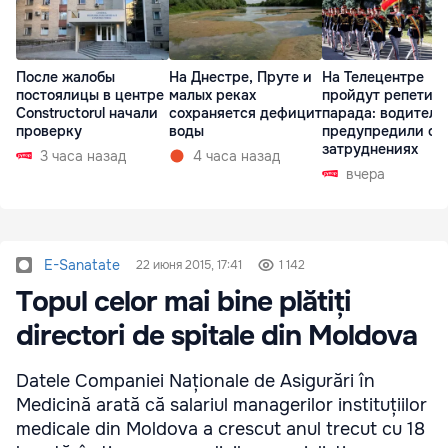
После жалобы
На Днестре, Пруте и
На Телецентре
постоялицы в центре
малых реках
пройдут репетиц
Constructorul начали
сохраняется дефицит
парада: водителе
проверку
воды
предупредили о
затруднениях
3 часа назад
4 часа назад
вчера
E-Sanatate
22 июня 2015, 17:41
1 142
Topul celor mai bine plătiți
directori de spitale din Moldova
Datele Companiei Naționale de Asigurări în
Medicină arată că salariul managerilor instituțiilor
medicale din Moldova a crescut anul trecut cu 18