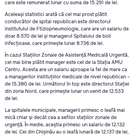
care este remunerat lunar cu suma de 15.291 de lei.
Aceleași statistici arată că cel mai prost plătit
conducător de spital republican este directorul
Institutului de Ftiziopneumologie, care are un salariu de
doar 8.570 de lei și managerul Spitalului de boli
infecțioase, care primește lunar 8.736 de lei.
În cazul Stațiilor Zonale de Asistență Medicală Urgentă,
cel mai bine plătit manager este cel de la Stația AMU
Centru. Acesta are un salariu aproape la fel de mare ca
a managerilor instituțiilor medicale de nivel republican –
de 15.380 de lei. Următorul în top este directorul Stației
din zona Nord, care primește lunar un venit de 12.533
de lei.
La spitalele municipale, managerii primesc o leafă mai
mică chiar și decât cea a sefilor stațiilor zonale de
urgență. În medie, aceștia primesc un salariu de 12.132
de lei. Cei din Chișinău au o leafă lunară de 12.137 de lei,