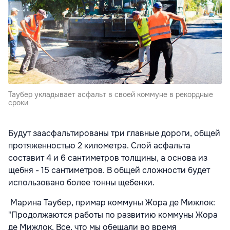
Таубер укладывает асфальт в своей коммуне в рекордные
сроки
Будут заасфальтированы три главные дороги, общей
протяженностью 2 километра. Слой асфальта
составит 4 и 6 сантиметров толщины, а основа из
щебня - 15 сантиметров. В общей сложности будет
использовано более тонны щебенки.
Марина Таубер, примар коммуны Жора де Мижлок:
"Продолжаются работы по развитию коммуны Жора
де Мижлок. Все, что мы обещали во время