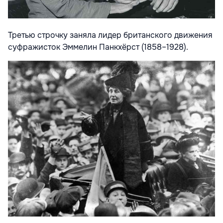
Третью строчку заняла лидер британского движения
суфражисток Эммелин Панкхёрст (1858–1928).