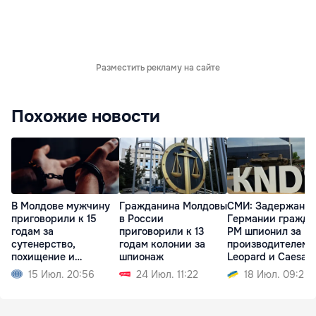
Разместить рекламу на сайте
Похожие новости
В Молдове мужчину
Гражданина Молдовы
СМИ: Задержанны
приговорили к 15
в России
Германии гражда
годам за
приговорили к 13
РМ шпионил за
сутенерство,
годам колонии за
производителем
похищение и
шпионаж
Leopard и Caesar
изнасилование
15 Июл. 20:56
24 Июл. 11:22
18 Июл. 09:25