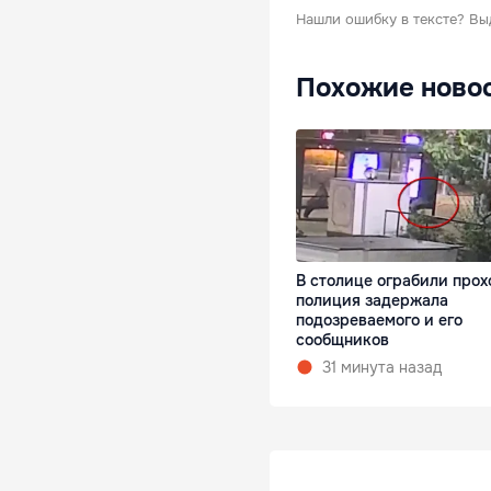
Нашли ошибку в тексте?
Вы
Похожие ново
В столице ограбили прох
полиция задержала
подозреваемого и его
сообщников
31 минута назад