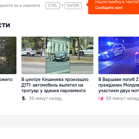
Нашли ошибку в тексте
+
делите ее и нажмите
CTRL
ENTER
Сообщите нам!
сти
ожего:
В центре Кишинева произошло
В Варшаве погиб 2
ДТП: автомобиль вылетел на
гражданин Молдов
тротуар у здания парламента
участием двух мо
39 минут назад
49 минут назад