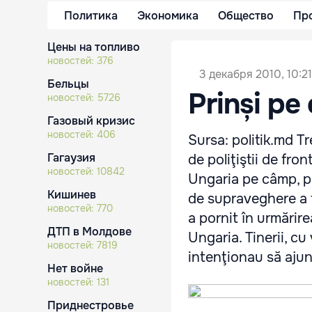
Политика
Экономика
Общество
Пр
Цены на топливо
новостей:
376
3 декабря 2010, 10:21
Бельцы
Prinși pe
новостей:
5726
Газовый кризис
новостей:
406
Sursa: politik.md Tr
Гагаузия
de poliţiştii de fro
новостей:
10842
Ungaria pe câmp, p
Кишинев
de supraveghere a 
новостей:
770
a pornit în urmărire
ДТП в Молдове
Ungaria. Tinerii, cu
новостей:
7819
intenţionau să ajung
Нет войне
новостей:
131
Приднестровье