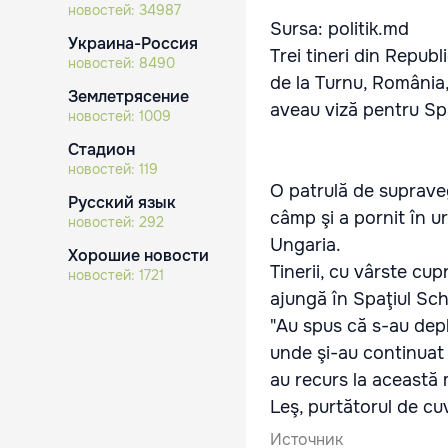
новостей:
34987
Sursa: politik.md
Украина-Россия
Trei tineri din Republ
новостей:
8490
de la Turnu, România
Землетрясение
aveau viză pentru Sp
новостей:
1009
Стадион
новостей:
119
O patrulă de suprave
Русский язык
câmp şi a pornit în u
новостей:
292
Ungaria.
Хорошие новости
Tinerii, cu vârste cu
новостей:
1721
ajungă în Spaţiul Sc
"Au spus că s-au depl
unde şi-au continuat 
au recurs la această
Leş, purtătorul de cu
Источник