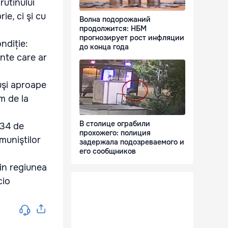
rutinului
ie, ci şi cu
Волна подорожаний
продолжится: НБМ
прогнозирует рост инфляции
ndiție:
до конца года
ente care ar
luşi aproape
m de la
В столице ограбили
134 de
прохожего: полиция
muniştilor
задержала подозреваемого и
его сообщников
din regiunea
cio