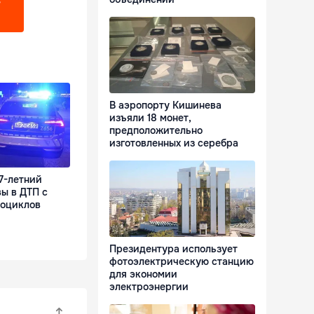
?
В аэропорту Кишинева
изъяли 18 монет,
предположительно
изготовленных из серебра
7-летний
ы в ДТП с
тоциклов
Президентура использует
фотоэлектрическую станцию
для экономии
электроэнергии