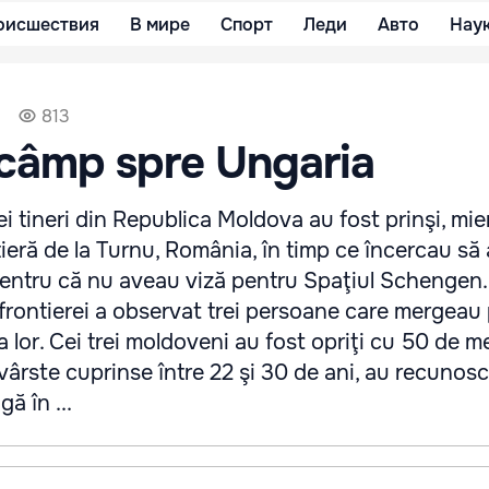
оисшествия
В мире
Спорт
Леди
Авто
Нау
813
 câmp spre Ungaria
ei tineri din Republica Moldova au fost prinşi, mie
ntieră de la Turnu, România, în timp ce încercau să
entru că nu aveau viză pentru Spaţiul Schengen.
frontierei a observat trei persoane care mergeau
a lor. Cei trei moldoveni au fost opriţi cu 50 de me
 vârste cuprinse între 22 şi 30 de ani, au recunos
ă în ...