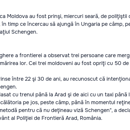
ica Moldova au fost prinşi, miercuri seară, de poliţiştii
, în timp ce încercau să ajungă în Ungaria pe câmp, p
aţiul Schengen.
ghere a frontierei a observat trei persoane care mer
rmărirea lor. Cei trei moldoveni au fost opriţi cu 50 de
prinse între 22 şi 30 de ani, au recunoscut că intenţion
hengen.
asat cu trenul până la Arad şi de aici cu un taxi până 
călătoria pe jos, peste câmp, până în momentul reţineri
 metodă pentru că nu deţineau viză Schengen", a decl
vânt al Poliţiei de Frontieră Arad, România.