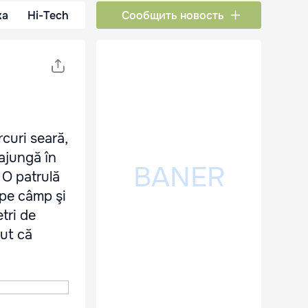
ка
Hi-Tech
Сообщить новость
rcuri seară,
 ajungă în
 O patrulă
 pe câmp şi
tri de
cut că