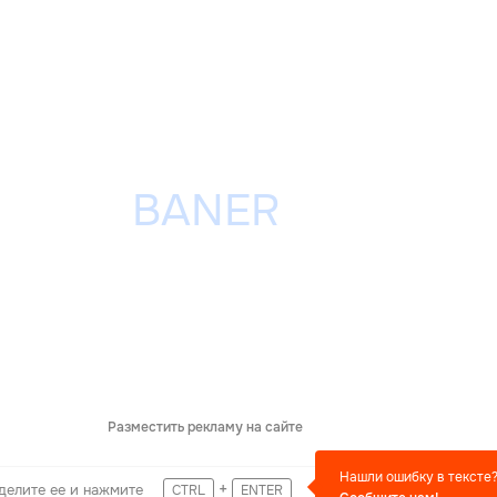
Разместить рекламу на сайте
Нашли ошибку в тексте
+
делите ее и нажмите
CTRL
ENTER