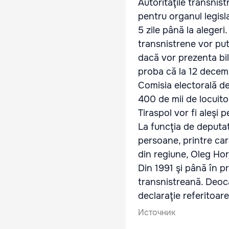
Autorităţile transnist
pentru organul legisla
5 zile până la alegeri.
transnistrene vor put
dacă vor prezenta bil
proba că la 12 decemb
Comisia electorală de 
400 de mii de locuito
Tiraspol vor fi aleşi 
La funcţia de deputat
persoane, printre care
din regiune, Oleg Hor
Din 1991 şi până în p
transnistreană. Deoca
declaraţie referitoare
Источник