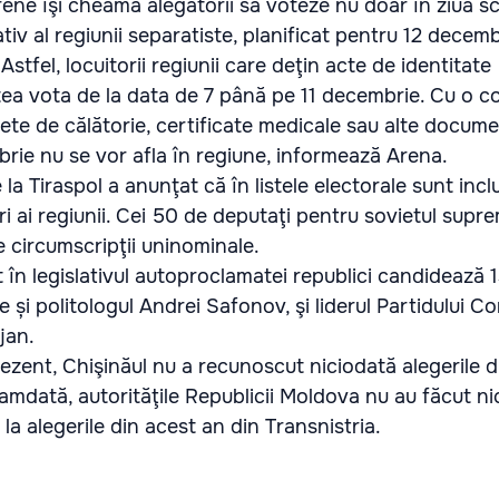
rene îşi cheamă alegătorii să voteze nu doar în ziua sc
tiv al regiunii separatiste, planificat pentru 12 decembr
 Astfel, locuitorii regiunii care deţin acte de identitate
ea vota de la data de 7 până pe 11 decembrie. Cu o co
ete de călătorie, certificate medicale sau alte docum
rie nu se vor afla în regiune, informează Arena.
la Tiraspol a anunţat că în listele electorale sunt inc
ri ai regiunii. Cei 50 de deputaţi pentru sovietul supre
pe circumscripţii uninominale.
 în legislativul autoproclamatei republici candidează 
 și politologul Andrei Safonov, şi liderul Partidului Co
jan.
rezent, Chişinăul nu a recunoscut niciodată alegerile 
mdată, autorităţile Republicii Moldova nu au făcut ni
 la alegerile din acest an din Transnistria.