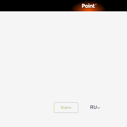
⌵
RU
Войти