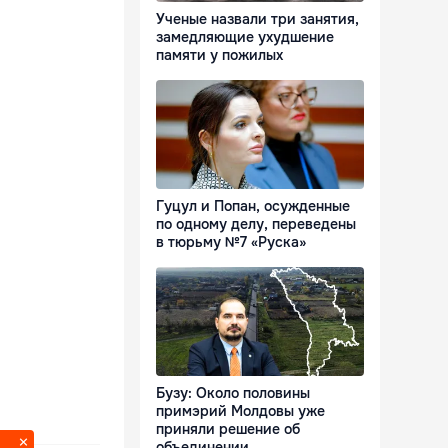
Ученые назвали три занятия,
замедляющие ухудшение
памяти у пожилых
Гуцул и Попан, осужденные
по одному делу, переведены
в тюрьму №7 «Руска»
Бузу: Около половины
примэрий Молдовы уже
приняли решение об
объединении