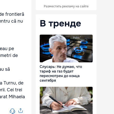
Разместить рекламу на сайте
 de frontieră
В тренде
entru că nu
geau pe
 metri de
Слусарь: Не думаю, что
au să
тариф на газ будет
пересмотрен до конца
сентября
la Turnu, de
i. Cei trei
arat Mihaela