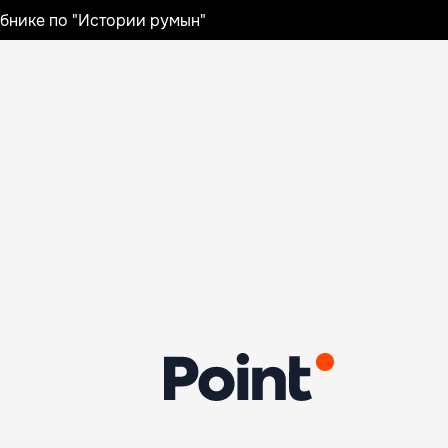
ебнике по "Истории румын"