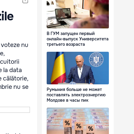
ile
В ГУМ запущен первый
онлайн-выпуск Университета
ă voteze nu
третьего возраста
e,
cuitorii
e la data
 călătorie,
mbrie nu se
Румыния больше не может
поставлять электроэнергию
Молдове в часы пик