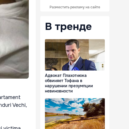
Разместить рекламу на сайте
В тренде
Адвокат Плахотнюка
обвиняет Тофана в
нарушении презумпции
невиновности
partament
unduri Vechi,
i victima,