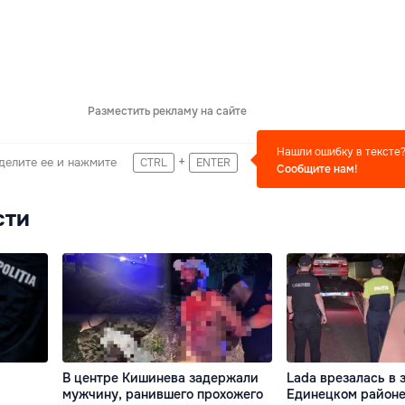
Разместить рекламу на сайте
Нашли ошибку в тексте
+
делите ее и нажмите
CTRL
ENTER
Сообщите нам!
сти
В центре Кишинева задержали
Lada врезалась в 
мужчину, ранившего прохожего
Единецком районе