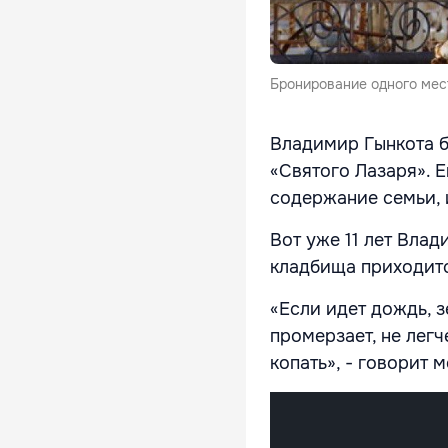
Бронирование одного мест
Владимир Гынкота б
«Святого Лазаря». Е
содержание семьи, 
Вот уже 11 лет Вла
кладбища приходитс
«Если идет дождь, з
промерзает, не лег
копать», - говорит 