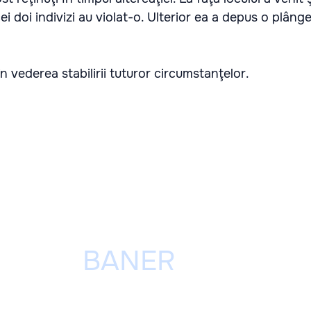
i doi indivizi au violat-o. Ulterior ea a depus o plâng
n vederea stabilirii tuturor circumstanţelor.