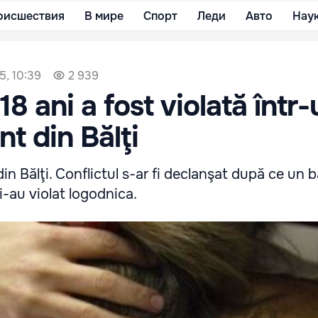
оисшествия
В мире
Спорт
Леди
Авто
Нау
5, 10:39
2 939
18 ani a fost violată într
t din Bălţi
in Bălţi. Conflictul s-ar fi declanşat după ce un 
 i-au violat logodnica.