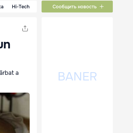
ка
Hi-Tech
Сообщить новость
-un
bărbat a