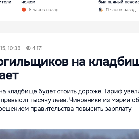
ители
ножом
был пьяный пенси
8 часов назад
11 часов назад
15, 10:38
4 171
огильщиков на кладби
ает
на кладбище будет стоить дороже. Тариф уве
н превысит тысячу леев. Чиновники из мэрии о
решением правительства повысить зарплату