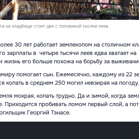
а на кладбище стоит две с половиной тысячи леев.
олее 30 лет работает землекопом на столичном к
го зарплаты в четыре тысячи леев едва хватает на
и жизнь его больше похожа на борьбу за выживани
димиру помогает сын. Ежемесячно, каждому из 22 
я копать в среднем 250 могил невзирая на погоду
емля мокрая, копать трудно. Да и зимой, когда зем
че. Приходится пробивать ломом первый слой, а по
могильщик Георгий Тэнасе.