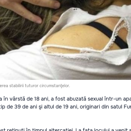
ea stabilirii tuturor circumstanţelor.
ăra în vârstă de 18 ani, a fost abuzată sexual într-un a
ip de 39 de ani şi altul de 19 ani, originari din satul F
t reţinuţi în timpul altercaţiei. La faţa locului a venit ş