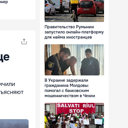
онер
Правительство Румынии
запустило онлайн-платформу
для найма иностранцев
ще
В Украине задержали
личили
гражданина Молдовы:
помогал с банковским
бъясняют
мошенничеством в Чехии