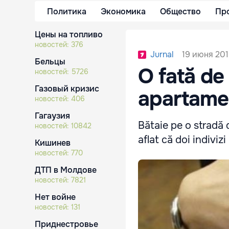
Политика
Экономика
Общество
Пр
Цены на топливо
новостей:
376
19 июня 201
Jurnal
Бельцы
O fată de 
новостей:
5726
Газовый кризис
apartamen
новостей:
406
Гагаузия
Bătaie pe o stradă d
новостей:
10842
aflat că doi indivizi
Кишинев
новостей:
770
ДТП в Молдове
новостей:
7821
Нет войне
новостей:
131
Приднестровье