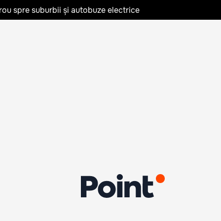
rou spre suburbii și autobuze electrice