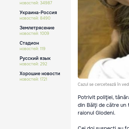
новостей:
34987
Украина-Россия
новостей:
8490
Землетрясение
новостей:
1009
Стадион
новостей:
119
Русский язык
новостей:
292
Хорошие новости
новостей:
1721
Cazul se cercetează în veder
Potrivit poliţiei, tân
din Bălţi de către un t
raionul Glodeni.
Cei doi suspecţi au fos