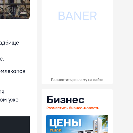
ладбище
е.
землекопов
.
Разместить рекламу на сайте
ля
Бизнес
том уже
Разместить бизнес-новость