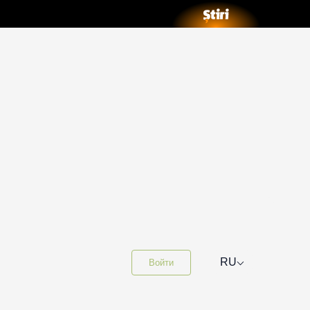
⌵
RU
Войти