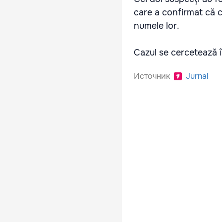
care a confirmat că ce
numele lor.
Cazul se cercetează î
Источник
Jurnal